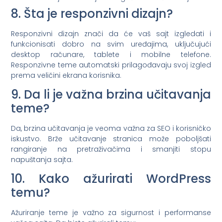
8. Šta je responzivni dizajn?
Responzivni dizajn znači da će vaš sajt izgledati i
funkcionisati dobro na svim uređajima, uključujući
desktop računare, tablete i mobilne telefone.
Responzivne teme automatski prilagođavaju svoj izgled
prema veličini ekrana korisnika.
9. Da li je važna brzina učitavanja
teme?
Da, brzina učitavanja je veoma važna za SEO i korisničko
iskustvo. Brže učitavanje stranica može poboljšati
rangiranje na pretraživačima i smanjiti stopu
napuštanja sajta.
10. Kako ažurirati WordPress
temu?
Ažuriranje teme je važno za sigurnost i performanse