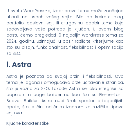
U svetu WordPress-a, izbor prave teme može značajno
uticati na uspeh vašeg sajta. Bilo da kreirate blog,
portfolio, poslovni sajt ili e-trgovinu, odabir teme koja
zadovoljava vaše potrebe je ključan. U ovom blog
postu ćemo pregledati 10 najboljih WordPress tema za
2024. godinu, uzimajući u obzir različite kriterijume kao
što su dizajn, funkcionalnost, fleksibilnost i optimizacija
za SEO.
1.
Astra
Astra je poznata po svojoj brzini i fleksibilnosti. Ova
tema je lagana i omogućava brze učitavanje stranica,
što je važno za SEO. Takođe, Astra se lako integriše sa
popularnim page builderima kao što su Elementor i
Beaver Builder. Astra nudi širok spektar prilagodljivih
opcija, što je čini odličnim izborom za različite tipove
sajtova.
Ključne karakteristike: