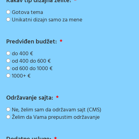
Kakav tip dizajna želite:
Gotova tema
Unikatni dizajn samo za mene
Predviđen budžet:
do 400 €
od 400 do 600 €
od 600 do 1000 €
1000+ €
Održavanje sajta:
Ne, želim sam da održavam sajt (CMS)
Želim da Vama prepustim održavanje