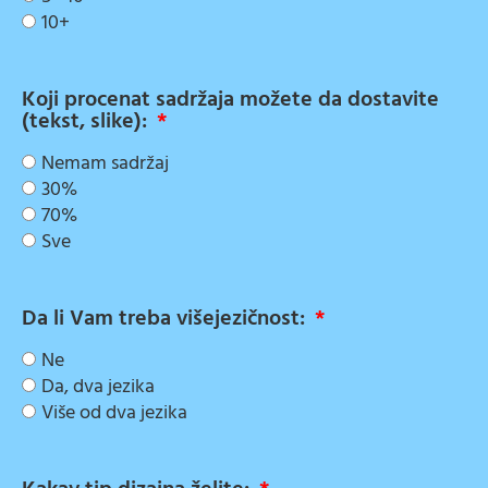
10+
Koji procenat sadržaja možete da dostavite
(tekst, slike):
Nemam sadržaj
30%
70%
Sve
Da li Vam treba višejezičnost:
Ne
Da, dva jezika
Više od dva jezika