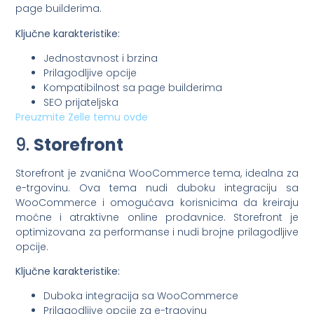
page builderima.
Ključne karakteristike:
Jednostavnost i brzina
Prilagodljive opcije
Kompatibilnost sa page builderima
SEO prijateljska
Preuzmite Zelle temu ovde
9.
Storefront
Storefront je zvanična WooCommerce tema, idealna za
e-trgovinu. Ova tema nudi duboku integraciju sa
WooCommerce i omogućava korisnicima da kreiraju
moćne i atraktivne online prodavnice. Storefront je
optimizovana za performanse i nudi brojne prilagodljive
opcije.
Ključne karakteristike:
Duboka integracija sa WooCommerce
Prilagodljive opcije za e-trgovinu