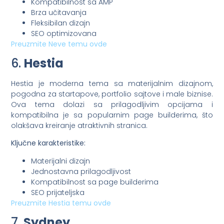
Kompatibilnost sa AMP
Brza učitavanja
Fleksibilan dizajn
SEO optimizovana
Preuzmite Neve temu ovde
6.
Hestia
Hestia je moderna tema sa materijalnim dizajnom,
pogodna za startapove, portfolio sajtove i male biznise.
Ova tema dolazi sa prilagodljivim opcijama i
kompatibilna je sa popularnim page builderima, što
olakšava kreiranje atraktivnih stranica.
Ključne karakteristike:
Materijalni dizajn
Jednostavna prilagodljivost
Kompatibilnost sa page builderima
SEO prijateljska
Preuzmite Hestia temu ovde
7.
Sydney