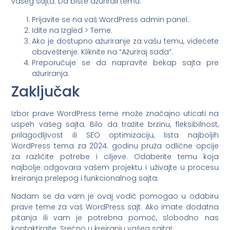
vašeg sajta. Da biste ažurirali temu:
Prijavite se na vaš WordPress admin panel.
Idite na Izgled > Teme.
Ako je dostupno ažuriranje za vašu temu, videćete
obaveštenje. Kliknite na “Ažuriraj sada”.
Preporučuje se da napravite bekap sajta pre
ažuriranja.
Zaključak
Izbor prave WordPress teme može značajno uticati na
uspeh vašeg sajta. Bilo da tražite brzinu, fleksibilnost,
prilagodljivost ili SEO optimizaciju, lista najboljih
WordPress tema za 2024. godinu pruža odlične opcije
za različite potrebe i ciljeve. Odaberite temu koja
najbolje odgovara vašem projektu i uživajte u procesu
kreiranja prelepog i funkcionalnog sajta.
Nadam se da vam je ovaj vodič pomogao u odabiru
prave teme za vaš WordPress sajt. Ako imate dodatna
pitanja ili vam je potrebna pomoć, slobodno nas
kontaktirajte. Srećno u kreiranju vašeg sajta!