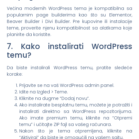
Većina modernih WordPress tema je kompatibilna sa
popularnim page builderima kao što su Elementor,
Beaver Builder i Divi Builder. Pre kupovine ili instalacije
teme, proverite njenu kompatibilnost sa alatkama koje
planirite da koristite.
7. Kako instalirati WordPress
temu?
Da biste instalirali WordPress temu, pratite sledeće
korake:
Prijavite se na vaš WordPress admin panel.
Idite na Izgled > Teme.
Kliknite na dugme “Dodaj novu”.
Ako instalirate besplatnu temu, možete je potražiti i
instalirati direktno sa WordPress repozitorijuma.
Ako imate premium temu, kliknite na “Otpremi
temu” i učitajte ZIP fajl sa vašeg računara.
Nakon što je tema otpremljena, kliknite na
“Aktiviraj” da biste je omogućili na vašem sajtu.