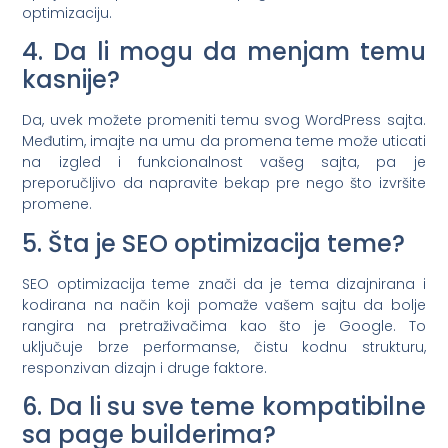
optimizaciju.
4. Da li mogu da menjam temu
kasnije?
Da, uvek možete promeniti temu svog WordPress sajta.
Međutim, imajte na umu da promena teme može uticati
na izgled i funkcionalnost vašeg sajta, pa je
preporučljivo da napravite bekap pre nego što izvršite
promene.
5. Šta je SEO optimizacija teme?
SEO optimizacija teme znači da je tema dizajnirana i
kodirana na način koji pomaže vašem sajtu da bolje
rangira na pretraživačima kao što je Google. To
uključuje brze performanse, čistu kodnu strukturu,
responzivan dizajn i druge faktore.
6. Da li su sve teme kompatibilne
sa page builderima?