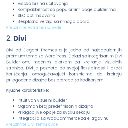
Visoka brzina učitavanja
Kompatibilnost sa popularnim page builderima
SEO optimizovana
Besplatna verzija sa mnogo opcija
Preuzmite Astra temu ovde
2.
Divi
Divi od Elegant Themes-a je jedna od najpopularnijih
premium tema za WordPress. Dolazi sa integrisanim Divi
Builder-om, moćnim alatkom za kreiranje vizuelnih
stranica. Divi je poznata po svojoj fleksibilnosti i lakoći
korišćenja, omogućavajući korisnicima da kreiraju
prilagođene dizajne bez potrebe za kodiranjem.
Ključne karakteristike:
Intuitivan vizuelni builder
Ogroman broj predefinisanih dizajna
Prilagodljive opcije za svaku sekciju
Integracija sa WooCommerce za e-trgovinu
Preuzmite Divi temu ovde