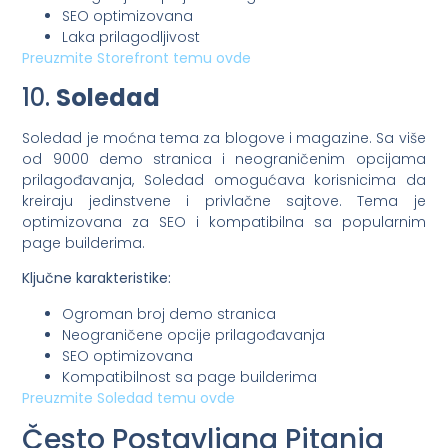
SEO optimizovana
Laka prilagodljivost
Preuzmite Storefront temu ovde
10.
Soledad
Soledad je moćna tema za blogove i magazine. Sa više
od 9000 demo stranica i neograničenim opcijama
prilagođavanja, Soledad omogućava korisnicima da
kreiraju jedinstvene i privlačne sajtove. Tema je
optimizovana za SEO i kompatibilna sa popularnim
page builderima.
Ključne karakteristike:
Ogroman broj demo stranica
Neograničene opcije prilagođavanja
SEO optimizovana
Kompatibilnost sa page builderima
Preuzmite Soledad temu ovde
Često Postavljana Pitanja