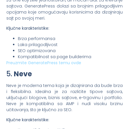
sajtova. GeneratePress dolazi sa brojnim prilagodljivim
opcijama koje omogućavaju korisnicima da dizajniraju
sajt po svojoj meri.
Ključne karakteristike:
Brza performansa
Laka prilagodljivost
SEO optimizovana
Kompatibilnost sa page builderima
Preuzmite GeneratePress temu ovde
5.
Neve
Neve je moderna tema koja je dizajnirana da bude brza
i fleksibilna. Idealna je za različite tipove sajtova,
uključujući blogove, biznis sajtove, e-trgovinu i portfolio.
Neve je kompatibilna sa AMP i nudi visoku brzinu
učitavanja, što je ključno za SEO.
Ključne karakteristike: