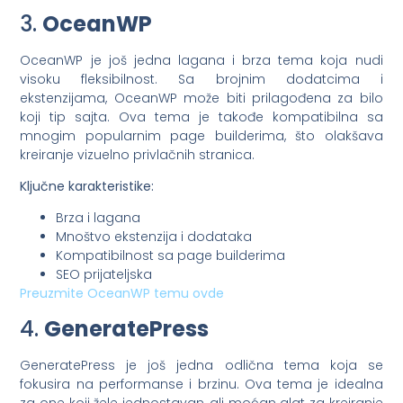
3.
OceanWP
OceanWP je još jedna lagana i brza tema koja nudi
visoku fleksibilnost. Sa brojnim dodatcima i
ekstenzijama, OceanWP može biti prilagođena za bilo
koji tip sajta. Ova tema je takođe kompatibilna sa
mnogim popularnim page builderima, što olakšava
kreiranje vizuelno privlačnih stranica.
Ključne karakteristike:
Brza i lagana
Mnoštvo ekstenzija i dodataka
Kompatibilnost sa page builderima
SEO prijateljska
Preuzmite OceanWP temu ovde
4.
GeneratePress
GeneratePress je još jedna odlična tema koja se
fokusira na performanse i brzinu. Ova tema je idealna
za one koji žele jednostavan, ali moćan alat za kreiranje