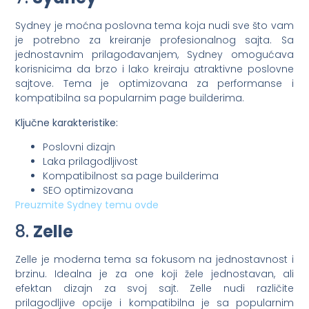
Sydney je moćna poslovna tema koja nudi sve što vam
je potrebno za kreiranje profesionalnog sajta. Sa
jednostavnim prilagođavanjem, Sydney omogućava
korisnicima da brzo i lako kreiraju atraktivne poslovne
sajtove. Tema je optimizovana za performanse i
kompatibilna sa popularnim page builderima.
Ključne karakteristike:
Poslovni dizajn
Laka prilagodljivost
Kompatibilnost sa page builderima
SEO optimizovana
Preuzmite Sydney temu ovde
8.
Zelle
Zelle je moderna tema sa fokusom na jednostavnost i
brzinu. Idealna je za one koji žele jednostavan, ali
efektan dizajn za svoj sajt. Zelle nudi različite
prilagodljive opcije i kompatibilna je sa popularnim