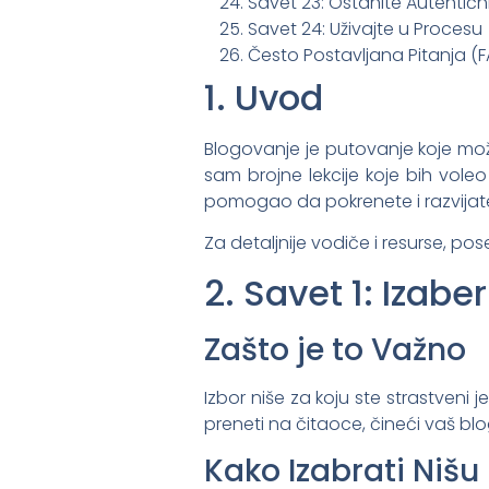
Savet 23: Ostanite Autentični 
Savet 24: Uživajte u Procesu
Često Postavljana Pitanja (
1. Uvod
Blogovanje je putovanje koje mož
sam brojne lekcije koje bih vol
pomogao da pokrenete i razvijat
Za detaljnije vodiče i resurse, pos
2. Savet 1: Izabe
Zašto je to Važno
Izbor niše za koju ste strastveni 
preneti na čitaoce, čineći vaš blog
Kako Izabrati Nišu