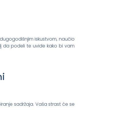
a dugogodišnjim iskustvom, naučio
j da podeli te uvide kako bi vam
ni
eiranje sadržaja. Vaša strast će se