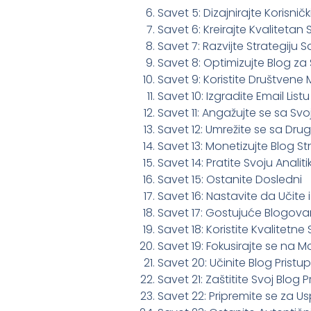
Savet 5: Dizajnirajte Korisnički
Savet 6: Kreirajte Kvalitetan 
Savet 7: Razvijte Strategiju 
Savet 8: Optimizujte Blog za
Savet 9: Koristite Društvene
Savet 10: Izgradite Email Listu
Savet 11: Angažujte se sa Sv
Savet 12: Umrežite se sa Dru
Savet 13: Monetizujte Blog St
Savet 14: Pratite Svoju Analiti
Savet 15: Ostanite Dosledni
Savet 16: Nastavite da Učite
Savet 17: Gostujuće Blogova
Savet 18: Koristite Kvalitetne 
Savet 19: Fokusirajte se na M
Savet 20: Učinite Blog Prist
Savet 21: Zaštitite Svoj Blog 
Savet 22: Pripremite se za U