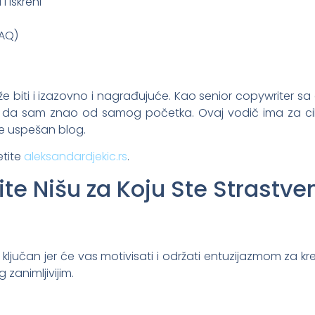
i Iskreni
FAQ)
e biti i izazovno i nagrađujuće. Kao senior copywriter s
eo da sam znao od samog početka. Ovaj vodič ima za cil
e uspešan blog.
etite
aleksandardjekic.rs
.
rite Nišu za Koju Ste Strastve
je ključan jer će vas motivisati i održati entuzijazmom za kr
 zanimljivijim.