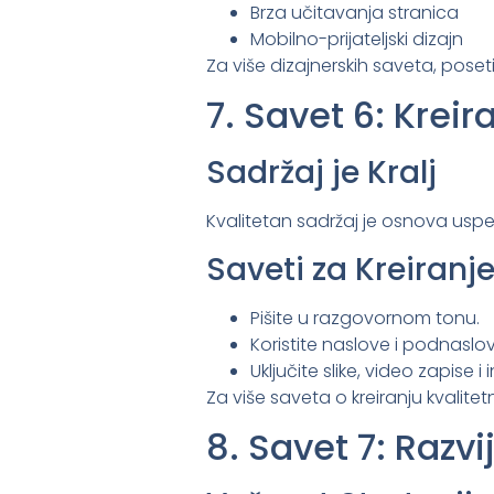
Brza učitavanja stranica
Mobilno-prijateljski dizajn
Za više dizajnerskih saveta, poset
7. Savet 6: Kreir
Sadržaj je Kralj
Kvalitetan sadržaj je osnova uspe
Saveti za Kreiranj
Pišite u razgovornom tonu.
Koristite naslove i podnaslov
Uključite slike, video zapise i 
Za više saveta o kreiranju kvalite
8. Savet 7: Razvi