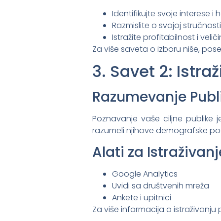
Identifikujte svoje interese i h
Razmislite o svojoj stručnosti
Istražite profitabilnost i veli
Za više saveta o izboru niše, pose
3. Savet 2: Istra
Razumevanje Publ
Poznavanje vaše ciljne publike je
razumeli njihove demografske poda
Alati za Istraživan
Google Analytics
Uvidi sa društvenih mreža
Ankete i upitnici
Za više informacija o istraživanju 