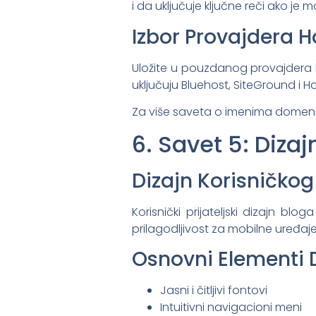
i da uključuje ključne reči ako je 
Izbor Provajdera 
Uložite u pouzdanog provajdera ho
uključuju Bluehost, SiteGround i H
Za više saveta o imenima domena
6. Savet 5: Dizajn
Dizajn Korisničkog
Korisnički prijateljski dizajn blo
prilagodljivost za mobilne uređaje
Osnovni Elementi 
Jasni i čitljivi fontovi
Intuitivni navigacioni meni