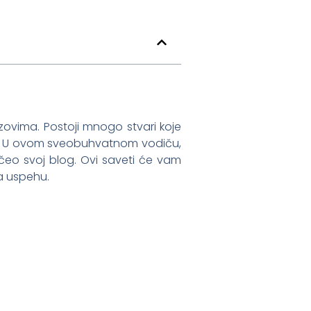
azovima. Postoji mnogo stvari koje
nja. U ovom sveobuhvatnom vodiču,
o svoj blog. Ovi saveti će vam
a uspehu.