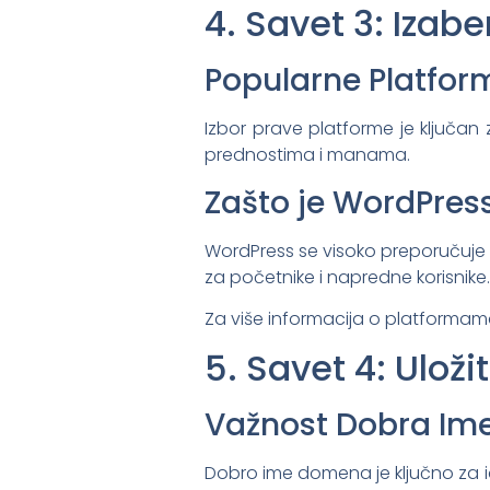
4. Savet 3: Izab
Popularne Platfor
Izbor prave platforme je ključan
prednostima i manama.
Zašto je WordPres
WordPress se visoko preporučuje z
za početnike i napredne korisnike.
Za više informacija o platformam
5. Savet 4: Ulož
Važnost Dobra I
Dobro ime domena je ključno za i