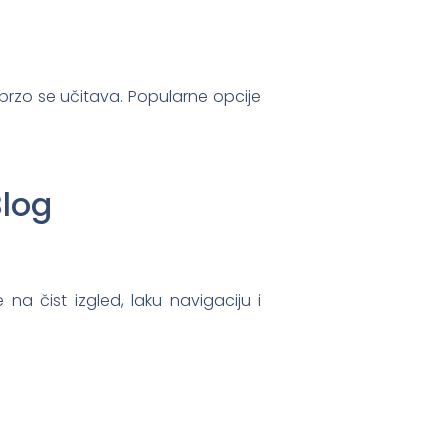
 brzo se učitava. Popularne opcije
Blog
e na čist izgled, laku navigaciju i