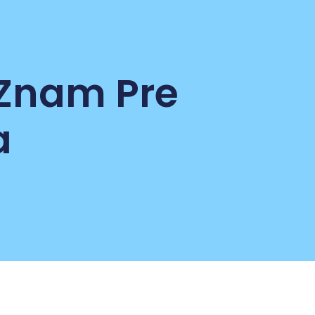
 Znam Pre
a