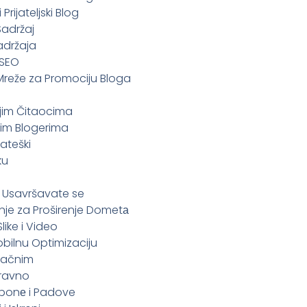
 Prijateljski Blog
Sadržaj
Sadržaja
 SEO
 Mreže za Promociju Bloga
ojim Čitaocima
gim Blogerima
rateški
ku
 i Usavršavate se
nje za Proširenje Dometа
Slike i Video
obilnu Optimizaciju
upačnim
Pravno
sponе i Padove