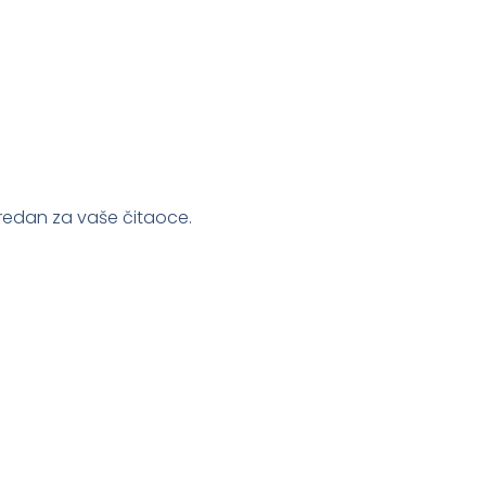
vredan za vaše čitaoce.