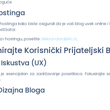
moguće.
Hostinga
stinga kako biste osigurali da je vaš blog uvek online i
ostGator.
 i hostingu, posetite
aleksandardjekic.rs
.
irajte Korisnički Prijateljski 
 Iskustva (UX)
ga je esencijalan za zadržavanje posetilaca. Fokusirajte s
.
Dizajna Bloga