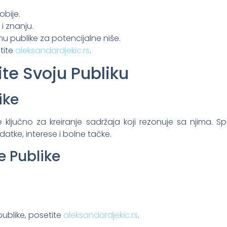
obije.
 i znanju.
činu publike za potencijalne niše.
tite
aleksandardjekic.rs
.
žite Svoju Publiku
ike
 ključno za kreiranje sadržaja koji rezonuje sa njima. S
tke, interese i bolne tačke.
je Publike
publike, posetite
aleksandardjekic.rs
.