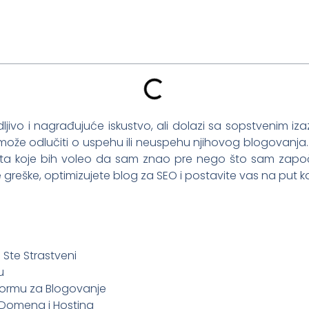
jivo i nagrađujuće iskustvo, ali dolazi sa sopstvenim iz
o može odlučiti o uspehu ili neuspehu njihovog blogova
a koje bih voleo da sam znao pre nego što sam započe
reške, optimizujete blog za SEO i postavite vas na put k
u Ste Strastveni
u
tformu za Blogovanje
e Domena i Hosting