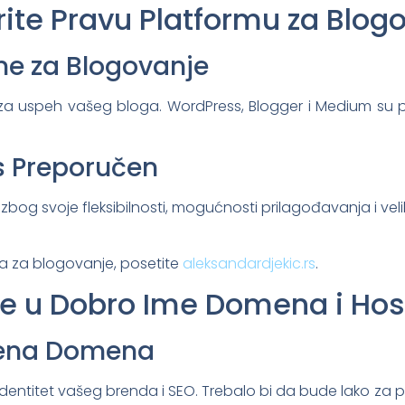
erite Pravu Platformu za Blog
me za Blogovanje
 za uspeh vašeg bloga. WordPress, Blogger i Medium su 
s Preporučen
bog svoje fleksibilnosti, mogućnosti prilagođavanja i ve
a za blogovanje, posetite
aleksandardjekic.rs
.
ite u Dobro Ime Domena i Hos
mena Domena
dentitet vašeg brenda i SEO. Trebalo bi da bude lako za 