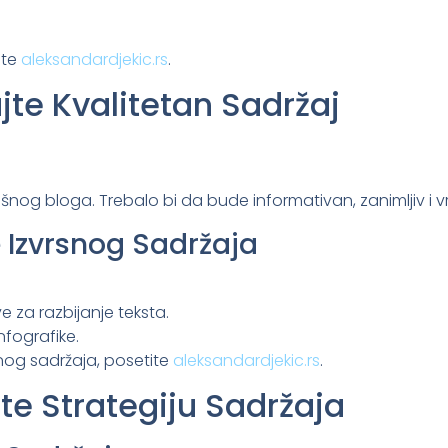
ite
aleksandardjekic.rs
.
ajte Kvalitetan Sadržaj
šnog bloga. Trebalo bi da bude informativan, zanimljiv i 
e Izvrsnog Sadržaja
e za razbijanje teksta.
infografike.
tnog sadržaja, posetite
aleksandardjekic.rs
.
jte Strategiju Sadržaja