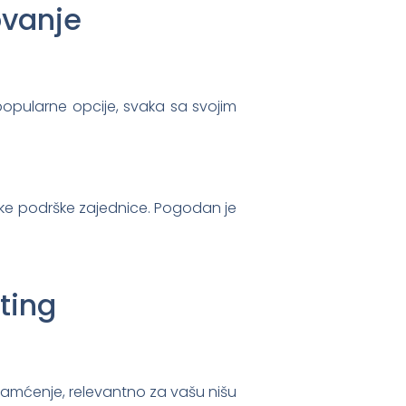
ovanje
popularne opcije, svaka sa svojim
like podrške zajednice. Pogodan je
ting
pamćenje, relevantno za vašu nišu