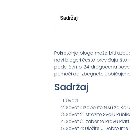
Sadržaj
Pokretanje bloga može biti uzbudl
novi blogeri često previđaju, št
podelićemo 24 dragocena savet
pomoći da izbegnete uobičajene g
Sadržaj
Uvod
Savet 1: Izaberite Nišu za Koj
Savet 2: Istražite Svoju Publik
Savet 3: Izaberite Pravu Pla
Savet 4: Uložite u Dobro Im