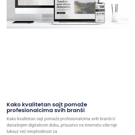
Kako kvalitetan sajt pomaže
profesionalcima svih branši
Kako kvalitetan sajt pomaže profesionalcima svih branši U
današnjem digitalnom dobu, prisustvo na internetu više nije
luksuz već neophodnost za