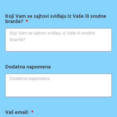
Koji Vam se sajtovi sviđaju iz Vaše ili srodne
branše?
Dodatna napomena
Vaš email: