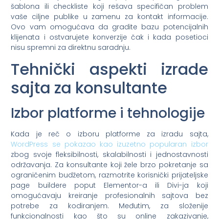
šablona ili checkliste koji rešava specifičan problem
vaše ciljne publike u zamenu za kontakt informacije.
Ovo vam omogućava da gradite bazu potencijalnih
klijenata i ostvarujete konverzije čak i kada posetioci
nisu spremni za direktnu saradnju.
Tehnički aspekti izrade
sajta za konsultante
Izbor platforme i tehnologije
Kada je reč o izboru platforme za izradu sajta,
WordPress se pokazao kao izuzetno popularan izbor
zbog svoje fleksibilnosti, skalabilnosti i jednostavnosti
održavanja. Za konsultante koji žele brzo pokretanje sa
ograničenim budžetom, razmotrite korisnički prijateljske
page buildere poput Elementor-a ili Divi-ja koji
omogućavaju kreiranje profesionalnih sajtova bez
potrebe za kodiranjem. Međutim, za složenije
funkcionalnosti kao što su online zakazivanje,