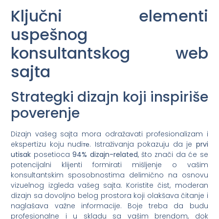
Ključni elementi
uspešnog
konsultantskog web
sajta
Strategki dizajn koji inspiriše
poverenje
Dizajn vašeg sajta mora odražavati profesionalizam i
ekspertizu koju nudiте. Istraživanja pokazuju da je
prvi
utisak
posetioca
94% dizajn-related
, što znači da će se
potencijalni klijenti formirati mišljenje o vašim
konsultantskim sposobnostima delimično na osnovu
vizuelnog izgleda vašeg sajta. Koristite čist, moderan
dizajn sa dovoljno belog prostora koji olakšava čitanje i
naglašava važne informacije. Boje treba da budu
profesionalne i u skladu sa vašim brendom, dok