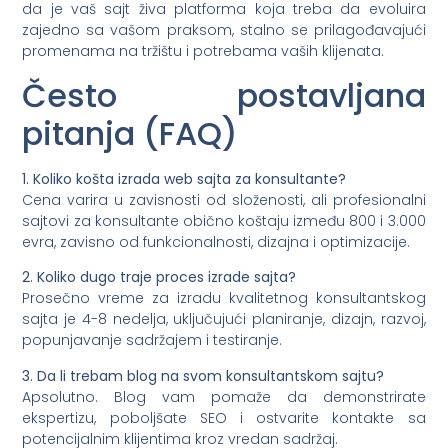
da je vaš sajt živa platforma koja treba da evoluira
zajedno sa vašom praksom, stalno se prilagođavajući
promenama na tržištu i potrebama vaših klijenata.
Često postavljana
pitanja (FAQ)
1. Koliko košta izrada web sajta za konsultante?
Cena varira u zavisnosti od složenosti, ali profesionalni
sajtovi za konsultante obično koštaju između 800 i 3.000
evra, zavisno od funkcionalnosti, dizajna i optimizacije.
2. Koliko dugo traje proces izrade sajta?
Prosečno vreme za izradu kvalitetnog konsultantskog
sajta je 4-8 nedelja, uključujući planiranje, dizajn, razvoj,
popunjavanje sadržajem i testiranje.
3. Da li trebam blog na svom konsultantskom sajtu?
Apsolutno. Blog vam pomaže da demonstrirate
ekspertizu, poboljšate SEO i ostvarite kontakte sa
potencijalnim klijentima kroz vredan sadržaj.