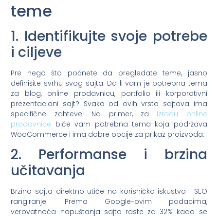
teme
1. Identifikujte svoje potrebe
i ciljeve
Pre nego što počnete da pregledate teme, jasno
definišite svrhu svog sajta. Da li vam je potrebna tema
za blog, online prodavnicu, portfolio ili korporativni
prezentacioni sajt? Svaka od ovih vrsta sajtova ima
specifične zahteve. Na primer, za
izradu online
prodavnice
biće vam potrebna tema koja podržava
WooCommerce i ima dobre opcije za prikaz proizvoda.
2. Performanse i brzina
učitavanja
Brzina sajta direktno utiče na korisničko iskustvo i SEO
rangiranje. Prema Google-ovim podacima,
verovatnoća napuštanja sajta raste za 32% kada se