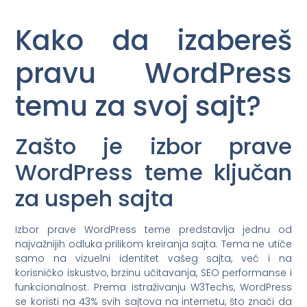
Kako da izabereš
pravu WordPress
temu za svoj sajt?
Zašto je izbor prave
WordPress teme ključan
za uspeh sajta
Izbor prave WordPress teme predstavlja jednu od
najvažnijih odluka prilikom kreiranja sajta. Tema ne utiče
samo na vizuelni identitet vašeg sajta, već i na
korisničko iskustvo, brzinu učitavanja, SEO performanse i
funkcionalnost. Prema istraživanju W3Techs, WordPress
se koristi na 43% svih sajtova na internetu, što znači da