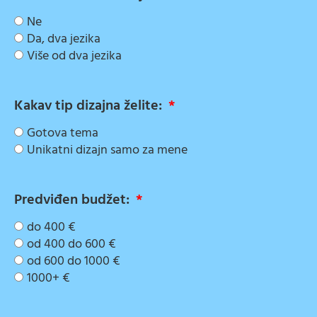
Ne
Da, dva jezika
Više od dva jezika
Kakav tip dizajna želite:
Gotova tema
Unikatni dizajn samo za mene
Predviđen budžet:
do 400 €
od 400 do 600 €
od 600 do 1000 €
1000+ €