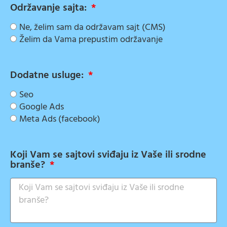
Održavanje sajta:
Ne, želim sam da održavam sajt (CMS)
Želim da Vama prepustim održavanje
Dodatne usluge:
Seo
Google Ads
Meta Ads (facebook)
Koji Vam se sajtovi sviđaju iz Vaše ili srodne
branše?