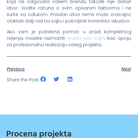
koja ne odgovara vašem brendu takođe nije dobar
izbor. Vodite računa o svim opisanim faktorima i ne
žurite sa odlukom. Pravilan izbor teme može značajno
olakšati dalji rad na sajtu i poboljšati korisničko iskustvo.
Ako vam je potrebna pomoć u izradi kompletnog
rešenja, možete razmotriti
Izrada web sajta
kao opciju
za profesionalnu realizaciju vašeg projekta.
Previous
Next
Share the Post:
Procena projekta