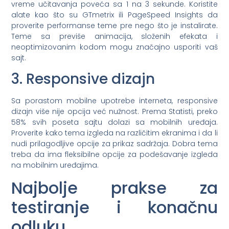
vreme učitavanja poveća sa 1 na 3 sekunde. Koristite
alate kao što su GTmetrix ili PageSpeed Insights da
proverite performanse teme pre nego što je instalirate.
Teme sa previše animacija, složenih efekata i
neoptimizovanim kodom mogu značajno usporiti vaš
sajt.
3. Responsive dizajn
Sa porastom mobilne upotrebe interneta, responsive
dizajn više nije opcija već nužnost. Prema Statisti, preko
58% svih poseta sajtu dolazi sa mobilnih uređaja.
Proverite kako tema izgleda na različitim ekranima i da li
nudi prilagodljive opcije za prikaz sadržaja. Dobra tema
treba da ima fleksibilne opcije za podešavanje izgleda
na mobilnim uređajima.
Najbolje prakse za
testiranje i konačnu
odluku