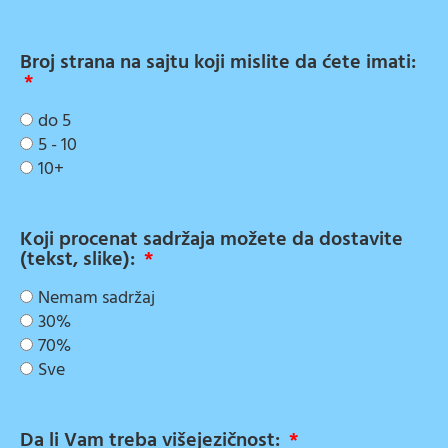
Broj strana na sajtu koji mislite da ćete imati:
do 5
5 - 10
10+
Koji procenat sadržaja možete da dostavite
(tekst, slike):
Nemam sadržaj
30%
70%
Sve
Da li Vam treba višejezičnost: