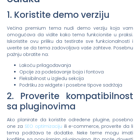
1. Koristite demo verziju
Većina premium tema nudi demo verziju koja vam
omogućava da vidite kako tema funkcioniše u praksi.
Iskoristite ovu priliku da testirate sve funkcionalnosti i
uverite se da tema zadovoljava vaše zahteve. Posebnu
pažnju obratite na:
Lakoću prilagođavanja
Opcije za podešavanje boja i fontova
Fleksibilnost u izgledu sekcija
Podršku za widgete i posebne tipove sadržaja
2. Proverite kompatibilnost
sa pluginovima
Ako planirate da koristite određene plugine, posebno
one za
SEO optimizaciju
ili e-commerce, proverite da li
tema podržava te dodatke. Neke teme mogu imati
konflikte sa popularnim pluginovima, što može dovesti