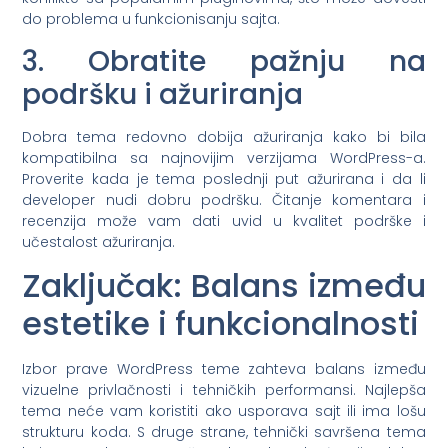
do problema u funkcionisanju sajta.
3. Obratite pažnju na
podršku i ažuriranja
Dobra tema redovno dobija ažuriranja kako bi bila
kompatibilna sa najnovijim verzijama WordPress-a.
Proverite kada je tema poslednji put ažurirana i da li
developer nudi dobru podršku. Čitanje komentara i
recenzija može vam dati uvid u kvalitet podrške i
učestalost ažuriranja.
Zaključak: Balans između
estetike i funkcionalnosti
Izbor prave WordPress teme zahteva balans između
vizuelne privlačnosti i tehničkih performansi. Najlepša
tema neće vam koristiti ako usporava sajt ili ima lošu
strukturu koda. S druge strane, tehnički savršena tema