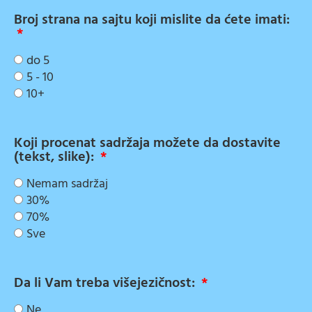
Broj strana na sajtu koji mislite da ćete imati:
do 5
5 - 10
10+
Koji procenat sadržaja možete da dostavite
(tekst, slike):
Nemam sadržaj
30%
70%
Sve
Da li Vam treba višejezičnost:
Ne