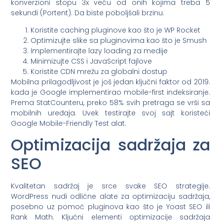
konverzioni stopu 3x veću od onih kojima treba 5
sekundi (Portent). Da biste poboljšali brzinu:
Koristite caching pluginove kao što je WP Rocket
Optimizujte slike sa pluginovima kao što je Smush
Implementirajte lazy loading za medije
Minimizujte CSS i JavaScript fajlove
Koristite CDN mrežu za globalni dostup
Mobilna prilagodljivost je još jedan ključni faktor od 2019.
kada je Google implementirao mobile-first indeksiranje.
Prema StatCounteru, preko 58% svih pretraga se vrši sa
mobilnih uređaja. Uvek testirajte svoj sajt koristeći
Google Mobile-Friendly Test alat.
Optimizacija sadržaja za
SEO
Kvalitetan sadržaj je srce svake SEO strategije.
WordPress nudi odlične alate za optimizaciju sadržaja,
posebno uz pomoć pluginova kao što je Yoast SEO ili
Rank Math. Ključni elementi optimizacije sadržaja