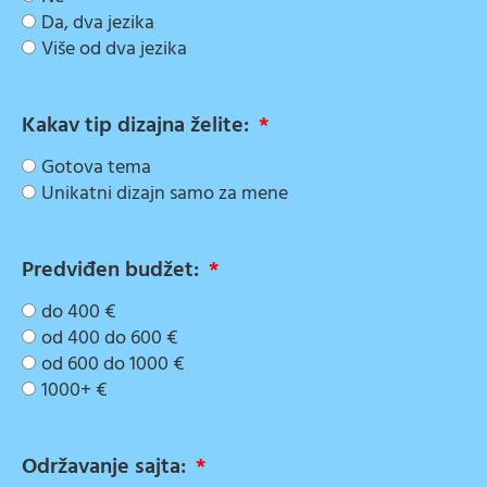
Da, dva jezika
Više od dva jezika
Kakav tip dizajna želite:
Gotova tema
Unikatni dizajn samo za mene
Predviđen budžet:
do 400 €
od 400 do 600 €
od 600 do 1000 €
1000+ €
Održavanje sajta: