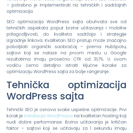
– potrebno je implementirati niz tehničkih i sadržajnih
optimizacija.
SEO optimizacija WordPress sajta obuhvata sve od
tehničkih aspekata poput brzine učitavanja i mobilne
prilagodljivosti, do kvaliteta sadržaja i strategije
izgradnje linkova. Kvalitetan SEO pristup može značajno
poboljšati organički saobraćaj – prema HubSpotu,
sajtovi koji se nalaze na prvom mestu u Google
rezultatima imaju prosečno CTR od 31,7%. U ovom
vodiču ćemo detaljno istraiti ključne korake za
optimizaciju WordPress sajta za bolje rangiranje.
Tehnička optimizacija
WordPress sajta
Tehnički SEO je osnova svake uspešne optimizacije. Prvi
korak je
instalacija WordPressa
na kvalitetan hosting koji
nudi dobre performanse. Brzina učitavanja je kritičan
faktor – sajtovi koji se učitavaju za 1 sekundu imaju