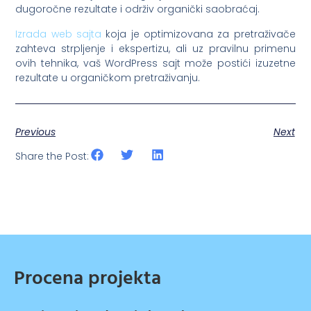
dugoročne rezultate i održiv organički saobraćaj.
Izrada web sajta
koja je optimizovana za pretraživače
zahteva strpljenje i ekspertizu, ali uz pravilnu primenu
ovih tehnika, vaš WordPress sajt može postići izuzetne
rezultate u organičkom pretraživanju.
Previous
Next
Share the Post:
Procena projekta