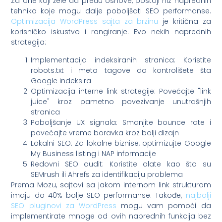
Za one koji žele da pređu osnove, postoji niz naprednih
tehnika koje mogu dalje poboljšati SEO performanse.
Optimizacija WordPress sajta za brzinu
je kritična za
korisničko iskustvo i rangiranje. Evo nekih naprednih
strategija:
Implementacija indeksiranih stranica: Koristite
robots.txt i meta tagove da kontrolišete šta
Google indeksira
Optimizacija interne link strategije: Povećajte "link
juice" kroz pametno povezivanje unutrašnjih
stranica
Poboljšanje UX signala: Smanjite bounce rate i
povećajte vreme boravka kroz bolji dizajn
Lokalni SEO: Za lokalne biznise, optimizujte Google
My Business listing i NAP informacije
Redovni SEO audit: Koristite alate kao što su
SEMrush ili Ahrefs za identifikaciju problema
Prema Mozu, sajtovi sa jakom internom link strukturom
imaju do 40% bolje SEO performanse. Takođe,
najbolji
SEO pluginovi za WordPress
mogu vam pomoći da
implementirate mnoge od ovih naprednih funkcija bez