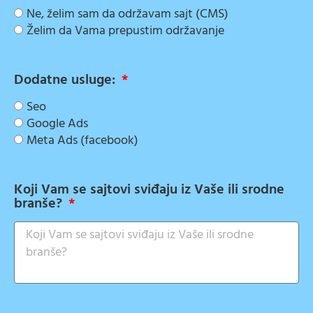
Ne, želim sam da održavam sajt (CMS)
Želim da Vama prepustim održavanje
Dodatne usluge:
Seo
Google Ads
Meta Ads (facebook)
Koji Vam se sajtovi sviđaju iz Vaše ili srodne
branše?