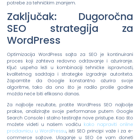
potrebe za tehničkim znanjem.
Zaključak: Dugoročna
SEO strategija za
WordPress
Optimizacija WordPress sajta za SEO je kontinuirani
proces koji zahteva redovno održavanje i ažuriranje.
Ključ uspeha leži u kombinaciji tehničke ispravnosti,
kvalitetnog sadržaja i strategke izgradnje autoriteta.
Zapamtite da Google konstantno ažurira svoje
algoritme, tako da ono što je radilo prošle godine
možda neće biti efikasno danas.
Za najbolje rezultate, pratite WordPress SEO najbolje
prakse, analizirajte svoje performanse putem Google
Search Console i stalno testirajte nove pristupe. Kao što
možete videti u našem vodiču
kako napraviti online
prodavnicu u WordPressu
, isti SEO principi važe i za e-
commerce sajtove. Ulaganje u SEO će vam doneti