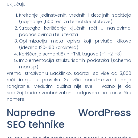
uključuju:
Kreiranje jedinstvenih, vrednih i detaljnih sadržaja
(najmanje 1,500 reči za tematske stubove)
Strategko korišćenje ključnih reči u naslovima,
podnaslovima i telu teksta
Optimizacija meta opisa koji privlače klikove
(idealno 120-160 karaktera)
Korišćenje semantičkih HTML tagova (H1, H2, H3)
Implementacija strukturisanih podataka (schema
markup)
Prema istraživanju Backlinko, sadržaji sa više od 3,000
reči imaju u proseku 3x više backlinkova i bolje
rangiranje. Međutim, dužina nije sve – važno je da
sadržaj bude sveobuhvatan i odgovara na korisničke
namere.
Napredne WordPress
SEO tehnike