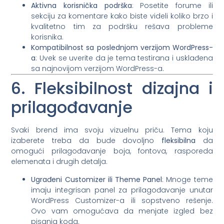
Aktivna korisnička podrška
: Posetite forume ili
sekciju za komentare kako biste videli koliko brzo i
kvalitetno tim za podršku rešava probleme
korisnika.
Kompatibilnost sa poslednjom verzijom WordPress-
a
: Uvek se uverite da je tema testirana i usklađena
sa najnovijom verzijom WordPress-a.
6. Fleksibilnost dizajna i
prilagođavanje
Svaki brend ima svoju vizuelnu priču. Tema koju
izaberete treba da bude dovoljno
fleksibilna
da
omogući prilagođavanje boja, fontova, rasporeda
elemenata i drugih detalja.
Ugrađeni Customizer ili Theme Panel
: Mnoge teme
imaju integrisan panel za prilagođavanje unutar
WordPress Customizer-a ili sopstveno rešenje.
Ovo vam omogućava da menjate izgled bez
pisanja koda.