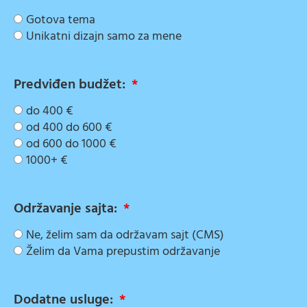
Gotova tema
Unikatni dizajn samo za mene
Predviđen budžet:
do 400 €
od 400 do 600 €
od 600 do 1000 €
1000+ €
Održavanje sajta:
Ne, želim sam da održavam sajt (CMS)
Želim da Vama prepustim održavanje
Dodatne usluge: