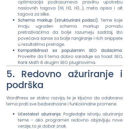
optimizacija podrazumeva pravilnu upotrebu
naslovnih tagova (H1, H2, H3…), meta opisa i alt
tagova za slike.
Schema markup (strukturirani podaci)
: Teme koje
imaju ugrađen schema markup pomažu
pretraživačima da bolje razumeju sadržaj, što
povećava šanse za bolje rangiranje i rich snippete
u rezultatima pretrage.
Kompatibilnost sa popularnim SEO dodacima
:
Proverite da li tema dobro sarađuje sa Yoast SEO,
Rank Math ili drugim SEO pluginovima.
5. Redovno ažuriranje i
podrška
WordPress se stalno razvija, te je ključno da odabrana
tema prati sve bezbednosne i funkcionalne promene.
Učestalost ažuriranja
: Pogledajte istoriju ažuriranja
teme – ako programeri redovno objavljuju nove
verzije, to je dobar znak.