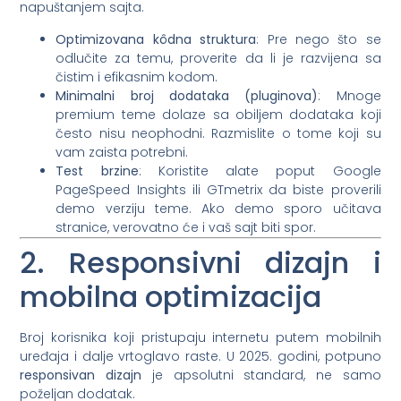
napuštanjem sajta.
Optimizovana kôdna struktura
: Pre nego što se
odlučite za temu, proverite da li je razvijena sa
čistim i efikasnim kodom.
Minimalni broj dodataka (pluginova)
: Mnoge
premium teme dolaze sa obiljem dodataka koji
često nisu neophodni. Razmislite o tome koji su
vam zaista potrebni.
Test brzine
: Koristite alate poput Google
PageSpeed Insights ili GTmetrix da biste proverili
demo verziju teme. Ako demo sporo učitava
stranice, verovatno će i vaš sajt biti spor.
2. Responsivni dizajn i
mobilna optimizacija
Broj korisnika koji pristupaju internetu putem mobilnih
uređaja i dalje vrtoglavo raste. U 2025. godini, potpuno
responsivan dizajn
je apsolutni standard, ne samo
poželjan dodatak.