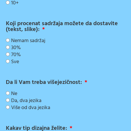
10+
Koji procenat sadržaja možete da dostavite
(tekst, slike):
Nemam sadržaj
30%
70%
Sve
Da li Vam treba višejezičnost:
Ne
Da, dva jezika
Više od dva jezika
Kakav tip dizajna želite: