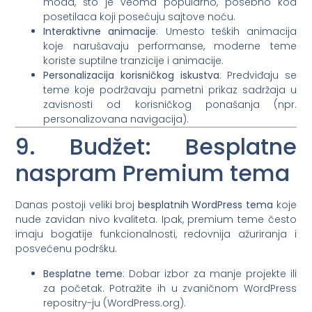
moda, što je veoma popularno, posebno kod
posetilaca koji posećuju sajtove noću.
Interaktivne animacije
: Umesto teških animacija
koje narušavaju performanse, moderne teme
koriste suptilne tranzicije i animacije.
Personalizacija korisničkog iskustva
: Predviđaju se
teme koje podržavaju pametni prikaz sadržaja u
zavisnosti od korisničkog ponašanja (npr.
personalizovana navigacija).
9. Budžet: Besplatne
naspram Premium tema
Danas postoji veliki broj
besplatnih WordPress tema
koje
nude zavidan nivo kvaliteta. Ipak, premium teme često
imaju bogatije funkcionalnosti, redovnija ažuriranja i
posvećenu podršku.
Besplatne teme
: Dobar izbor za manje projekte ili
za početak. Potražite ih u zvaničnom WordPress
repositry-ju (WordPress.org).