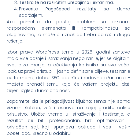
Testirajte na različitim uređajima i ekranima
.
Proverite PageSpeed rezultaty
sa demo
sadržajem.
Ako primetite da postoji problem sa brzinom,
rasporedom elemenata ili kompatibilnošću sa
pluginovima, to može biti znak da treba potražiti drugo
rešenje.
Izbor prave WordPress teme u 2025. godini zahteva
malo više pažnje i istraživanja nego ranije, jer se digitalni
svet brzo menja, a očekivanja korisnika su sve veća.
Ipak, uz pravi pristup – jasno definisane ciljeve, testiranje
performansi, dobru SEO podršku i redovna ažuriranja –
možete pronaći temu koja će vašem projektu dati
željeni izgled i funkcionalnost.
Zapamtite da je
prilagodljivost ključno
: tema nije samo
vizuelni šablon, već i osnova na kojoj gradite online
prisustvo. Uložite vreme u istraživanje i testiranje, a
rezultat će biti profesionalan, brz, optimizovan i
privlačan sajt koji ispunjava potrebe i vas i vaših
posetilaca. Srećno u odabiru!