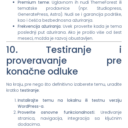
Premium teme
: Uglavnom ih nudi ThemeForest ili
tematske prodavnice (npr. Studiopress,
GeneratePress, Astra). Nudi se i garancija podrške,
kao i češća bezbednosna ažuriranja.
Frekvencija ažuriranja
: Uvek proverite kada je tema
poslednji put ažurirana. Ako je prošlo više od šest
meseci, možda je razvoj obustavljen.
10. Testiranje i
proveravanje pre
konačne odluke
Na kraju, pre nego što definitivno izaberete temu, uradite
kratko
testiranje
:
Instalirajte temu na lokalnu ili testnu verziju
WordPress-a
.
Proverite osnovne funkcionalnosti
: Uređivanje
stranica, navigacija, integracija sa ključnim
dodacima.