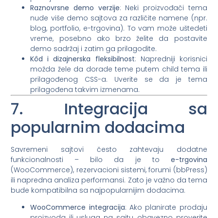
Raznovrsne demo verzije
: Neki proizvođači tema
nude više demo sajtova za različite namene (npr.
blog, portfolio, e-trgovina). To vam može uštedeti
vreme, posebno ako brzo želite da postavite
demo sadržaj i zatim ga prilagodite.
Kôd i dizajnerska fleksibilnost
: Napredniji korisnici
možda žele da dorade teme putem child tema ili
prilagođenog CSS-a. Uverite se da je tema
prilagođena takvim izmenama.
7. Integracija sa
popularnim dodacima
Savremeni sajtovi često zahtevaju dodatne
funkcionalnosti – bilo da je to
e-trgovina
(WooCommerce), rezervacioni sistemi, forumi (bbPress)
ili napredna analiza performansi. Zato je važno da tema
bude kompatibilna sa najpopularnijim dodacima.
WooCommerce integracija
: Ako planirate prodaju
proizvoda ili usluga na sajtu, obavezno proverite