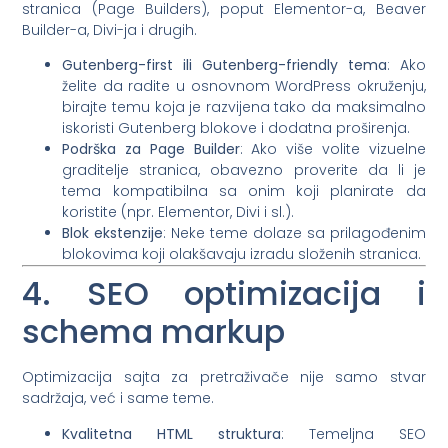
stranica (Page Builders), poput Elementor-a, Beaver
Builder-a, Divi-ja i drugih.
Gutenberg-first ili Gutenberg-friendly tema
: Ako
želite da radite u osnovnom WordPress okruženju,
birajte temu koja je razvijena tako da maksimalno
iskoristi Gutenberg blokove i dodatna proširenja.
Podrška za Page Builder
: Ako više volite vizuelne
graditelje stranica, obavezno proverite da li je
tema kompatibilna sa onim koji planirate da
koristite (npr. Elementor, Divi i sl.).
Blok ekstenzije
: Neke teme dolaze sa prilagođenim
blokovima koji olakšavaju izradu složenih stranica.
4. SEO optimizacija i
schema markup
Optimizacija sajta za pretraživače nije samo stvar
sadržaja, već i same teme.
Kvalitetna HTML struktura
: Temeljna SEO