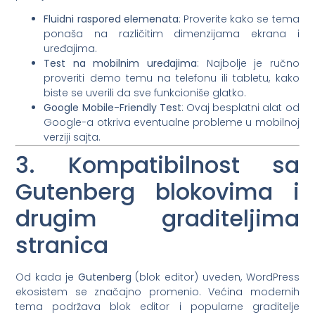
Fluidni raspored elemenata
: Proverite kako se tema
ponaša na različitim dimenzijama ekrana i
uređajima.
Test na mobilnim uređajima
: Najbolje je ručno
proveriti demo temu na telefonu ili tabletu, kako
biste se uverili da sve funkcioniše glatko.
Google Mobile-Friendly Test
: Ovaj besplatni alat od
Google-a otkriva eventualne probleme u mobilnoj
verziji sajta.
3. Kompatibilnost sa
Gutenberg blokovima i
drugim graditeljima
stranica
Od kada je
Gutenberg
(blok editor) uveden, WordPress
ekosistem se značajno promenio. Većina modernih
tema podržava blok editor i popularne graditelje