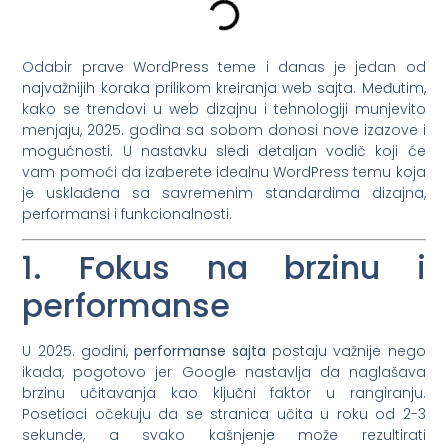
Odabir prave WordPress teme i danas je jedan od
najvažnijih koraka prilikom kreiranja web sajta. Međutim,
kako se trendovi u web dizajnu i tehnologiji munjevito
menjaju, 2025. godina sa sobom donosi nove izazove i
mogućnosti. U nastavku sledi detaljan vodič koji će
vam pomoći da izaberete idealnu WordPress temu koja
je usklađena sa savremenim standardima dizajna,
performansi i funkcionalnosti.
1. Fokus na brzinu i
performanse
U 2025. godini,
performanse sajta
postaju važnije nego
ikada, pogotovo jer Google nastavlja da naglašava
brzinu učitavanja kao ključni faktor u rangiranju.
Posetioci očekuju da se stranica učita u roku od 2-3
sekunde, a svako kašnjenje može rezultirati