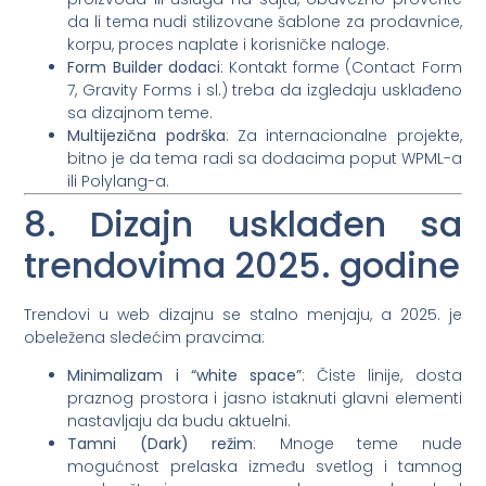
da li tema nudi stilizovane šablone za prodavnice,
korpu, proces naplate i korisničke naloge.
Form Builder dodaci
: Kontakt forme (Contact Form
7, Gravity Forms i sl.) treba da izgledaju usklađeno
sa dizajnom teme.
Multijezična podrška
: Za internacionalne projekte,
bitno je da tema radi sa dodacima poput WPML-a
ili Polylang-a.
8. Dizajn usklađen sa
trendovima 2025. godine
Trendovi u web dizajnu se stalno menjaju, a 2025. je
obeležena sledećim pravcima:
Minimalizam i “white space”
: Čiste linije, dosta
praznog prostora i jasno istaknuti glavni elementi
nastavljaju da budu aktuelni.
Tamni (Dark) režim
: Mnoge teme nude
mogućnost prelaska između svetlog i tamnog