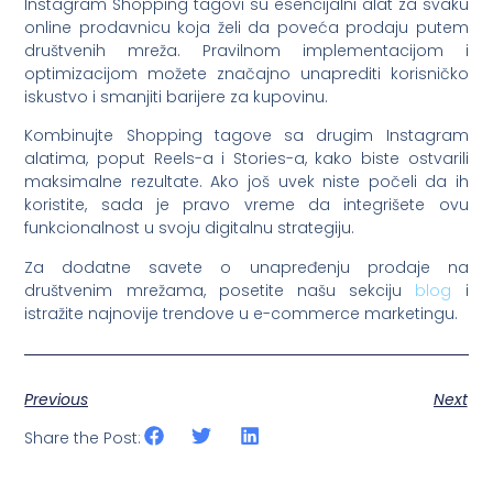
Instagram Shopping tagovi su esencijalni alat za svaku
online prodavnicu koja želi da poveća prodaju putem
društvenih mreža. Pravilnom implementacijom i
optimizacijom možete značajno unaprediti korisničko
iskustvo i smanjiti barijere za kupovinu.
Kombinujte Shopping tagove sa drugim Instagram
alatima, poput Reels-a i Stories-a, kako biste ostvarili
maksimalne rezultate. Ako još uvek niste počeli da ih
koristite, sada je pravo vreme da integrišete ovu
funkcionalnost u svoju digitalnu strategiju.
Za dodatne savete o unapređenju prodaje na
društvenim mrežama, posetite našu sekciju
blog
i
istražite najnovije trendove u e-commerce marketingu.
Previous
Next
Share the Post: