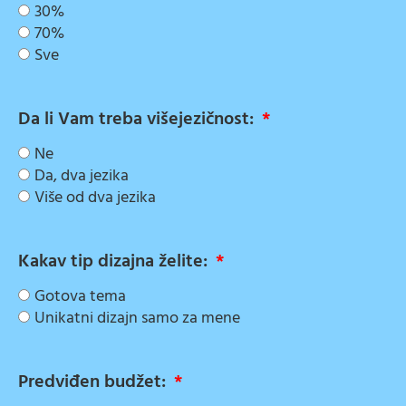
30%
70%
Sve
Da li Vam treba višejezičnost:
Ne
Da, dva jezika
Više od dva jezika
Kakav tip dizajna želite:
Gotova tema
Unikatni dizajn samo za mene
Predviđen budžet: