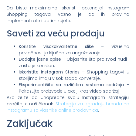
Da biste maksimalno iskoristili potencijal Instagram
Shopping tagova, važno je da ih pravilno
implementirate i optimizujete.
Saveti za veću prodaju
Koristite visokokvalitetne slike
– Vizuelna
privlačnost je ključna za angažovanje.
Dodajte jasne opise
– Objasnite šta proizvod nudi i
zašto je koristan.
Iskoristite Instagram Stories
– Shopping tagovi u
storijima imaju visok stopa konverzije.
Eksperimentišite sa različitim vrstama sadržaja
–
Pokazujte proizvode u akciji kroz video sadržaj.
Ako želite da unapredite svoju Instagram strategiju,
pročitajte naš članak:
Strategije za izgradnju brenda na
Instagramu za vlasnike online prodavnica
.
Zaključak