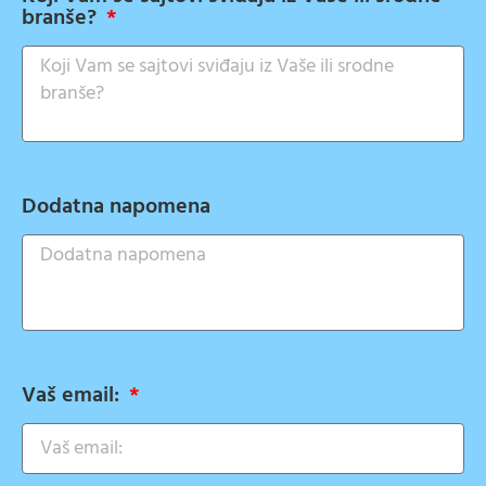
branše?
Dodatna napomena
Vaš email: