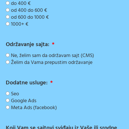
do 400 €
od 400 do 600 €
od 600 do 1000 €
1000+ €
Održavanje sajta:
Ne, želim sam da održavam sajt (CMS)
Želim da Vama prepustim održavanje
Dodatne usluge:
Seo
Google Ads
Meta Ads (facebook)
Koji Vam se sajtovi sviđaju iz Vaše ili srodne