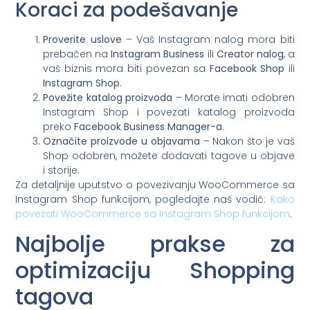
Koraci za podešavanje
Proverite uslove
– Vaš Instagram nalog mora biti
prebačen na
Instagram Business
ili
Creator nalog
, a
vaš biznis mora biti povezan sa
Facebook Shop
ili
Instagram Shop
.
Povežite katalog proizvoda
– Morate imati odobren
Instagram Shop i povezati katalog proizvoda
preko
Facebook Business Manager-a
.
Označite proizvode u objavama
– Nakon što je vaš
Shop odobren, možete dodavati tagove u objave
i storije.
Za detaljnije uputstvo o povezivanju WooCommerce sa
Instagram Shop funkcijom, pogledajte naš vodič:
Kako
povezati WooCommerce sa Instagram Shop funkcijom
.
Najbolje prakse za
optimizaciju Shopping
tagova