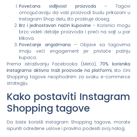
Povećana vidljivost proizvoda
– Tagovi
omogućavaju da vaši proizvodi budu prikazani u
Instagram Shop delu, što proširuje doseg.
Brz i jednostavan način kupovine
– Korisnici mogu
brzo videti detalje proizvoda i preći na sajt u par
klikova.
Povećanje angažmana
– Objave sa tagovima
imaju veći engagement jer privlače pažnju
kupaca.
Prema istraživanju Facebooka (Meta),
70% korisnika
Instagrama aktivno traži proizvode na platformi
, što čini
Shopping tagove neophodnim za svaku e-commerce
strategiju.
Kako postaviti Instagram
Shopping tagove
Da biste koristili Instagram Shopping tagove, morate
ispuniti određene uslove i pravilno podesiti svoj nalog.