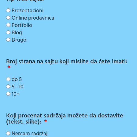
Prezentacioni
Online prodavnica
Portfolio
Blog
Drugo
Broj strana na sajtu koji mislite da ćete imati:
do 5
5 - 10
10+
Koji procenat sadržaja možete da dostavite
(tekst, slike):
Nemam sadržaj