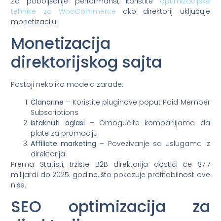
Za poboljšanje performansi, koristite
optimizacijske
tehnike za WooCommerce
ako direktorij uključuje
monetizaciju.
Monetizacija
direktorijskog sajta
Postoji nekoliko modela zarade:
Članarine
– Koristite pluginove poput Paid Member
Subscriptions
Istaknuti oglasi
– Omogućite kompanijama da
plate za promociju
Affiliate marketing
– Povezivanje sa uslugama iz
direktorija
Prema Statisti, tržište B2B direktorija dostići će $7.7
milijardi do 2025. godine, što pokazuje profitabilnost ove
niše.
SEO optimizacija za