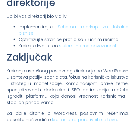
direktorije
Da bi vaš direktorij bio vidljiv:
Implementirajte
Schema markup za lokalne
biznise
Optimizujte stranice profila sa ključnim rečima
Kreirajte kvalitetan
sistem interne povezanosti
Zaključak
Kreiranje uspešnog poslovnog direktorija na WordPress-
u zahteva pažljiv izbor alata, fokus na korisničko iskustvo
i strategiju monetizacije. Kombinacijom prave teme,
specijalizovanih dodataka i SEO optimizacije, možete
izgraditi platformu koja donosi vrednost korisnicima i
stabilan prihod vama.
Za dalje čitanje o WordPress poslovnim rešenjima,
posetite naš vodič o
kreiranju korporativnih sajtova
.