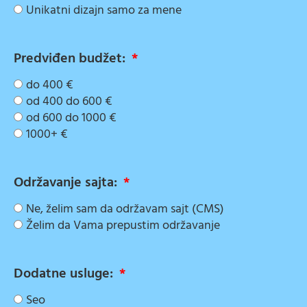
Unikatni dizajn samo za mene
Predviđen budžet:
do 400 €
od 400 do 600 €
od 600 do 1000 €
1000+ €
Održavanje sajta:
Ne, želim sam da održavam sajt (CMS)
Želim da Vama prepustim održavanje
Dodatne usluge:
Seo