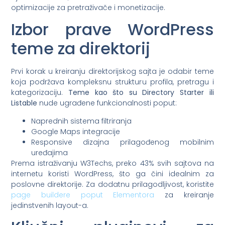
optimizacije za pretraživače i monetizacije.
Izbor prave WordPress
teme za direktorij
Prvi korak u kreiranju direktorijskog sajta je odabir teme
koja podržava kompleksnu strukturu profila, pretragu i
kategorizaciju.
Teme kao što su Directory Starter ili
Listable
nude ugrađene funkcionalnosti poput:
Naprednih sistema filtriranja
Google Maps integracije
Responsive dizajna prilagođenog mobilnim
uređajima
Prema istraživanju W3Techs, preko 43% svih sajtova na
internetu koristi WordPress, što ga čini idealnim za
poslovne direktorije. Za dodatnu prilagodljivost, koristite
page buildere poput Elementora
za kreiranje
jedinstvenih layout-a.