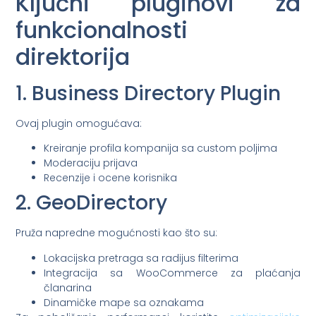
Ključni pluginovi za
funkcionalnosti
direktorija
1. Business Directory Plugin
Ovaj plugin omogućava:
Kreiranje profila kompanija sa custom poljima
Moderaciju prijava
Recenzije i ocene korisnika
2. GeoDirectory
Pruža napredne mogućnosti kao što su:
Lokacijska pretraga sa radijus filterima
Integracija sa WooCommerce za plaćanja
članarina
Dinamičke mape sa oznakama