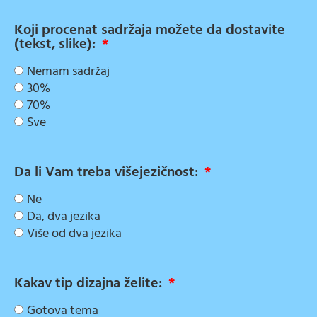
Koji procenat sadržaja možete da dostavite
(tekst, slike):
Nemam sadržaj
30%
70%
Sve
Da li Vam treba višejezičnost:
Ne
Da, dva jezika
Više od dva jezika
Kakav tip dizajna želite:
Gotova tema