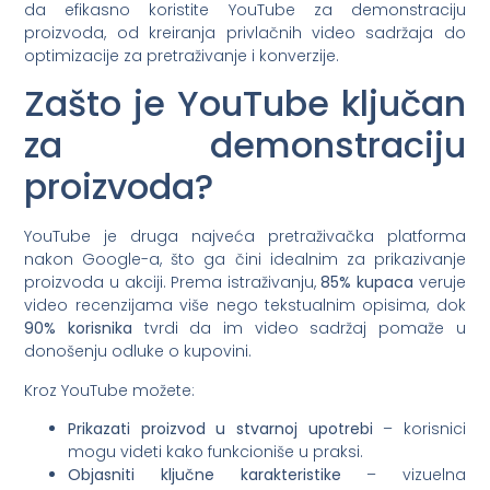
da efikasno koristite YouTube za demonstraciju
proizvoda, od kreiranja privlačnih video sadržaja do
optimizacije za pretraživanje i konverzije.
Zašto je YouTube ključan
za demonstraciju
proizvoda?
YouTube je druga najveća pretraživačka platforma
nakon Google-a, što ga čini idealnim za prikazivanje
proizvoda u akciji. Prema istraživanju,
85% kupaca
veruje
video recenzijama više nego tekstualnim opisima, dok
90% korisnika
tvrdi da im video sadržaj pomaže u
donošenju odluke o kupovini.
Kroz YouTube možete:
Prikazati proizvod u stvarnoj upotrebi
– korisnici
mogu videti kako funkcioniše u praksi.
Objasniti ključne karakteristike
– vizuelna