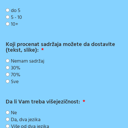
do 5
5 - 10
10+
Koji procenat sadržaja možete da dostavite
(tekst, slike):
Nemam sadržaj
30%
70%
Sve
Da li Vam treba višejezičnost:
Ne
Da, dva jezika
Više od dva jezika