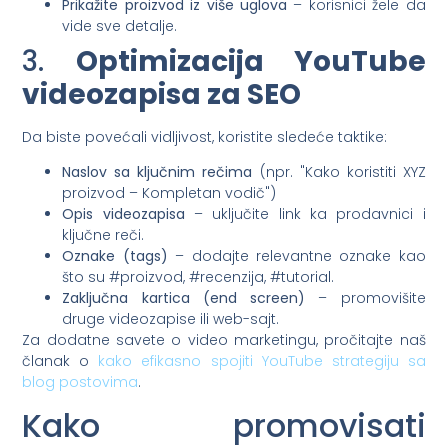
Prikažite proizvod iz više uglova
– korisnici žele da
vide sve detalje.
3.
Optimizacija YouTube
videozapisa za SEO
Da biste povećali vidljivost, koristite sledeće taktike:
Naslov sa ključnim rečima
(npr. "Kako koristiti XYZ
proizvod – Kompletan vodič")
Opis videozapisa
– uključite link ka prodavnici i
ključne reči.
Oznake (tags)
– dodajte relevantne oznake kao
što su #proizvod, #recenzija, #tutorial.
Zaključna kartica (end screen)
– promovišite
druge videozapise ili web-sajt.
Za dodatne savete o video marketingu, pročitajte naš
članak o
kako efikasno spojiti YouTube strategiju sa
blog postovima
.
Kako promovisati