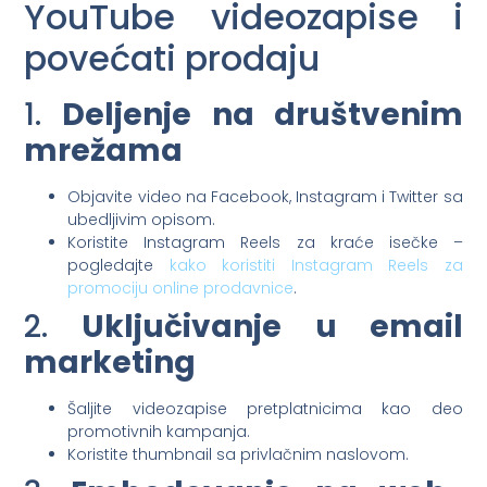
YouTube videozapise i
povećati prodaju
1.
Deljenje na društvenim
mrežama
Objavite video na Facebook, Instagram i Twitter sa
ubedljivim opisom.
Koristite Instagram Reels za kraće isečke –
pogledajte
kako koristiti Instagram Reels za
promociju online prodavnice
.
2.
Uključivanje u email
marketing
Šaljite videozapise pretplatnicima kao deo
promotivnih kampanja.
Koristite thumbnail sa privlačnim naslovom.