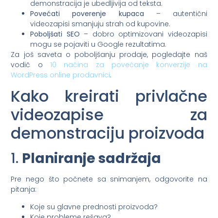
demonstracija je ubedljivija od teksta.
Povećati poverenje kupaca
– autentični
videozapisi smanjuju strah od kupovine.
Poboljšati SEO
– dobro optimizovani videozapisi
mogu se pojaviti u Google rezultatima.
Za još saveta o poboljšanju prodaje, pogledajte naš
vodič o
10 načina za povećanje konverzije na
WordPress online prodavnici
.
Kako kreirati privlačne
videozapise za
demonstraciju proizvoda
1.
Planiranje sadržaja
Pre nego što počnete sa snimanjem, odgovorite na
pitanja:
Koje su glavne prednosti proizvoda?
Koje probleme rešava?