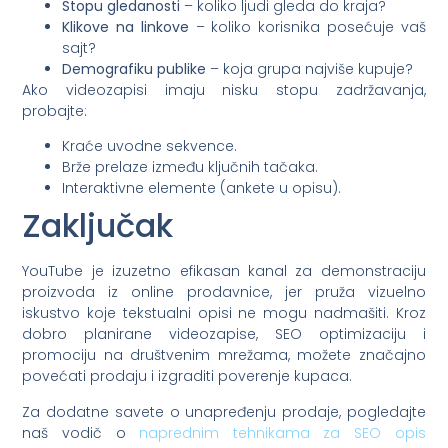
Stopu gledanosti
– koliko ljudi gleda do kraja?
Klikove na linkove
– koliko korisnika posećuje vaš
sajt?
Demografiku publike
– koja grupa najviše kupuje?
Ako videozapisi imaju nisku stopu zadržavanja,
probajte:
Kraće uvodne sekvence.
Brže prelaze između ključnih tačaka.
Interaktivne elemente (ankete u opisu).
Zaključak
YouTube je izuzetno efikasan kanal za demonstraciju
proizvoda iz online prodavnice, jer pruža vizuelno
iskustvo koje tekstualni opisi ne mogu nadmašiti. Kroz
dobro planirane videozapise, SEO optimizaciju i
promociju na društvenim mrežama, možete značajno
povećati prodaju i izgraditi poverenje kupaca.
Za dodatne savete o unapređenju prodaje, pogledajte
naš vodič o
naprednim tehnikama za SEO opis