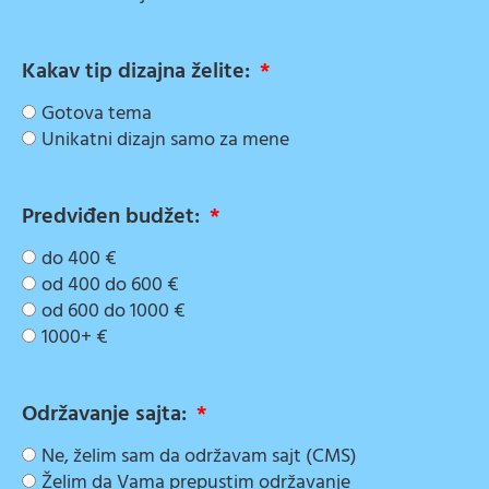
Kakav tip dizajna želite:
Gotova tema
Unikatni dizajn samo za mene
Predviđen budžet:
do 400 €
od 400 do 600 €
od 600 do 1000 €
1000+ €
Održavanje sajta:
Ne, želim sam da održavam sajt (CMS)
Želim da Vama prepustim održavanje