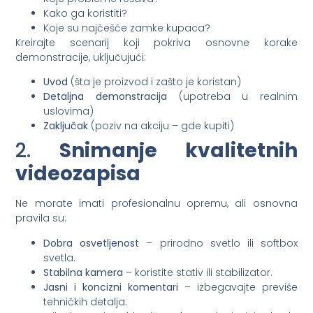
Kako ga koristiti?
Koje su najčešće zamke kupaca?
Kreirajte scenarij koji pokriva osnovne korake
demonstracije, uključujući:
Uvod
(šta je proizvod i zašto je koristan)
Detaljna demonstracija
(upotreba u realnim
uslovima)
Zaključak
(poziv na akciju – gde kupiti)
2.
Snimanje kvalitetnih
videozapisa
Ne morate imati profesionalnu opremu, ali osnovna
pravila su:
Dobra osvetljenost
– prirodno svetlo ili softbox
svetla.
Stabilna kamera
– koristite stativ ili stabilizator.
Jasni i koncizni komentari
– izbegavajte previše
tehničkih detalja.