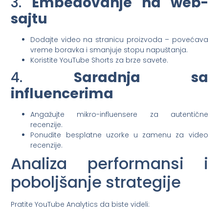
3.
Embedovanje na web-
sajtu
Dodajte video na stranicu proizvoda – povećava
vreme boravka i smanjuje stopu napuštanja.
Koristite YouTube Shorts za brze savete.
4.
Saradnja sa
influencerima
Angažujte mikro-influensere za autentične
recenzije.
Ponudite besplatne uzorke u zamenu za video
recenzije.
Analiza performansi i
poboljšanje strategije
Pratite YouTube Analytics da biste videli: