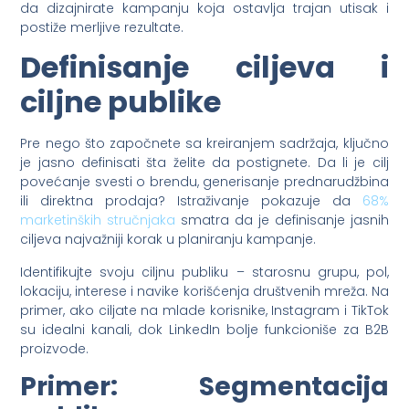
da dizajnirate kampanju koja ostavlja trajan utisak i
postiže merljive rezultate.
Definisanje ciljeva i
ciljne publike
Pre nego što započnete sa kreiranjem sadržaja, ključno
je jasno definisati šta želite da postignete. Da li je cilj
povećanje svesti o brendu, generisanje prednarudžbina
ili direktna prodaja? Istraživanje pokazuje da
68%
marketinških stručnjaka
smatra da je definisanje jasnih
ciljeva najvažniji korak u planiranju kampanje.
Identifikujte svoju ciljnu publiku – starosnu grupu, pol,
lokaciju, interese i navike korišćenja društvenih mreža. Na
primer, ako ciljate na mlade korisnike, Instagram i TikTok
su idealni kanali, dok LinkedIn bolje funkcioniše za B2B
proizvode.
Primer: Segmentacija