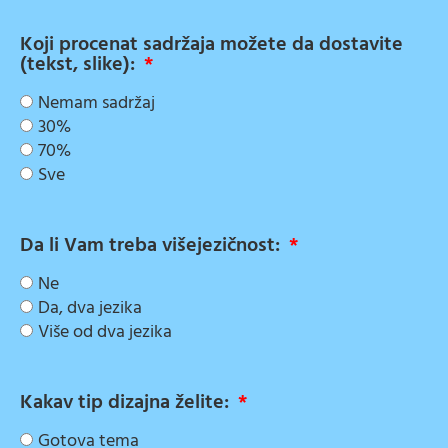
Koji procenat sadržaja možete da dostavite
(tekst, slike):
Nemam sadržaj
30%
70%
Sve
Da li Vam treba višejezičnost:
Ne
Da, dva jezika
Više od dva jezika
Kakav tip dizajna želite:
Gotova tema