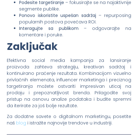
Podesite targetiranje
– fokusirajte se na najaktivnije
segmente publike.
Ponovo iskoristite uspešan sadržaj
– repurposing
popularnih postova povećava ROI.
Interagujte sa publikom
– odgovarajte na
komentare i poruke.
Zaključak
Efektivna social media kampanja za lansiranje
proizvoda zahteva strategiju, kreativan sadržaj i
kontinuirano praćenje rezultata. Kombinacijom vizuelno
privlačnih elemenata, influencer marketinga i preciznog
targetiranja možete ostvariti impresivan uticaj na
prodaju i prepoznatljivost brenda. Prilagodite svoj
pristup na osnovu analize podataka i budite spremni
da iterirate za još bolje rezultate.
Za dodatne savete o digitalnom marketingu, posetite
naš
blog
i istražite najnovije trendove u industriji.