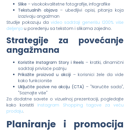
Slike
– visokokvalitetne fotografije, infografike
Tekstualnih objava
– ubedljivi opisi, pitanja koja
izazivaju angažman
Studije pokazuju da
video sadržaji generišu 1200% više
deljenja
u poređenju sa tekstom i slikama zajedno.
Strategije za povećanje
angažmana
Koristite Instagram Story i Reels
– kratki, dinamični
sadržaji privlače pažnju
Prikažite proizvod u akciji
– korisnici žele da vide
kako funkcioniše
Uključite pozive na akciju (CTA)
– "Naručite sada",
"Saznajte više"
Za dodatne savete o vizuelnoj prezentaciji, pogledajte
kako koristiti
Instagram Shopping tagove za veću
prodaju
.
Planiranje i promocija