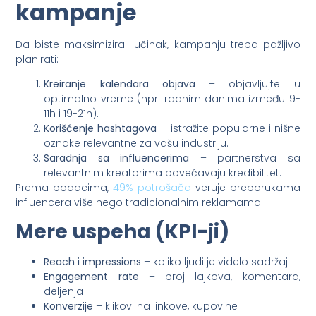
kampanje
Da biste maksimizirali učinak, kampanju treba pažljivo
planirati:
Kreiranje kalendara objava
– objavljujte u
optimalno vreme (npr. radnim danima između 9-
11h i 19-21h).
Korišćenje hashtagova
– istražite popularne i nišne
oznake relevantne za vašu industriju.
Saradnja sa influencerima
– partnerstva sa
relevantnim kreatorima povećavaju kredibilitet.
Prema podacima,
49% potrošača
veruje preporukama
influencera više nego tradicionalnim reklamama.
Mere uspeha (KPI-ji)
Reach i impressions
– koliko ljudi je videlo sadržaj
Engagement rate
– broj lajkova, komentara,
deljenja
Konverzije
– klikovi na linkove, kupovine