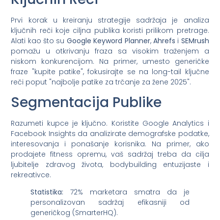
Prvi korak u kreiranju strategije sadržaja je analiza
ključnih reči koje ciljna publika koristi prilikom pretrage.
Alati kao što su
Google Keyword Planner
,
Ahrefs
i
SEMrush
pomažu u otkrivanju fraza sa visokim traženjem a
niskom konkurencijom. Na primer, umesto generičke
fraze "kupite patike", fokusirajte se na long-tail ključne
reči poput "najbolje patike za trčanje za žene 2025".
Segmentacija Publike
Razumeti kupce je ključno. Koristite Google Analytics i
Facebook Insights da analizirate demografske podatke,
interesovanja i ponašanje korisnika. Na primer, ako
prodajete fitness opremu, vaš sadržaj treba da cilja
ljubitelje zdravog života, bodybuilding entuzijaste i
rekreativce.
Statistika:
72% marketara smatra da je
personalizovan sadržaj efikasniji od
generičkog (SmarterHQ).