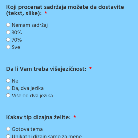
Koji procenat sadržaja možete da dostavite
(tekst, slike):
Nemam sadržaj
30%
70%
Sve
Da li Vam treba višejezičnost:
Ne
Da, dva jezika
Više od dva jezika
Kakav tip dizajna želite:
Gotova tema
Unikatni dizajn samo za mene