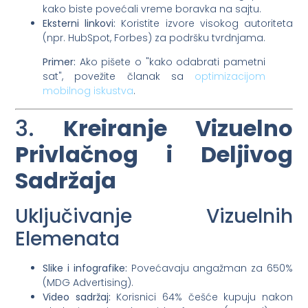
kako biste povećali vreme boravka na sajtu.
Eksterni linkovi:
Koristite izvore visokog autoriteta
(npr. HubSpot, Forbes) za podršku tvrdnjama.
Primer:
Ako pišete o "kako odabrati pametni
sat", povežite članak sa
optimizacijom
mobilnog iskustva
.
3.
Kreiranje Vizuelno
Privlačnog i Deljivog
Sadržaja
Uključivanje Vizuelnih
Elemenata
Slike i infografike:
Povećavaju angažman za 650%
(MDG Advertising).
Video sadržaj:
Korisnici 64% češće kupuju nakon