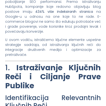
poboljšanje SEO performansi. Prema istraživanju
HubSpota, kompanije koje redovno objavljuju blog
postove imaju
434% više indeksiranih stranica
na
Google-u u odnosu na one koje to ne rade. E-
commerce blogovi ne samo što edukuju potrošače već
i grade poverenje, vode korisnike kroz prodajni levak i
povećavaju konverzije.
U ovom vodiču, istražićemo ključne elemente uspešne
strategije sadržaja, od istraživanja ključnih reči do
integracije društvenih medija i optimizacije za
pretraživače.
1.
Istraživanje Ključnih
Reči i Ciljanje Prave
Publike
Identifikacija Relevantnih
Ključnih Reči