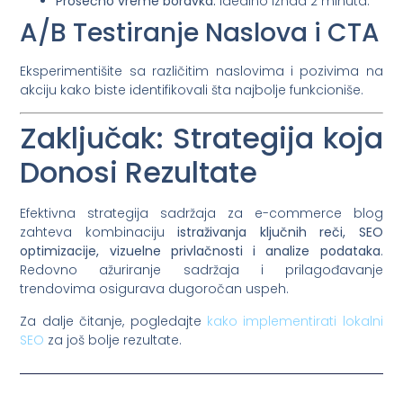
Prosečno vreme boravka:
Idealno iznad 2 minuta.
A/B Testiranje Naslova i CTA
Eksperimentišite sa različitim naslovima i pozivima na
akciju kako biste identifikovali šta najbolje funkcioniše.
Zaključak: Strategija koja
Donosi Rezultate
Efektivna strategija sadržaja za e-commerce blog
zahteva kombinaciju
istraživanja ključnih reči, SEO
optimizacije, vizuelne privlačnosti i analize podataka
.
Redovno ažuriranje sadržaja i prilagođavanje
trendovima osigurava dugoročan uspeh.
Za dalje čitanje, pogledajte
kako implementirati lokalni
SEO
za još bolje rezultate.