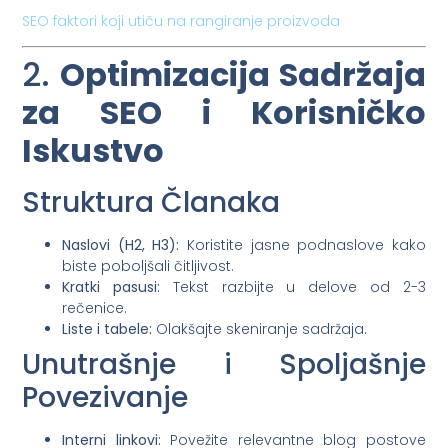
SEO faktori koji utiču na rangiranje proizvoda
2.
Optimizacija Sadržaja
za SEO i Korisničko
Iskustvo
Struktura Članaka
Naslovi (H2, H3):
Koristite jasne podnaslove kako
biste poboljšali čitljivost.
Kratki pasusi:
Tekst razbijte u delove od 2-3
rečenice.
Liste i tabele:
Olakšajte skeniranje sadržaja.
Unutrašnje i Spoljašnje
Povezivanje
Interni linkovi:
Povežite relevantne blog postove