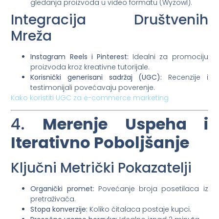
gledanja proizvoda u video formatu (Wyzowl).
Integracija Društvenih
Mreža
Instagram Reels i Pinterest:
Idealni za promociju
proizvoda kroz kreativne tutorijale.
Korisnički generisani sadržaj (UGC):
Recenzije i
testimonijali povećavaju poverenje.
Kako koristiti UGC za e-commerce marketing
4.
Merenje Uspeha i
Iterativno Poboljšanje
Ključni Metrički Pokazatelji
Organički promet:
Povećanje broja posetilaca iz
pretraživača.
Stopa konverzije:
Koliko čitalaca postaje kupci.