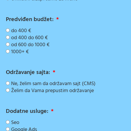
Predviđen budžet:
do 400 €
od 400 do 600 €
od 600 do 1000 €
1000+ €
Održavanje sajta:
Ne, želim sam da održavam sajt (CMS)
Želim da Vama prepustim održavanje
Dodatne usluge:
Seo
Google Ads