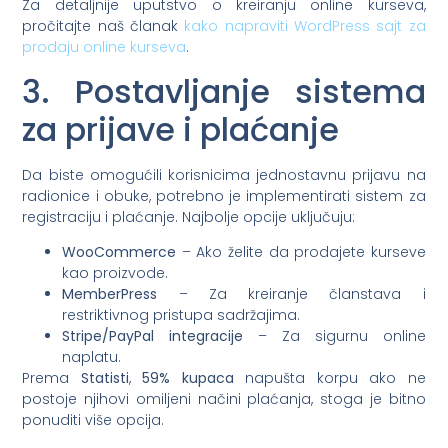
Za detaljnije uputstvo o kreiranju online kurseva,
pročitajte naš članak
kako napraviti WordPress sajt za
prodaju online kurseva
.
3. Postavljanje sistema
za prijave i plaćanje
Da biste omogućili korisnicima jednostavnu prijavu na
radionice i obuke, potrebno je implementirati sistem za
registraciju i plaćanje. Najbolje opcije uključuju:
WooCommerce
– Ako želite da prodajete kurseve
kao proizvode.
MemberPress
– Za kreiranje članstava i
restriktivnog pristupa sadržajima.
Stripe/PayPal integracije
– Za sigurnu online
naplatu.
Prema
Statisti
,
59% kupaca
napušta korpu ako ne
postoje njihovi omiljeni načini plaćanja, stoga je bitno
ponuditi više opcija.