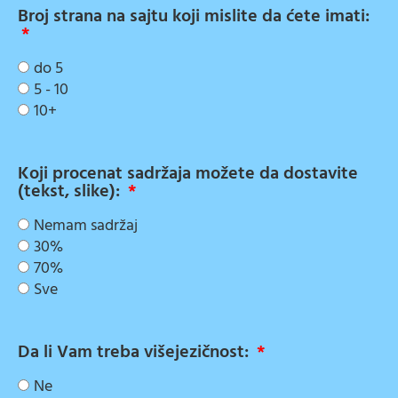
Broj strana na sajtu koji mislite da ćete imati:
do 5
5 - 10
10+
Koji procenat sadržaja možete da dostavite
(tekst, slike):
Nemam sadržaj
30%
70%
Sve
Da li Vam treba višejezičnost:
Ne