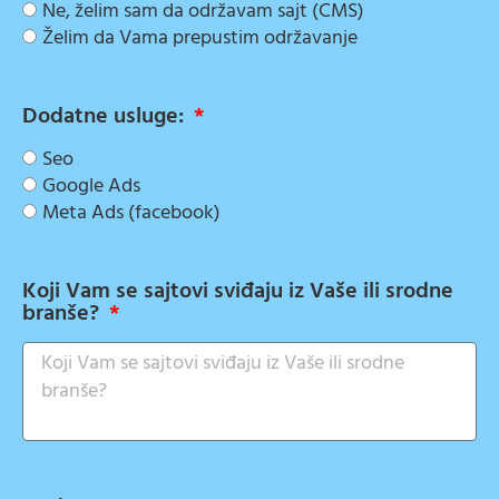
Ne, želim sam da održavam sajt (CMS)
Želim da Vama prepustim održavanje
Dodatne usluge:
Seo
Google Ads
Meta Ads (facebook)
Koji Vam se sajtovi sviđaju iz Vaše ili srodne
branše?