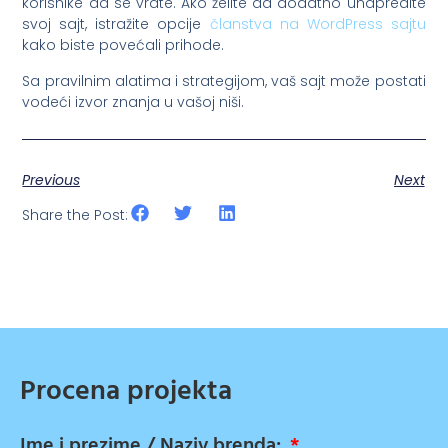
korisnike da se vrate. Ako želite da dodatno unapredite
svoj sajt, istražite opcije
članstva na WordPress sajtu
kako biste povećali prihode.
Sa pravilnim alatima i strategijom, vaš sajt može postati
vodeći izvor znanja u vašoj niši.
Previous
Next
Share the Post:
Procena projekta
Ime i prezime / Naziv brenda: