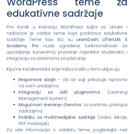
WordPress teme za
edukativne sadržaje
Prvi korak u kreiranju WordPress sajta za obuke i
radionice je odabir teme koja podržava edukativne
sadržaje. Teme kao što su
LearnDash
,
LifterLMS
ili
Academy Pro
nude ugrađene funkcionalnosti za
upravljanje kursevima, praćenje napretka studenata i
integraciju sa sistemima za plaćanje.
Ključne karakteristike koje treba tražiti u temi uključuju:
Responsive dizajn
– da se sajt prikazuje ispravno
na svim uređajima
Integraciju sa LMS pluginovima
(Learning
Management System)
Mogućnost kreiranja članstva
za kontrolu pristupa
sadržajima
Podršku za multimedijalne sadržaje
(video lekcije,
PDF materijali)
Za više informacija o odabiru teme, pogledajte naš