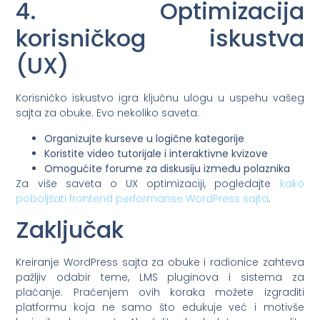
4. Optimizacija
korisničkog iskustva
(UX)
Korisničko iskustvo igra ključnu ulogu u uspehu vašeg
sajta za obuke. Evo nekoliko saveta:
Organizujte kurseve u logične kategorije
Koristite video tutorijale i interaktivne kvizove
Omogućite forume za diskusiju između polaznika
Za više saveta o UX optimizaciji, pogledajte
kako
poboljšati frontend performanse WordPress sajta
.
Zaključak
Kreiranje WordPress sajta za obuke i radionice zahteva
pažljiv odabir teme, LMS pluginova i sistema za
plaćanje. Praćenjem ovih koraka možete izgraditi
platformu koja ne samo što edukuje već i motivše