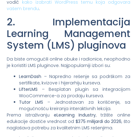
vodič
kako izabrati WordPress temu koja odgovara
vašem brendu
.
2. Implementacija
Learning Management
System (LMS) pluginova
Da biste omogućili online obuke i radionice, neophodno
je koristiti LMS pluginove. Najpopularniji izbori su:
LearnDash
– Napredno rešenje sa podrškom za
sertifikate, kvizove i hijerarhiju kurseva.
LifterLMS
– Besplatan plugin sa integracijom
WooCommerce-a za prodaju kurseva.
Tutor LMS
– Jednostavan za korišćenje, sa
mogućnošću kreiranja interaktivnih lekcija.
Prema istraživanju
eLearning Industry
, tržište online
edukacije dostiće vrednost od
$375 milijardi do 2026
, što
naglašava potrebu za kvalitetnim LMS rešenjima.