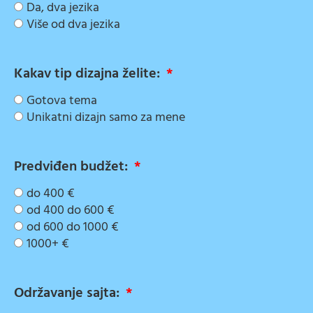
Da, dva jezika
Više od dva jezika
Kakav tip dizajna želite:
Gotova tema
Unikatni dizajn samo za mene
Predviđen budžet:
do 400 €
od 400 do 600 €
od 600 do 1000 €
1000+ €
Održavanje sajta: