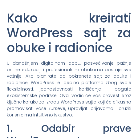
Kako kreirati
WordPress sajt za
obuke i radionice
U današnjem digitalnom dobu, posvećivanje pažnje
online edukaciji i profesionalnim obukama postaje sve
važnije. Ako planirate da pokrenete sajt za obuke i
radionice, WordPress je idealna platforma zbog svoje
fleksibilnosti, jednostavnosti korišćenja i bogate
ekosistemske podrške. Ovaj vodić će vas provesti kroz
ključne korake za izradu WordPress sajta koji će efikasno
promovisati vaše kurseve, upravljati prijavama i pružiti
korisnicima intuitivno iskustvo.
1. Odabir prave