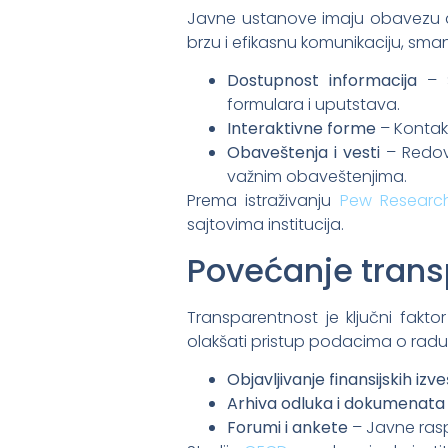
Javne ustanove imaju obavezu 
brzu i efikasnu komunikaciju, sma
Dostupnost informacija
– S
formulara i uputstava.
Interaktivne forme
– Kontakt
Obaveštenja i vesti
– Redov
važnim obaveštenjima.
Prema istraživanju
Pew Researc
sajtovima institucija.
Povećanje trans
Transparentnost je ključni fakt
olakšati pristup podacima o radu i
Objavljivanje finansijskih izv
Arhiva odluka i dokumenata
Forumi i ankete
– Javne rasp