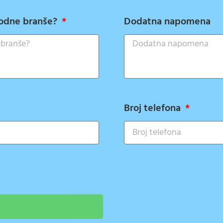
srodne branše?
Dodatna napomena
Broj telefona