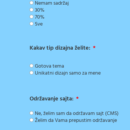
Nemam sadržaj
30%
70%
Sve
Kakav tip dizajna želite:
Gotova tema
Unikatni dizajn samo za mene
Održavanje sajta:
Ne, želim sam da održavam sajt (CMS)
Želim da Vama prepustim održavanje