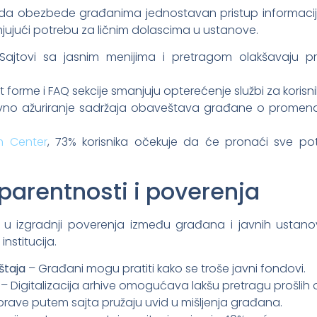
da obezbede građanima jednostavan pristup informacij
njujući potrebu za ličnim dolascima u ustanove.
ajtovi sa jasnim menijima i pretragom olakšavaju p
 forme i FAQ sekcije smanjuju opterećenje službi za korisni
no ažuriranje sadržaja obaveštava građane o promena
h Center
, 73% korisnika očekuje da će pronaći sve po
parentnosti i poverenja
or u izgradnji poverenja između građana i javnih ustano
nstitucija.
eštaja
– Građani mogu pratiti kako se troše javni fondovi.
– Digitalizacija arhive omogućava lakšu pretragu prošlih 
rave putem sajta pružaju uvid u mišljenja građana.