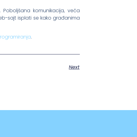
. Poboljšana komunikacija, veća
veb-sajt isplati se kako građanima
programiranja
.
Next