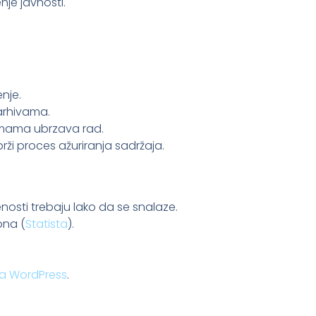
je javnosti.
nje.
arhivama.
rmama ubrzava rad.
rži proces ažuriranja sadržaja.
enosti trebaju lako da se snalaze.
ona (
Statista
).
za WordPress
.