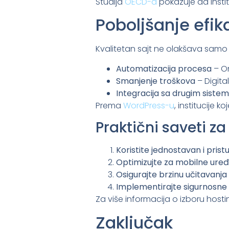
Studija
OECD-a
pokazuje da insti
Poboljšanje efi
Kvalitetan sajt ne olakšava samo
Automatizacija procesa
– On
Smanjenje troškova
– Digita
Integracija sa drugim siste
Prema
WordPress-u
, institucije
Praktični saveti z
Koristite jednostavan i pris
Optimizujte za mobilne uređ
Osigurajte brzinu učitavanja
Implementirajte sigurnosn
Za više informacija o izboru host
Zaključak