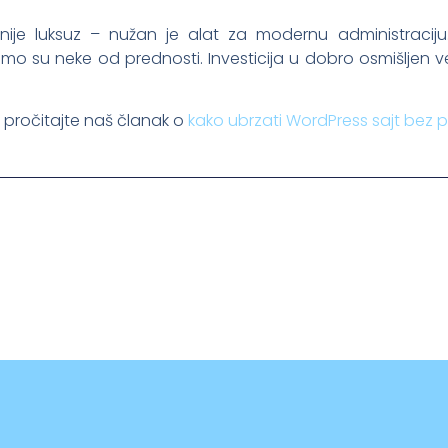
 nije luksuz – nužan je alat za modernu administraciju
samo su neke od prednosti. Investicija u dobro osmišljen 
 pročitajte naš članak o
kako ubrzati WordPress sajt bez 