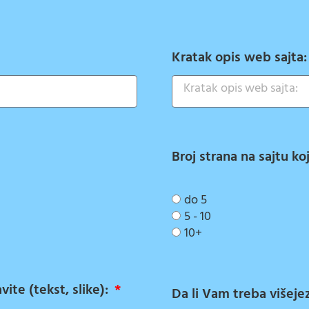
Kratak opis web sajta
Broj strana na sajtu ko
do 5
5 - 10
10+
ite (tekst, slike):
Da li Vam treba višeje