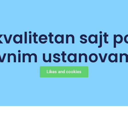
kvalitetan sajt 
avnim ustanova
Likes and cookies