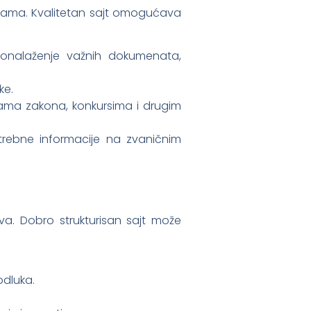
ama. Kvalitetan sajt omogućava
ronalaženje važnih dokumenata,
ke.
ma zakona, konkursima i drugim
trebne informacije na zvaničnim
va. Dobro strukturisan sajt može
odluka.