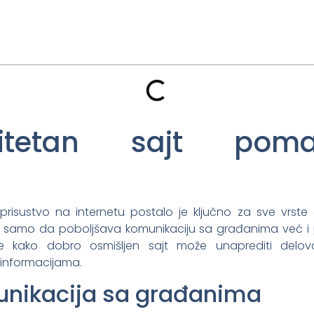
itetan sajt pom
isustvo na internetu postalo je ključno za sve vrste 
ne samo da poboljšava komunikaciju sa građanima već 
e kako dobro osmišljen sajt može unaprediti delovan
p informacijama.
unikacija sa građanima