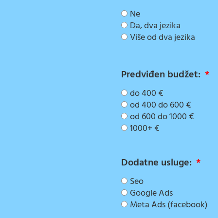
Ne
Da, dva jezika
Više od dva jezika
Predviđen budžet:
do 400 €
od 400 do 600 €
od 600 do 1000 €
1000+ €
Dodatne usluge:
Seo
Google Ads
Meta Ads (facebook)