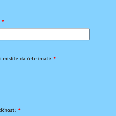
:
ji mislite da ćete imati:
zičnost: