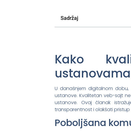
Sadržaj
Kako kval
ustanovama
U današnjem digitalnom dobu, pr
ustanove. Kvalitetan veb-sajt 
ustanove. Ovaj članak istražuj
transparentnost i olakšati pristu
Poboljšana kom