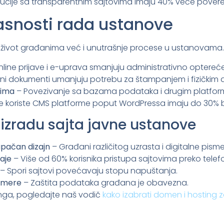
tucije sa transparentnim sajtovima imaju 40% veće poveren
kasnosti rada ustanove
 život građanima već i unutrašnje procese u ustanovama.
line prijave i e-uprava smanjuju administrativno optereće
lni dokumenti umanjuju potrebu za štampanjem i fizičkim 
mima
– Povezivanje sa bazama podataka i drugim platfo
 koje koriste CMS platforme poput WordPressa imaju do 30% b
a izradu sajta javne ustanove
tupačan dizajn
– Građani različitog uzrasta i digitalne pism
aje
– Više od 60% korisnika pristupa sajtovima preko telef
– Spori sajtovi povećavaju stopu napuštanja.
e mere
– Zaštita podataka građana je obavezna.
inga, pogledajte naš vodič
kako izabrati domen i hosting 