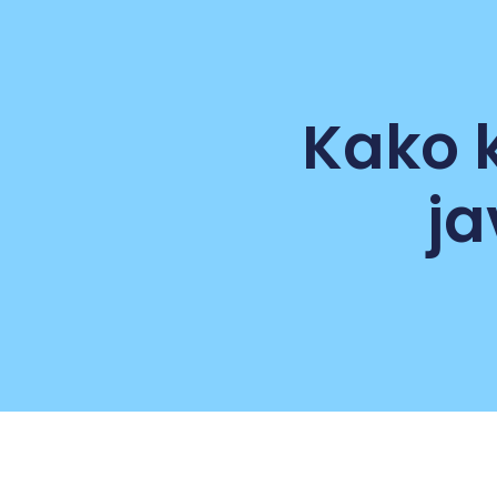
Kako 
j