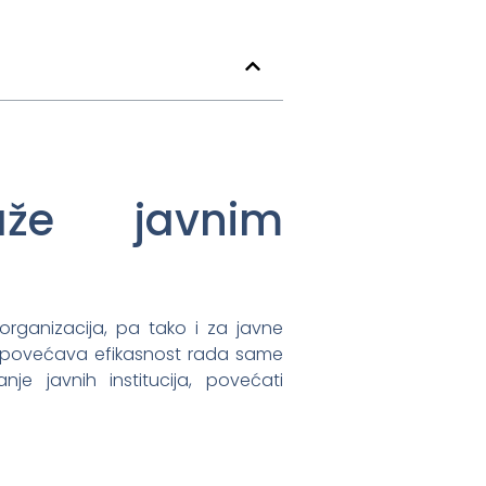
aže javnim
organizacija, pa tako i za javne
i povećava efikasnost rada same
je javnih institucija, povećati