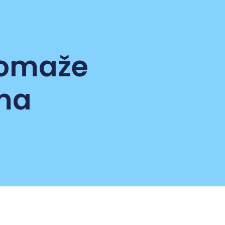
pomaže
ma