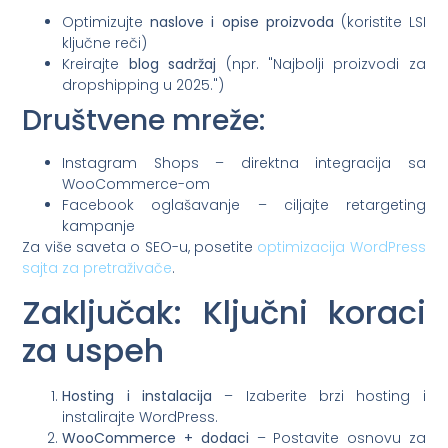
Optimizujte
naslove i opise proizvoda
(koristite LSI
ključne reči)
Kreirajte
blog sadržaj
(npr. "Najbolji proizvodi za
dropshipping u 2025.")
Društvene mreže:
Instagram Shops – direktna integracija sa
WooCommerce-om
Facebook oglašavanje – ciljajte retargeting
kampanje
Za više saveta o SEO-u, posetite
optimizacija WordPress
sajta za pretraživače
.
Zaključak: Ključni koraci
za uspeh
Hosting i instalacija
– Izaberite brzi hosting i
instalirajte WordPress.
WooCommerce + dodaci
– Postavite osnovu za