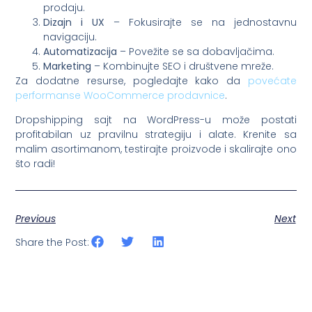
prodaju.
Dizajn i UX
– Fokusirajte se na jednostavnu
navigaciju.
Automatizacija
– Povežite se sa dobavljačima.
Marketing
– Kombinujte SEO i društvene mreže.
Za dodatne resurse, pogledajte kako da
povećate
performanse WooCommerce prodavnice
.
Dropshipping sajt na WordPress-u može postati
profitabilan uz pravilnu strategiju i alate. Krenite sa
malim asortimanom, testirajte proizvode i skalirajte ono
što radi!
Previous
Next
Share the Post: