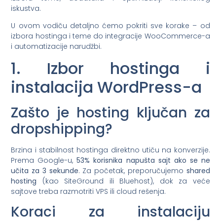
iskustva.
U ovom vodiču detaljno ćemo pokriti sve korake – od
izbora hostinga i teme do integracije WooCommerce-a
i automatizacije narudžbi.
1. Izbor hostinga i
instalacija WordPress-a
Zašto je hosting ključan za
dropshipping?
Brzina i stabilnost hostinga direktno utiču na konverzije.
Prema Google-u,
53% korisnika napušta sajt ako se ne
učita za 3 sekunde
. Za početak, preporučujemo
shared
hosting
(kao SiteGround ili Bluehost), dok za veće
sajtove treba razmotriti VPS ili cloud rešenja.
Koraci za instalaciju