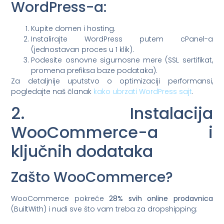
WordPress-a:
Kupite domen i hosting.
Instalirajte WordPress putem cPanel-a
(jednostavan proces u 1 klik).
Podesite osnovne sigurnosne mere (SSL sertifikat,
promena prefiksa baze podataka).
Za detaljnije uputstvo o optimizaciji performansi,
pogledajte naš članak
kako ubrzati WordPress sajt
.
2. Instalacija
WooCommerce-a i
ključnih dodataka
Zašto WooCommerce?
WooCommerce pokreće
28% svih online prodavnica
(BuiltWith) i nudi sve što vam treba za dropshipping: