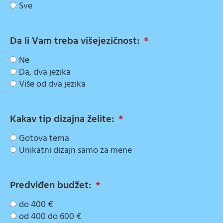
Sve
Da li Vam treba višejezičnost:
Ne
Da, dva jezika
Više od dva jezika
Kakav tip dizajna želite:
Gotova tema
Unikatni dizajn samo za mene
Predviđen budžet:
do 400 €
od 400 do 600 €