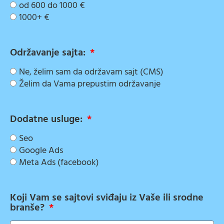
od 600 do 1000 €
1000+ €
Održavanje sajta:
Ne, želim sam da održavam sajt (CMS)
Želim da Vama prepustim održavanje
Dodatne usluge:
Seo
Google Ads
Meta Ads (facebook)
Koji Vam se sajtovi sviđaju iz Vaše ili srodne
branše?