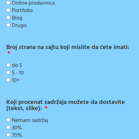
Online prodavnica
Portfolio
Blog
Drugo
Broj strana na sajtu koji mislite da ćete imati:
do 5
5 - 10
10+
Koji procenat sadržaja možete da dostavite
(tekst, slike):
Nemam sadržaj
30%
70%