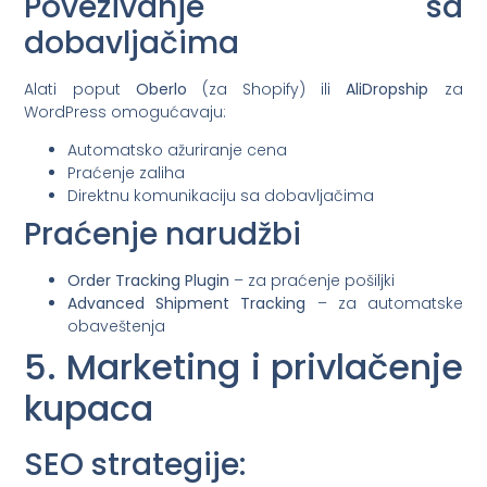
Povezivanje sa
dobavljačima
Alati poput
Oberlo
(za Shopify) ili
AliDropship
za
WordPress omogućavaju:
Automatsko ažuriranje cena
Praćenje zaliha
Direktnu komunikaciju sa dobavljačima
Praćenje narudžbi
Order Tracking Plugin
– za praćenje pošiljki
Advanced Shipment Tracking
– za automatske
obaveštenja
5. Marketing i privlačenje
kupaca
SEO strategije: