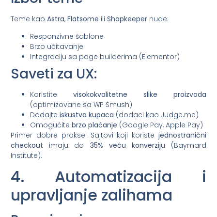
Teme kao
Astra
,
Flatsome
ili
Shopkeeper
nude:
Responzivne šablone
Brzo učitavanje
Integraciju sa page builderima (Elementor)
Saveti za UX:
Koristite
visokokvalitetne slike proizvoda
(optimizovane sa WP Smush)
Dodajte
iskustva kupaca
(dodaci kao Judge.me)
Omogućite
brzo plaćanje
(Google Pay, Apple Pay)
Primer dobre prakse: Sajtovi koji koriste
jednostranični
checkout
imaju do
35% veću konverziju
(Baymard
Institute).
4. Automatizacija i
upravljanje zalihama