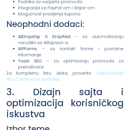
Podrška za varijante proizvoda
Integracija sa PayPal-om i Stripe-om
Mogućnost pravljenja kupona
Neophodni dodaci:
AliDropship
ili
Dropified
– za automatizaciju
narudžbi sa AliExpress-a
WPForms
– za kontakt forme i povratne
informacije
Yoast SEO
– za optimizaciju proizvoda za
pretraživače
Za kompletnu listu alata, proverite
najkorišćenije
WooCommerce dodatke
.
3. Dizajn sajta i
optimizacija korisničkog
iskustva
Izbor teme