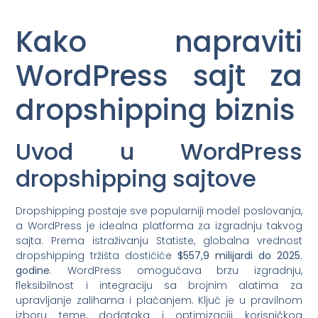
Kako napraviti
WordPress sajt za
dropshipping biznis
Uvod u WordPress
dropshipping sajtove
Dropshipping postaje sve popularniji model poslovanja,
a WordPress je idealna platforma za izgradnju takvog
sajta. Prema istraživanju Statiste, globalna vrednost
dropshipping tržišta dostićiće
$557,9 milijardi do 2025.
godine
. WordPress omogućava brzu izgradnju,
fleksibilnost i integraciju sa brojnim alatima za
upravljanje zalihama i plaćanjem. Ključ je u pravilnom
izboru teme, dodataka i optimizaciji korisničkog