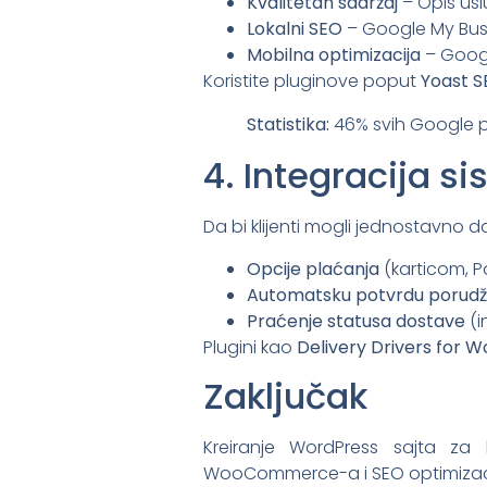
Kvalitetan sadržaj
– Opis uslu
Lokalni SEO
– Google My Busin
Mobilna optimizacija
– Googl
Koristite pluginove poput
Yoast 
Statistika:
46% svih Google p
4. Integracija s
Da bi klijenti mogli jednostavno d
Opcije plaćanja
(karticom, 
Automatsku potvrdu porudž
Praćenje statusa dostave
(i
Plugini kao
Delivery Drivers fo
Zaključak
Kreiranje WordPress sajta za 
WooCommerce-a i SEO optimizaciju.