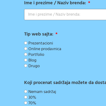
Ime i prezime / Naziv brenda:
Tip web sajta:
Prezentacioni
Online prodavnica
Portfolio
Blog
Drugo
Koji procenat sadržaja možete da dostav
Nemam sadržaj
30%
70%