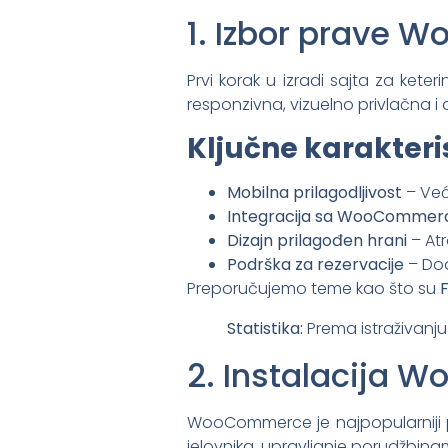
1. Izbor prave W
Prvi korak u izradi sajta za ke
responzivna, vizuelno privlačna i 
Ključne karakteri
Mobilna prilagodljivost
– Već
Integracija sa WooCommer
Dizajn prilagođen hrani
– Atr
Podrška za rezervacije
– Do
Preporučujemo teme kao što su
Statistika:
Prema istraživanj
2. Instalacija 
WooCommerce je najpopularniji p
jelovnika, upravljanje porudžbina