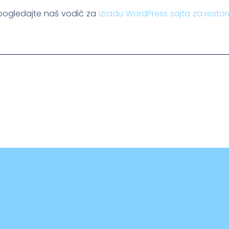
, pogledajte naš vodič za
izradu WordPress sajta za resto