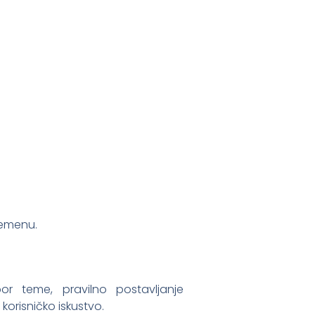
remenu.
or teme, pravilno postavljanje
orisničko iskustvo.