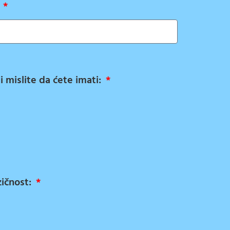
:
ji mislite da ćete imati:
zičnost: