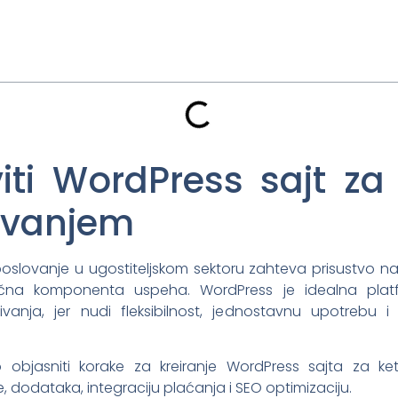
ti WordPress sajt za
ivanjem
slovanje u ugostiteljskom sektoru zahteva prisustvo na 
jučna komponenta uspeha. WordPress je idealna plat
ivanja, jer nudi fleksibilnost, jednostavnu upotrebu i
bjasniti korake za kreiranje WordPress sajta za ket
e, dodataka, integraciju plaćanja i SEO optimizaciju.