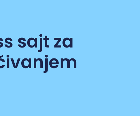
s sajt za
učivanjem