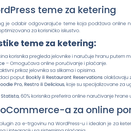
ordPress teme za ketering
tering je odabir odgovarajuće teme koja podržava online
optimizovana za korisničko iskustvo.
stike teme za ketering:
ina korisnika pregleda jelovnike i naručuje hranu putem m
ce
– Omogućava online poručivanje i plaćanje.
aktivni prikaz jelovnika sa slikama i opisima.
daci poput
Bookly
ili
Restaurant Reservations
olakšavaju 
Foodie Pro
,
Restro
ili
Delicious
, koje su specijalizovane za ug
u
Statista
, 60% korisnika preferira online naručivanje hran
WooCommerce-a za online po
lugin za e-trgovinu na WordPress-u i idealan je za kete
ma i integraciju sa sistemima plaćanja.