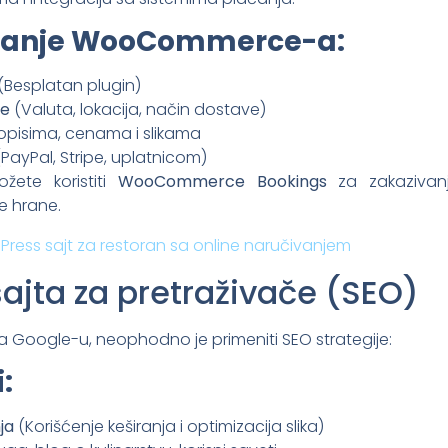
vljanje WooCommerce-a:
(Besplatan plugin)
je
(Valuta, lokacija, način dostave)
opisima, cenama i slikama
PayPal, Stripe, uplatnicom)
žete koristiti
WooCommerce Bookings
za zakazivan
e hrane.
dPress sajt za restoran sa online naručivanjem
sajta za pretraživače (SEO)
v na Google-u, neophodno je primeniti SEO strategije:
:
ja
(Korišćenje keširanja i optimizacija slika)