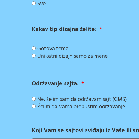
Sve
Kakav tip dizajna želite:
Gotova tema
Unikatni dizajn samo za mene
Održavanje sajta:
Ne, želim sam da održavam sajt (CMS)
Želim da Vama prepustim održavanje
Koji Vam se sajtovi sviđaju iz Vaše ili 