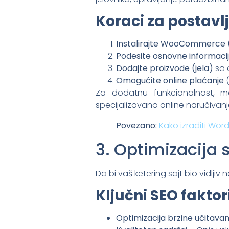
Koraci za posta
Instalirajte WooCommerce
Podesite osnovne informaci
Dodajte proizvode (jela)
sa 
Omogućite online plaćanje
(
Za dodatnu funkcionalnost, mo
specijalizovano online naručivanj
Povezano:
Kako izraditi Wor
3. Optimizacija 
Da bi vaš ketering sajt bio vidlji
Ključni SEO faktori
Optimizacija brzine učitavan