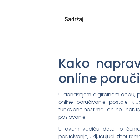
Sadržaj
Kako napravi
online poruč
U današnjem digitalnom dobu, po
online poručivanje postaje kl
funkcionalnostima online naruč
poslovanje.
U ovom vodiču detaljno ćemo o
poručivanje, uključujući izbor tem