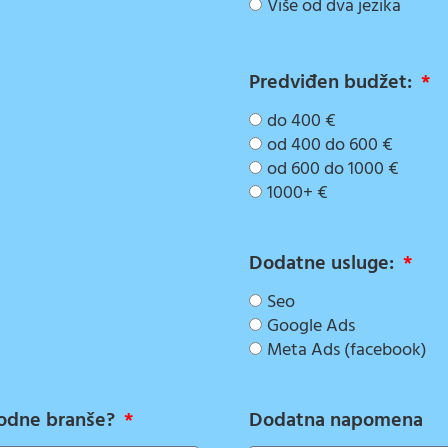
Više od dva jezika
Predviđen budžet:
do 400 €
od 400 do 600 €
od 600 do 1000 €
1000+ €
Dodatne usluge:
Seo
Google Ads
Meta Ads (facebook)
srodne branše?
Dodatna napomena