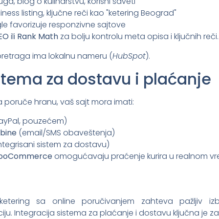
ga, blog o kulinarstvu, korisni saveti
ess listing, ključne reči kao "ketering Beograd"
e favorizuje responzivne sajtove
SEO
ili
Rank Math
za bolju kontrolu meta opisa i ključnih reči.
retraga ima lokalnu nameru (
HubSpot
).
istema za dostavu i plaćanje
a poruče hranu, vaš sajt mora imati:
PayPal, pouzećem)
bine
(email/SMS obaveštenja)
ntegrisani sistem za dostavu)
r WooCommerce
omogućavaju praćenje kurira u realnom v
ketering sa online poručivanjem zahteva pažljiv izb
 Integracija sistema za plaćanje i dostavu ključna je za k