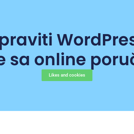
raviti WordPres
e sa online por
Likes and cookies