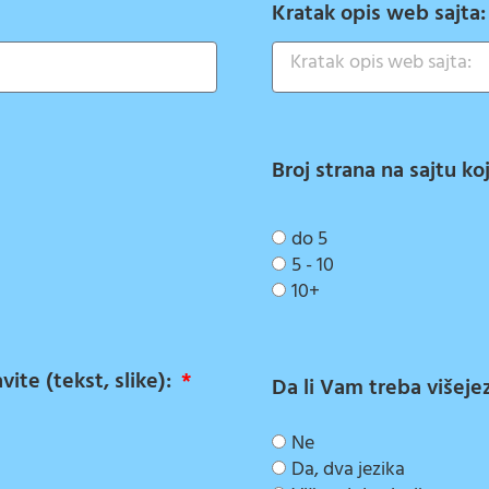
Kratak opis web sajta
Broj strana na sajtu ko
do 5
5 - 10
10+
ite (tekst, slike):
Da li Vam treba višeje
Ne
Da, dva jezika