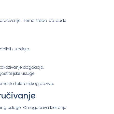
 naručivanje. Tema treba da bude
obilnih uređaja.
zakazivanje događaja.
ostiteljske usluge.
e umesto telefonskog poziva.
ručivanje
ring usluge. Omogućava kreiranje