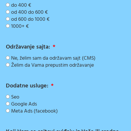
do 400 €
od 400 do 600 €
od 600 do 1000 €
1000+ €
Održavanje sajta:
Ne, želim sam da održavam sajt (CMS)
Želim da Vama prepustim održavanje
Dodatne usluge:
Seo
Google Ads
Meta Ads (facebook)