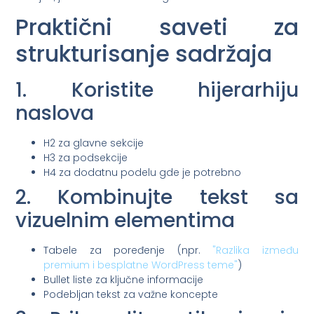
Praktični saveti za
strukturisanje sadržaja
1. Koristite hijerarhiju
naslova
H2 za glavne sekcije
H3 za podsekcije
H4 za dodatnu podelu gde je potrebno
2. Kombinujte tekst sa
vizuelnim elementima
Tabele za poređenje (npr.
"Razlika između
premium i besplatne WordPress teme"
)
Bullet liste za ključne informacije
Podebljan tekst za važne koncepte