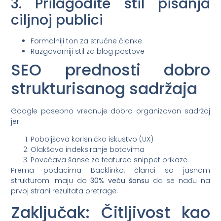
3. Prilagodite stil pisanja
ciljnoj publici
Formalniji ton za stručne članke
Razgovorniji stil za blog postove
SEO prednosti dobro
strukturisanog sadržaja
Google posebno vrednuje dobro organizovan sadržaj
jer:
Poboljšava korisničko iskustvo (UX)
Olakšava indeksiranje botovima
Povećava šanse za featured snippet prikaze
Prema podacima Backlinko, članci sa jasnom
strukturom imaju do
30% veću šansu
da se nađu na
prvoj strani rezultata pretrage.
Zaključak: Čitljivost kao