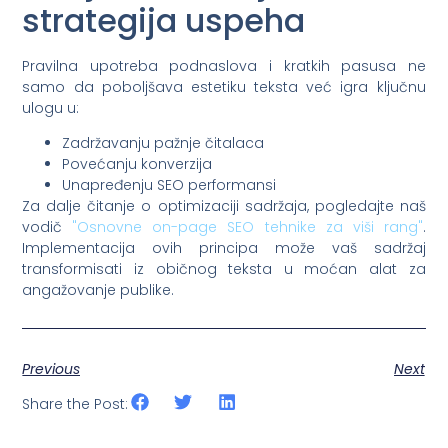
strategija uspeha
Pravilna upotreba podnaslova i kratkih pasusa ne
samo da poboljšava estetiku teksta već igra ključnu
ulogu u:
Zadržavanju pažnje čitalaca
Povećanju konverzija
Unapređenju SEO performansi
Za dalje čitanje o optimizaciji sadržaja, pogledajte naš
vodič
"Osnovne on-page SEO tehnike za viši rang"
.
Implementacija ovih principa može vaš sadržaj
transformisati iz običnog teksta u moćan alat za
angažovanje publike.
Previous
Next
Share the Post: