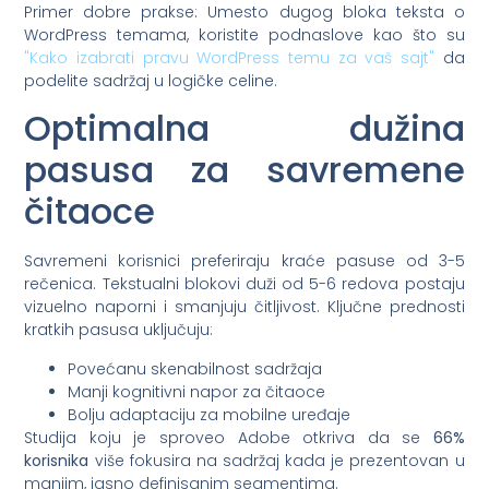
Primer dobre prakse: Umesto dugog bloka teksta o
WordPress temama, koristite podnaslove kao što su
"Kako izabrati pravu WordPress temu za vaš sajt"
da
podelite sadržaj u logičke celine.
Optimalna dužina
pasusa za savremene
čitaoce
Savremeni korisnici preferiraju kraće pasuse od 3-5
rečenica. Tekstualni blokovi duži od 5-6 redova postaju
vizuelno naporni i smanjuju čitljivost. Ključne prednosti
kratkih pasusa uključuju:
Povećanu skenabilnost sadržaja
Manji kognitivni napor za čitaoce
Bolju adaptaciju za mobilne uređaje
Studija koju je sproveo Adobe otkriva da se
66%
korisnika
više fokusira na sadržaj kada je prezentovan u
manjim, jasno definisanim segmentima.