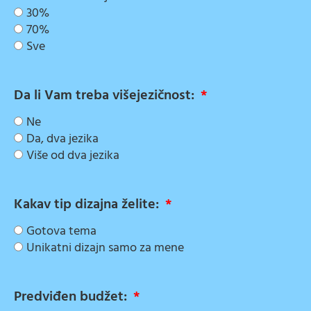
30%
70%
Sve
Da li Vam treba višejezičnost:
Ne
Da, dva jezika
Više od dva jezika
Kakav tip dizajna želite:
Gotova tema
Unikatni dizajn samo za mene
Predviđen budžet: