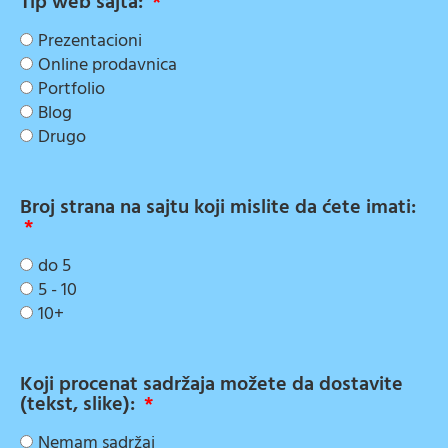
Tip web sajta:
Prezentacioni
Online prodavnica
Portfolio
Blog
Drugo
Broj strana na sajtu koji mislite da ćete imati:
do 5
5 - 10
10+
Koji procenat sadržaja možete da dostavite
(tekst, slike):
Nemam sadržaj