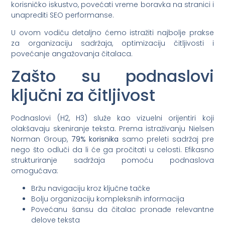
korisničko iskustvo, povećati vreme boravka na stranici i
unaprediti SEO performanse.
U ovom vodiču detaljno ćemo istražiti najbolje prakse
za organizaciju sadržaja, optimizaciju čitljivosti i
povećanje angažovanja čitalaca.
Zašto su podnaslovi
ključni za čitljivost
Podnaslovi (H2, H3) služe kao vizuelni orijentiri koji
olakšavaju skeniranje teksta. Prema istraživanju Nielsen
Norman Group,
79% korisnika
samo preleti sadržaj pre
nego što odluči da li će ga pročitati u celosti. Efikasno
strukturiranje sadržaja pomoću podnaslova
omogućava:
Bržu navigaciju kroz ključne tačke
Bolju organizaciju kompleksnih informacija
Povećanu šansu da čitalac pronađe relevantne
delove teksta