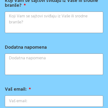
Koji Vam se sajtovi sviđaju iz Vaše ili srodne
branše?
Dodatna napomena
Vaš email: