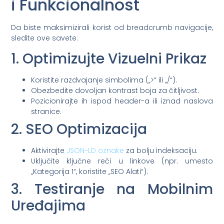
i Funkcionalnost
Da biste maksimizirali korist od breadcrumb navigacije,
sledite ove savete:
1. Optimizujte Vizuelni Prikaz
Koristite razdvajanje simbolima („>“ ili „/“).
Obezbedite dovoljan kontrast boja za čitljivost.
Pozicionirajte ih ispod header-a ili iznad naslova
stranice.
2. SEO Optimizacija
Aktivirajte
JSON-LD oznake
za bolju indeksaciju.
Uključite ključne reči u linkove (npr. umesto
„Kategorija 1“, koristite „SEO Alati“).
3. Testiranje na Mobilnim
Uređajima