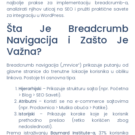
najbolje prakse za implementaciju breadcrumb-a,
analizirati njihov uticaj na SEO i pružiti praktične savete
za integraciju u WordPress.
Šta Je Breadcrumb
Navigacija i Zašto Je
Važna?
Breadcrumb navigacija („mrvice“) prikazuje putanju od
glavne stranice do trenutne lokacije korisnika u obliku
linkova. Postoje tri osnovna tipa:
Hijerarhijski
– Prikazuje strukturu sajta (npr. Početna
> Blog > SEO Saveti).
Atributni
– Koristi se na e-commerce sajtovima
(npr. Prodavnica > Muška obuća > Patike).
Istorijski
– Prikazuje korake koje je korisnik
prethodno prešao (retko korišćen zbog
nedoslednosti).
Prema istraživanju
Baymard Institute-a
, 37% korisnika