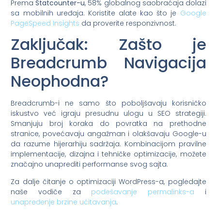
Prema
Statcounter-u
, 58% globalnog saobraćaja dolazi
sa mobilnih uređaja. Koristite alate kao što je
Google
PageSpeed Insights
da proverite responzivnost.
Zaključak: Zašto je
Breadcrumb Navigacija
Neophodna?
Breadcrumb-i ne samo što poboljšavaju korisničko
iskustvo već igraju presudnu ulogu u SEO strategiji.
Smanjuju broj koraka do povratka na prethodne
stranice, povećavaju angažman i olakšavaju Google-u
da razume hijerarhiju sadržaja. Kombinacijom pravilne
implementacije, dizajna i tehničke optimizacije, možete
značajno unaprediti performanse svog sajta.
Za dalje čitanje o optimizaciji WordPress-a, pogledajte
naše vodiče za
podešavanje permalinks-a
i
unapređenje brzine učitavanja
.