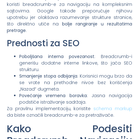
koristi breadcrumb-e za navigaciju na kompleksnim
sajtovima. Google takođe preporučuje njihovu
upotrebu jer olakšava razumevanje strukture stranice,
što direktno utiče na
bolje rangiranje u rezultatima
pretrage
.
Prednosti za SEO
Poboljšana interna povezanost
: Breadcrumb-i
generišu dodatne interne linkove, što jača SEO
strukturu.
Smanjenje stopa odbijanja
: Korisnici mogu brzo da
se vrate na prethodne nivoe bez korišćenja
„Nazad“ dugmeta.
Povećanje vremena boravka
: Jasna navigacija
podstiče istraživanje sadržaja.
Za pravilnu implementaciju, koristite
schema markup
da biste označili breadcrumb-e za pretraživače.
Kako Podesiti