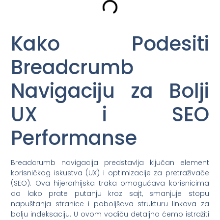
Kako Podesiti
Breadcrumb
Navigaciju za Bolji
UX i SEO
Performanse
Breadcrumb navigacija predstavlja ključan element
korisničkog iskustva (UX) i optimizacije za pretraživače
(SEO). Ova hijerarhijska traka omogućava korisnicima
da lako prate putanju kroz sajt, smanjuje stopu
napuštanja stranice i poboljšava strukturu linkova za
bolju indeksaciju. U ovom vodiču detaljno ćemo istražiti