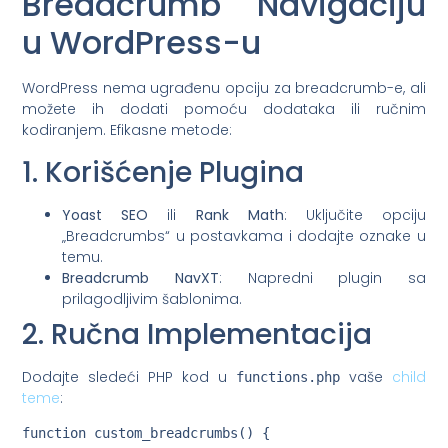
Breadcrumb Navigaciju
u WordPress-u
WordPress nema ugrađenu opciju za breadcrumb-e, ali
možete ih dodati pomoću dodataka ili ručnim
kodiranjem. Efikasne metode:
1. Korišćenje Plugina
Yoast SEO
ili
Rank Math
: Uključite opciju
„Breadcrumbs“ u postavkama i dodajte oznake u
temu.
Breadcrumb NavXT
: Napredni plugin sa
prilagodljivim šablonima.
2. Ručna Implementacija
Dodajte sledeći PHP kod u
vaše
child
functions.php
teme
:
function custom_breadcrumbs() {
