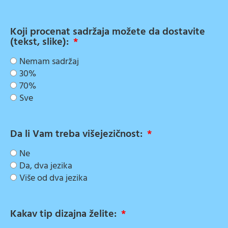
Koji procenat sadržaja možete da dostavite
(tekst, slike):
Nemam sadržaj
30%
70%
Sve
Da li Vam treba višejezičnost:
Ne
Da, dva jezika
Više od dva jezika
Kakav tip dizajna želite: