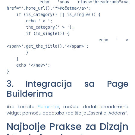
    echo '<nav class="breadcrumb"><a 
href="'.home_url().'">Početna</a>';

    if (is_category() || is_single()) {

        echo ' > ';

        the_category(' > ');

        if (is_single()) {

            echo ' > 
<span>'.get_the_title().'</span>';

        }

    }

    echo '</nav>';

3. Integracija sa Page
Builderima
Ako koristite
Elementor
, možete dodati breadcrumb
widget pomoću dodataka kao što je „Essential Addons“.
Najbolje Prakse za Dizajn