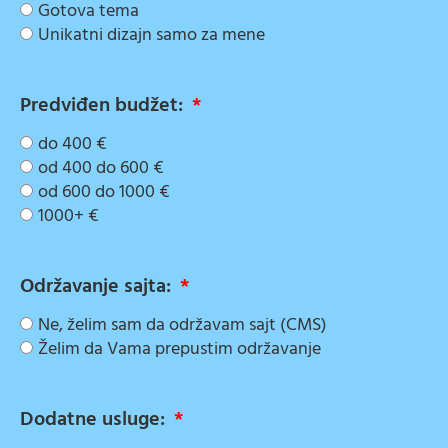
Gotova tema
Unikatni dizajn samo za mene
Predviđen budžet:
do 400 €
od 400 do 600 €
od 600 do 1000 €
1000+ €
Održavanje sajta:
Ne, želim sam da održavam sajt (CMS)
Želim da Vama prepustim održavanje
Dodatne usluge: