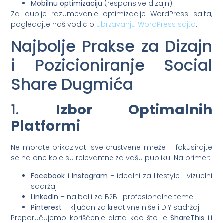
Mobilnu optimizaciju
(responsive dizajn)
Za dublje razumevanje optimizacije WordPress sajta,
pogledajte naš vodič o
ubrzavanju WordPress sajta
.
Najbolje Prakse za Dizajn
i Pozicioniranje Social
Share Dugmića
1.
Izbor Optimalnih
Platformi
Ne morate prikazivati sve društvene mreže – fokusirajte
se na one koje su relevantne za vašu publiku. Na primer:
Facebook i Instagram
– idealni za lifestyle i vizuelni
sadržaj
LinkedIn
– najbolji za B2B i profesionalne teme
Pinterest
– ključan za kreativne niše i DIY sadržaj
Preporučujemo korišćenje alata kao što je
ShareThis
ili