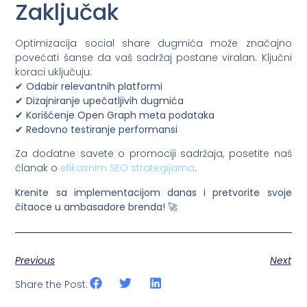
Zaključak
Optimizacija social share dugmića može značajno
povećati šanse da vaš sadržaj postane viralan. Ključni
koraci uključuju:
✔
Odabir relevantnih platformi
✔
Dizajniranje upečatljivih dugmića
✔
Korišćenje Open Graph meta podataka
✔
Redovno testiranje performansi
Za dodatne savete o promociji sadržaja, posetite naš
članak o
efikasnim SEO strategijama
.
Krenite sa implementacijom danas i pretvorite svoje
čitaoce u ambasadore brenda!
🚀
Previous
Next
Share the Post: