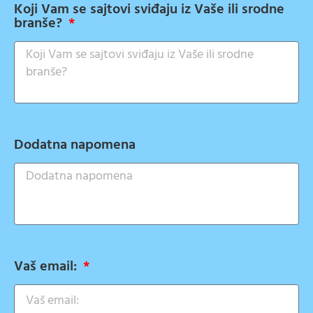
Koji Vam se sajtovi sviđaju iz Vaše ili srodne
branše?
Dodatna napomena
Vaš email: