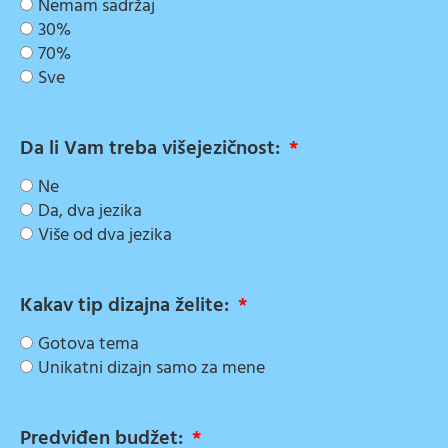
Nemam sadržaj
30%
70%
Sve
Da li Vam treba višejezičnost:
Ne
Da, dva jezika
Više od dva jezika
Kakav tip dizajna želite:
Gotova tema
Unikatni dizajn samo za mene
Predviđen budžet: