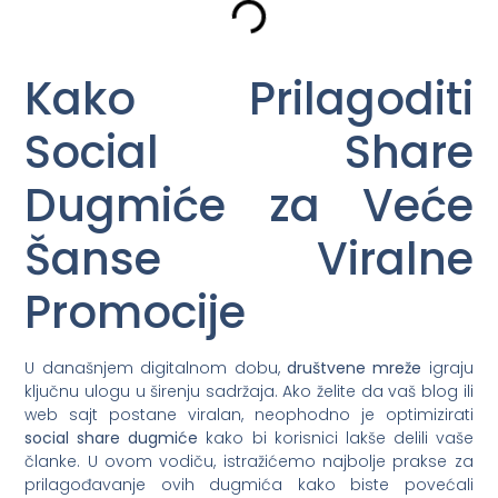
Kako Prilagoditi
Social Share
Dugmiće za Veće
Šanse Viralne
Promocije
U današnjem digitalnom dobu,
društvene mreže
igraju
ključnu ulogu u širenju sadržaja. Ako želite da vaš blog ili
web sajt postane viralan, neophodno je optimizirati
social share dugmiće
kako bi korisnici lakše delili vaše
članke. U ovom vodiču, istražićemo najbolje prakse za
prilagođavanje ovih dugmića kako biste povećali