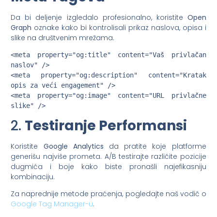
Da bi deljenje izgledalo profesionalno, koristite
Open
Graph
oznake kako bi kontrolisali prikaz naslova, opisa i
slike na društvenim mrežama.
<meta property="og:title" content="Vaš privlačan 
naslov" />  

<meta property="og:description" content="Kratak 
opis za veći engagement" />  

<meta property="og:image" content="URL privlačne 
2.
Testiranje Performansi
Koristite
Google Analytics
da pratite koje platforme
generišu najviše prometa. A/B testirajte različite pozicije
dugmića i boje kako biste pronašli najefikasniju
kombinaciju.
Za naprednije metode praćenja, pogledajte naš vodič o
Google Tag Manager-u
.