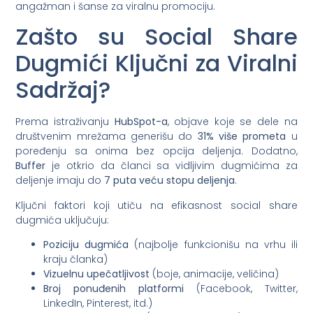
angažman i šanse za viralnu promociju.
Zašto su Social Share
Dugmići Ključni za Viralni
Sadržaj?
Prema istraživanju
HubSpot-a
, objave koje se dele na
društvenim mrežama generišu do
31% više prometa
u
poređenju sa onima bez opcija deljenja. Dodatno,
Buffer
je otkrio da članci sa vidljivim dugmićima za
deljenje imaju do
7 puta veću stopu deljenja
.
Ključni faktori koji utiču na efikasnost social share
dugmića uključuju:
Poziciju dugmića
(najbolje funkcionišu na vrhu ili
kraju članka)
Vizuelnu upečatljivost
(boje, animacije, veličina)
Broj ponuđenih platformi
(Facebook, Twitter,
LinkedIn, Pinterest, itd.)