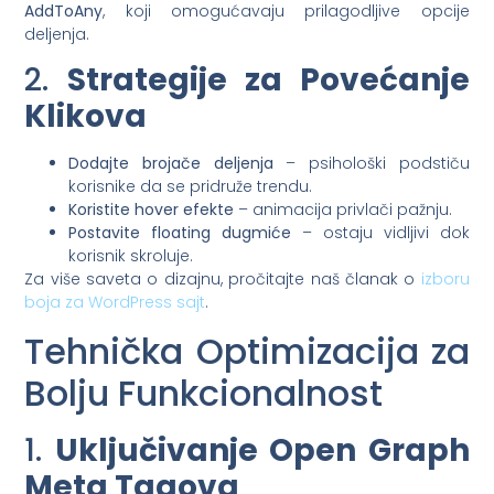
AddToAny
, koji omogućavaju prilagodljive opcije
deljenja.
2.
Strategije za Povećanje
Klikova
Dodajte brojače deljenja
– psihološki podstiču
korisnike da se pridruže trendu.
Koristite hover efekte
– animacija privlači pažnju.
Postavite floating dugmiće
– ostaju vidljivi dok
korisnik skroluje.
Za više saveta o dizajnu, pročitajte naš članak o
izboru
boja za WordPress sajt
.
Tehnička Optimizacija za
Bolju Funkcionalnost
1.
Uključivanje Open Graph
Meta Tagova