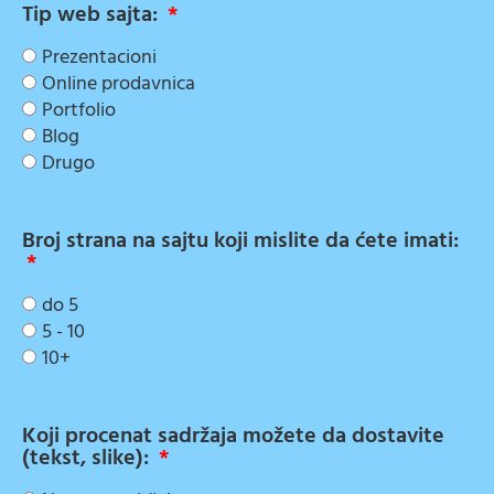
Tip web sajta:
Prezentacioni
Online prodavnica
Portfolio
Blog
Drugo
Broj strana na sajtu koji mislite da ćete imati:
do 5
5 - 10
10+
Koji procenat sadržaja možete da dostavite
(tekst, slike):