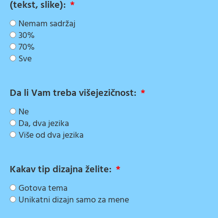
(tekst, slike):
Nemam sadržaj
30%
70%
Sve
Da li Vam treba višejezičnost:
Ne
Da, dva jezika
Više od dva jezika
Kakav tip dizajna želite:
Gotova tema
Unikatni dizajn samo za mene