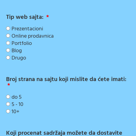
Tip web sajta:
Prezentacioni
Online prodavnica
Portfolio
Blog
Drugo
Broj strana na sajtu koji mislite da ćete imati:
do 5
5 - 10
10+
Koji procenat sadržaja možete da dostavite