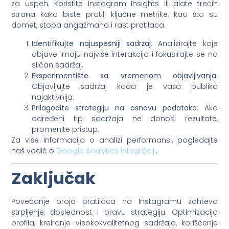
za uspeh. Koristite Instagram Insights ili alate trećih
strana kako biste pratili ključne metrike, kao što su
domet, stopa angažmana i rast pratilaca.
Identifikujte najuspešniji sadržaj
: Analizirajte koje
objave imaju najviše interakcija i fokusirajte se na
sličan sadržaj.
Eksperimentište sa vremenom objavljivanja
:
Objavljujte sadržaj kada je vaša publika
najaktivnija.
Prilagodite strategiju na osnovu podataka
: Ako
određeni tip sadržaja ne donosi rezultate,
promenite pristup.
Za više informacija o analizi performansi, pogledajte
naš vodič o
Google Analytics integraciji
.
Zaključak
Povećanje broja pratilaca na Instagramu zahteva
strpljenje, doslednost i pravu strategiju. Optimizacija
profila, kreiranje visokokvalitetnog sadržaja, korišćenje