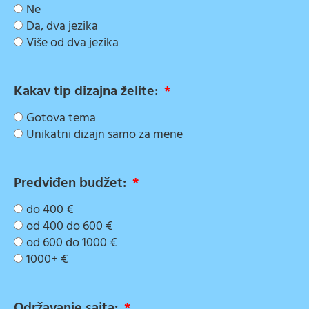
Ne
Da, dva jezika
Više od dva jezika
Kakav tip dizajna želite:
Gotova tema
Unikatni dizajn samo za mene
Predviđen budžet:
do 400 €
od 400 do 600 €
od 600 do 1000 €
1000+ €
Održavanje sajta: