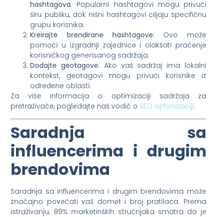
hashtagova
: Popularni hashtagovi mogu privući
širu publiku, dok nišni hashtagovi ciljaju specifičnu
grupu korisnika.
Kreirajte brendirane hashtagove
: Ovo može
pomoći u izgradnji zajednice i olakšati praćenje
korisničkog generisanog sadržaja.
Dodajte geotagove
: Ako vaš sadržaj ima lokalni
kontekst, geotagovi mogu privući korisnike iz
određene oblasti.
Za više informacija o optimizaciji sadržaja za
pretraživače, pogledajte naš vodič o
SEO optimizaciji
.
Saradnja sa
influencerima i drugim
brendovima
Saradnja sa influencerima i drugim brendovima može
značajno povećati vaš domet i broj pratilaca. Prema
istraživanju, 89% marketinških stručnjaka smatra da je