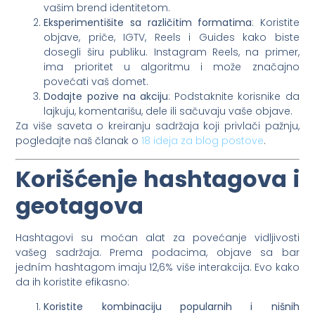
vašim brend identitetom.
Eksperimentišite sa različitim formatima
: Koristite
objave, priče, IGTV, Reels i Guides kako biste
dosegli širu publiku. Instagram Reels, na primer,
ima prioritet u algoritmu i može značajno
povećati vaš domet.
Dodajte pozive na akciju
: Podstaknite korisnike da
lajkuju, komentarišu, dele ili sačuvaju vaše objave.
Za više saveta o kreiranju sadržaja koji privlači pažnju,
pogledajte naš članak o
18 ideja za blog postove
.
Korišćenje hashtagova i
geotagova
Hashtagovi su moćan alat za povećanje vidljivosti
vašeg sadržaja. Prema podacima, objave sa bar
jedním hashtagom imaju 12,6% više interakcija. Evo kako
da ih koristite efikasno:
Koristite kombinaciju popularnih i nišnih