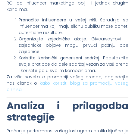
ROI od influencer marketinga bolji ili jednak drugim
kanalima.
Pronađite influencere u vašoj niši
: Saradnja sa
influencerima koji imaju sličnu publiku može doneti
autentične rezultate.
Organizujte zajedničke akcije
: Giveaway-ovi ili
zajedničke objave mogu privući pažnju obe
zajednice.
Koristite korisnički generisani sadržaj
: Podstaknite
svoje pratioce da dele sadržaj vezan za vaš brend
i koristite ga u svojim kampanjama.
Za više saveta o promociji vašeg brenda, pogledajte
naš članak o
kako koristiti blog za promociju vašeg
biznisa
.
Analiza i prilagodba
strategije
Praćenje performansi vašeg Instagram profila ključno je