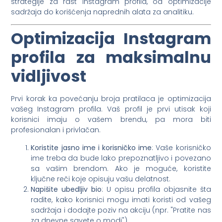
strategije za rast Instagram profila, od optimizacije
sadržaja do korišćenja naprednih alata za analitiku.
Optimizacija Instagram
profila za maksimalnu
vidljivost
Prvi korak ka povećanju broja pratilaca je optimizacija
vašeg Instagram profila. Vaš profil je prvi utisak koji
korisnici imaju o vašem brendu, pa mora biti
profesionalan i privlačan.
Koristite jasno ime i korisničko ime
: Vaše korisničko
ime treba da bude lako prepoznatljivo i povezano
sa vašim brendom. Ako je moguće, koristite
ključne reči koje opisuju vašu delatnost.
Napišite ubedljiv bio
: U opisu profila objasnite šta
radite, kako korisnici mogu imati koristi od vašeg
sadržaja i dodajte poziv na akciju (npr. "Pratite nas
za dnevne savete o modi").