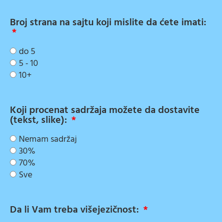
Broj strana na sajtu koji mislite da ćete imati:
do 5
5 - 10
10+
Koji procenat sadržaja možete da dostavite
(tekst, slike):
Nemam sadržaj
30%
70%
Sve
Da li Vam treba višejezičnost: