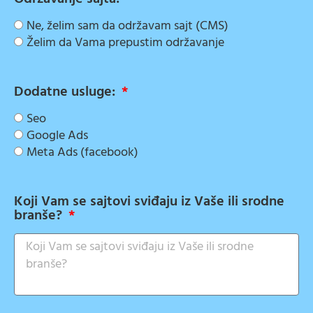
Ne, želim sam da održavam sajt (CMS)
Želim da Vama prepustim održavanje
Dodatne usluge:
Seo
Google Ads
Meta Ads (facebook)
Koji Vam se sajtovi sviđaju iz Vaše ili srodne
branše?