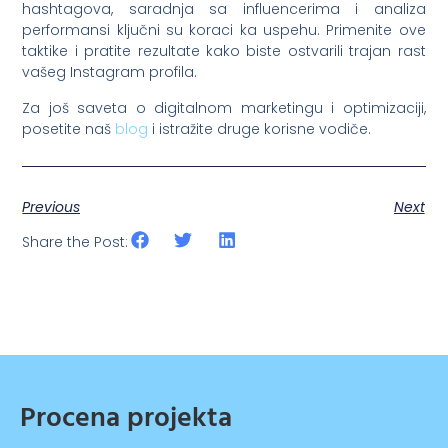
hashtagova, saradnja sa influencerima i analiza
performansi ključni su koraci ka uspehu. Primenite ove
taktike i pratite rezultate kako biste ostvarili trajan rast
vašeg Instagram profila.
Za još saveta o digitalnom marketingu i optimizaciji,
posetite naš
blog
i istražite druge korisne vodiče.
Previous
Next
Share the Post:
Procena projekta