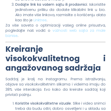
Dodajte link ka vašem sajtu ili prodavnici
: Iskoristite
jedinstvenu priliku da dodate klikabilni link u bio.
Ako imate više linkova, razmislite o korišćenju alata
kao što je
Linktree
.
Za više saveta o optimizaciji vašeg online prisustva,
pogledajte naš vodič o
važnosti web sajta za male
biznise
.
Kreiranje
visokokvalitetnog i
angažovanog sadržaja
Sadržaj je kralj na Instagramu. Prema istraživanju,
objave sa visokokvalitetnim slikama i videima imaju do
38% više interakcija. Evo kako da kreirate sadržaj koji
privlači pažnju:
Koristite visokokvalitetne vizuale
: Slike i video snimci
treba da budu oštri, dobro osvetljeni i u skladu sa