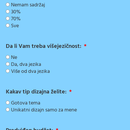
Nemam sadržaj
30%
70%
Sve
Da li Vam treba višejezičnost:
Ne
Da, dva jezika
Više od dva jezika
Kakav tip dizajna želite:
Gotova tema
Unikatni dizajn samo za mene