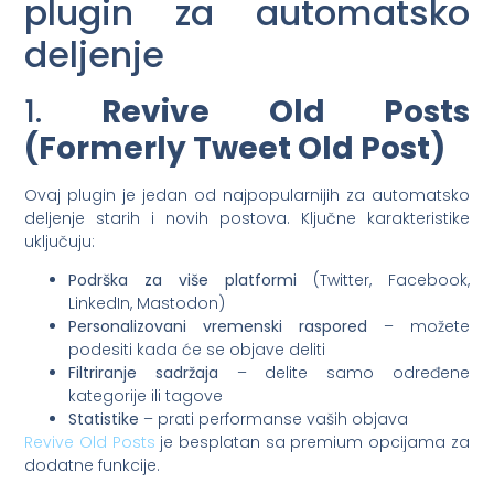
plugin za automatsko
deljenje
1.
Revive Old Posts
(Formerly Tweet Old Post)
Ovaj plugin je jedan od najpopularnijih za automatsko
deljenje starih i novih postova. Ključne karakteristike
uključuju:
Podrška za više platformi
(Twitter, Facebook,
LinkedIn, Mastodon)
Personalizovani vremenski raspored
– možete
podesiti kada će se objave deliti
Filtriranje sadržaja
– delite samo određene
kategorije ili tagove
Statistike
– prati performanse vaših objava
Revive Old Posts
je besplatan sa premium opcijama za
dodatne funkcije.