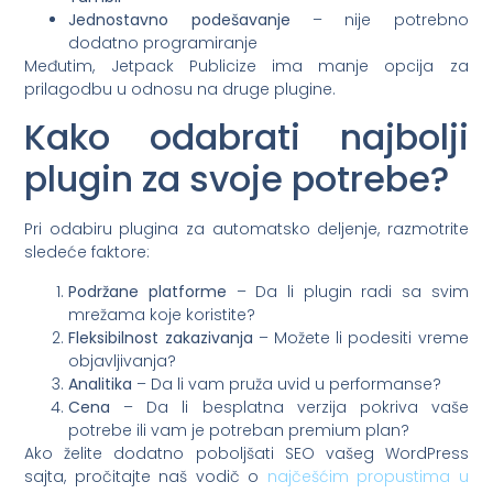
Jednostavno podešavanje
– nije potrebno
dodatno programiranje
Međutim, Jetpack Publicize ima manje opcija za
prilagodbu u odnosu na druge plugine.
Kako odabrati najbolji
plugin za svoje potrebe?
Pri odabiru plugina za automatsko deljenje, razmotrite
sledeće faktore:
Podržane platforme
– Da li plugin radi sa svim
mrežama koje koristite?
Fleksibilnost zakazivanja
– Možete li podesiti vreme
objavljivanja?
Analitika
– Da li vam pruža uvid u performanse?
Cena
– Da li besplatna verzija pokriva vaše
potrebe ili vam je potreban premium plan?
Ako želite dodatno poboljšati SEO vašeg WordPress
sajta, pročitajte naš vodič o
najčešćim propustima u