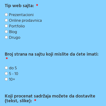
Tip web sajta:
Prezentacioni
Online prodavnica
Portfolio
Blog
Drugo
Broj strana na sajtu koji mislite da ćete imati:
do 5
5 - 10
10+
Koji procenat sadržaja možete da dostavite
(tekst, slike):