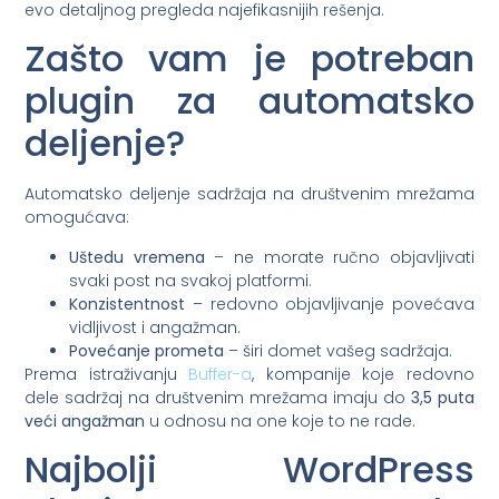
evo detaljnog pregleda najefikasnijih rešenja.
Zašto vam je potreban
plugin za automatsko
deljenje?
Automatsko deljenje sadržaja na društvenim mrežama
omogućava:
Uštedu vremena
– ne morate ručno objavljivati
svaki post na svakoj platformi.
Konzistentnost
– redovno objavljivanje povećava
vidljivost i angažman.
Povećanje prometa
– širi domet vašeg sadržaja.
Prema istraživanju
Buffer-a
, kompanije koje redovno
dele sadržaj na društvenim mrežama imaju do
3,5 puta
veći angažman
u odnosu na one koje to ne rade.
Najbolji WordPress