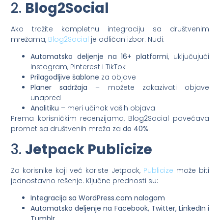
2.
Blog2Social
Ako tražite kompletnu integraciju sa društvenim
mrežama,
Blog2Social
je odličan izbor. Nudi:
Automatsko deljenje na 16+ platformi
, uključujući
Instagram, Pinterest i TikTok
Prilagodljive šablone
za objave
Planer sadržaja
– možete zakazivati objave
unapred
Analitiku
– meri učinak vaših objava
Prema korisničkim recenzijama, Blog2Social povećava
promet sa društvenih mreža za
do 40%
.
3.
Jetpack Publicize
Za korisnike koji već koriste Jetpack,
Publicize
može biti
jednostavno rešenje. Ključne prednosti su:
Integracija sa WordPress.com nalogom
Automatsko deljenje na Facebook, Twitter, LinkedIn i
Tumblr