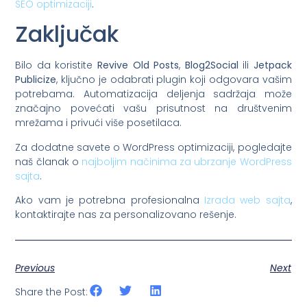
SEO optimizaciji
.
Zaključak
Bilo da koristite
Revive Old Posts
,
Blog2Social
ili
Jetpack
Publicize
, ključno je odabrati plugin koji odgovara vašim
potrebama. Automatizacija deljenja sadržaja može
značajno povećati vašu prisutnost na društvenim
mrežama i privući više posetilaca.
Za dodatne savete o WordPress optimizaciji, pogledajte
naš članak o
najboljim načinima za ubrzanje WordPress
sajta
.
Ako vam je potrebna profesionalna
Izrada web sajta
,
kontaktirajte nas za personalizovano rešenje.
Previous
Next
Share the Post: