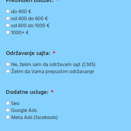
Predviđen budžet:
do 400 €
od 400 do 600 €
od 600 do 1000 €
1000+ €
Održavanje sajta:
Ne, želim sam da održavam sajt (CMS)
Želim da Vama prepustim održavanje
Dodatne usluge:
Seo
Google Ads
Meta Ads (facebook)