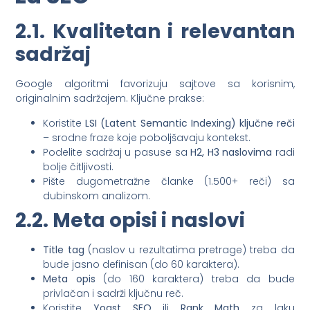
2.1. Kvalitetan i relevantan
sadržaj
Google algoritmi favorizuju sajtove sa korisnim,
originalnim sadržajem. Ključne prakse:
Koristite
LSI (Latent Semantic Indexing) ključne reči
– srodne fraze koje poboljšavaju kontekst.
Podelite sadržaj u pasuse sa
H2, H3 naslovima
radi
bolje čitljivosti.
Pište dugometražne članke (1.500+ reči) sa
dubinskom analizom.
2.2. Meta opisi i naslovi
Title tag
(naslov u rezultatima pretrage) treba da
bude jasno definisan (do 60 karaktera).
Meta opis
(do 160 karaktera) treba da bude
privlačan i sadrži ključnu reč.
Koristite
Yoast SEO
ili
Rank Math
za laku