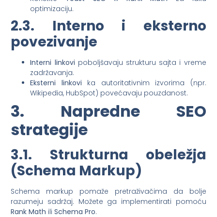
optimizaciju.
2.3. Interno i eksterno
povezivanje
Interni linkovi
poboljšavaju strukturu sajta i vreme
zadržavanja.
Eksterni linkovi
ka autoritativnim izvorima (npr.
Wikipedia, HubSpot) povećavaju pouzdanost.
3. Napredne SEO
strategije
3.1. Strukturna obeležja
(Schema Markup)
Schema markup pomaže pretraživačima da bolje
razumeju sadržaj. Možete ga implementirati pomoću
Rank Math
ili
Schema Pro
.