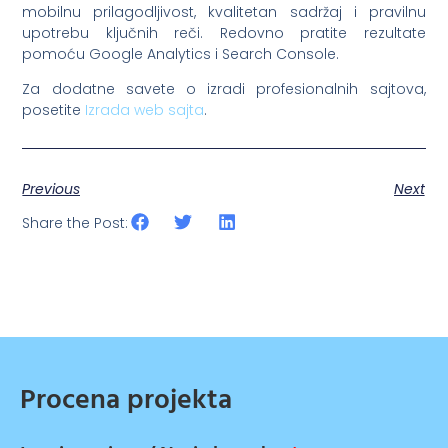
mobilnu prilagodljivost, kvalitetan sadržaj i pravilnu
upotrebu ključnih reči. Redovno pratite rezultate
pomoću Google Analytics i Search Console.
Za dodatne savete o izradi profesionalnih sajtova,
posetite
Izrada web sajta
.
Previous
Next
Share the Post:
Procena projekta