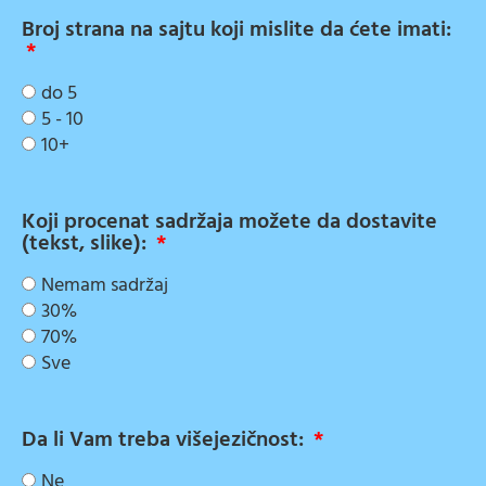
Broj strana na sajtu koji mislite da ćete imati:
do 5
5 - 10
10+
Koji procenat sadržaja možete da dostavite
(tekst, slike):
Nemam sadržaj
30%
70%
Sve
Da li Vam treba višejezičnost:
Ne