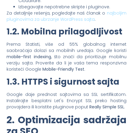
Cloudflare.
Izbegavajte nepotrebne skripte i pluginove.
Za detaljnije rešenja, pogledajte naš članak o
najboljim
pluginovima za ubrzanje WordPress sajta
.
1.2. Mobilna prilagodljivost
Prema Statisti, više od 55% globalnog internet
saobraćaja dolazi sa mobilnih uređaja. Google koristi
mobile-first indexing
, što znači da prioritizuje mobilnu
verziju sajta. Proverite da li je vaša tema responzivna
koristeći Google
Mobile-Friendly Test
.
1.3. HTTPS i sigurnost sajta
Google daje prednost sajtovima sa SSL sertifikatom.
Instalirajte besplatni Let's Encrypt SSL preko hosting
provajdera ili koristite pluginove poput
Really Simple SSL
.
2. Optimizacija sadržaja
za SEO