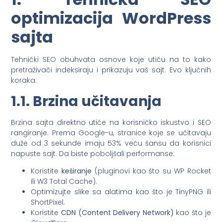
optimizacija WordPress
sajta
Tehnički SEO obuhvata osnove koje utiču na to kako
pretraživači indeksiraju i prikazuju vaš sajt. Evo ključnih
koraka:
1.1. Brzina učitavanja
Brzina sajta direktno utiče na korisničko iskustvo i SEO
rangiranje. Prema Google-u, stranice koje se učitavaju
duže od 3 sekunde imaju 53% veću šansu da korisnici
napuste sajt. Da biste poboljšali performanse:
Koristite
keširanje
(pluginovi kao što su WP Rocket
ili W3 Total Cache).
Optimizujte slike sa alatima kao što je TinyPNG ili
ShortPixel.
Koristite
CDN (Content Delivery Network)
kao što je