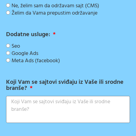
Ne, želim sam da održavam sajt (CMS)
Želim da Vama prepustim održavanje
Dodatne usluge:
Seo
Google Ads
Meta Ads (facebook)
Koji Vam se sajtovi sviđaju iz Vaše ili srodne
branše?