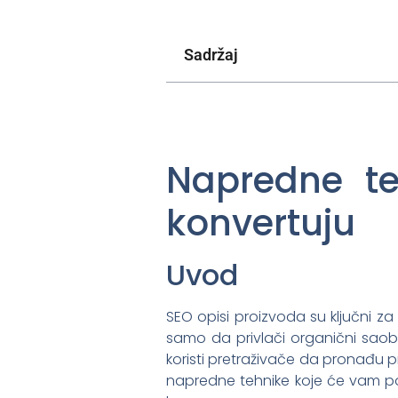
Sadržaj
Napredne te
konvertuju
Uvod
SEO opisi proizvoda su ključni za
samo da privlači organični saob
koristi pretraživače da pronađu 
napredne tehnike koje će vam pom