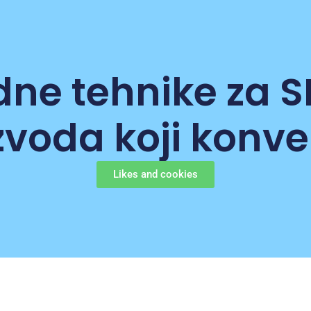
ne tehnike za S
zvoda koji konve
Likes and cookies