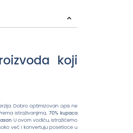
oizvoda koji
verzija. Dobro optimizovan opis ne
Prema istraživanjima,
70% kupaca
 jasan
. U ovom vodiču, istražićemo
soko već i konvertuju posetioce u