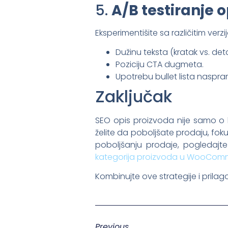
5.
A/B testiranje 
Eksperimentišite sa različitim verzi
Dužinu teksta (kratak vs. deta
Poziciju CTA dugmeta.
Upotrebu bullet lista naspr
Zaključak
SEO opis proizvoda nije samo o kl
želite da poboljšate prodaju, foku
poboljšanju prodaje, pogledajt
kategorija proizvoda u WooCom
Kombinujte ove strategije i prilag
Previous