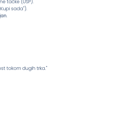
jne tačke (USP).
"Kupi sada").
jan
.
st tokom dugih trka."