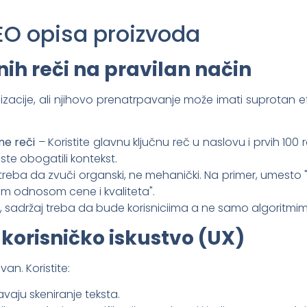
EO opisa proizvoda
nih reči na pravilan način
zacije, ali njihovo prenatrpavanje može imati suprotan e
ne reči
– Koristite glavnu ključnu reč u naslovu i prvih 100 
iste obogatili kontekst.
reba da zvuči organski, ne mehanički. Na primer, umesto "Je
kim odnosom cene i kvaliteta".
, sadržaj treba da bude korisniciima a ne samo algoritmi
 korisničko iskustvo (UX)
van. Koristite:
vaju skeniranje teksta.