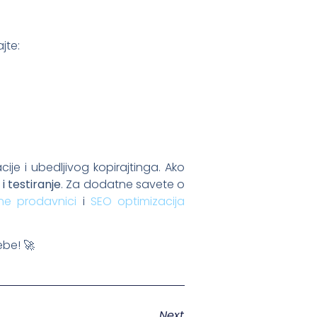
jte:
ije i ubedljivog kopirajtinga. Ako
i testiranje
. Za dodatne savete o
ne prodavnici
i
SEO optimizacija
ebe! 🚀
Next