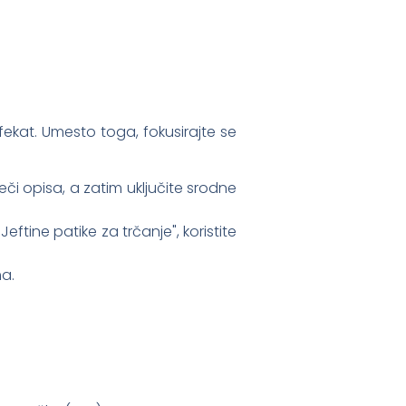
fekat. Umesto toga, fokusirajte se
reči opisa, a zatim uključite srodne
ftine patike za trčanje", koristite
ma.