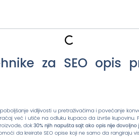
hnike za SEO opis pr
 poboljšanje vidljivosti u pretraživačima i povećanje kon
raćaj već i utiče na odluku kupaca da izvrše kupovinu. 
proizvode, dok
30% njih napušta sajt ako opis nije dovoljno
oći da kreirate SEO opise koji ne samo da rangiraju vi