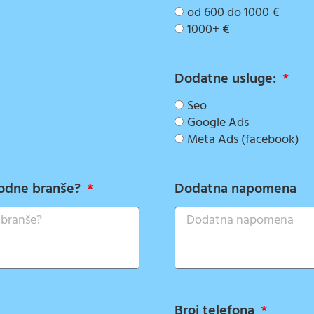
od 600 do 1000 €
1000+ €
Dodatne usluge:
Seo
Google Ads
Meta Ads (facebook)
srodne branše?
Dodatna napomena
Broj telefona