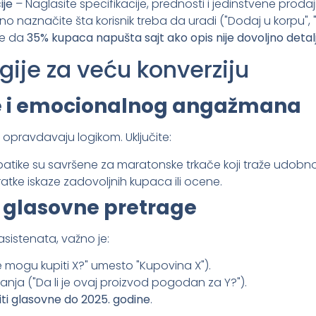
ije
– Naglasite specifikacije, prednosti i jedinstvene proda
o naznačite šta korisnik treba da uradi ("Dodaj u korpu", 
e da
35% kupaca napušta sajt ako opis nije dovoljno detal
ije za veću konverziju
če i emocionalnog angažmana
 opravdavaju logikom. Uključite:
atike su savršene za maratonske trkače koji traže udobno
kratke iskaze zadovoljnih kupaca ili ocene.
a glasovne pretrage
sistenata, važno je:
Gde mogu kupiti X?" umesto "Kupovina X").
nja ("Da li je ovaj proizvod pogodan za Y?").
ti glasovne do 2025. godine
.