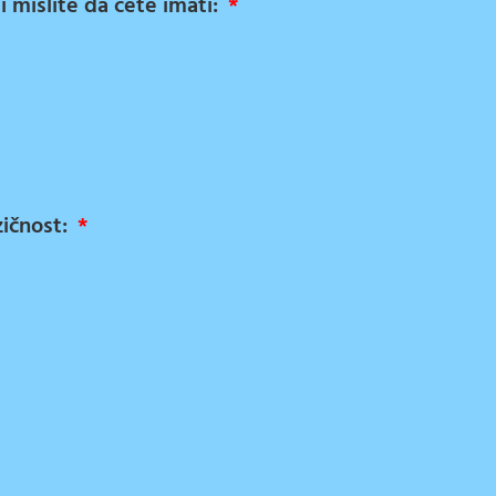
ji mislite da ćete imati:
zičnost: