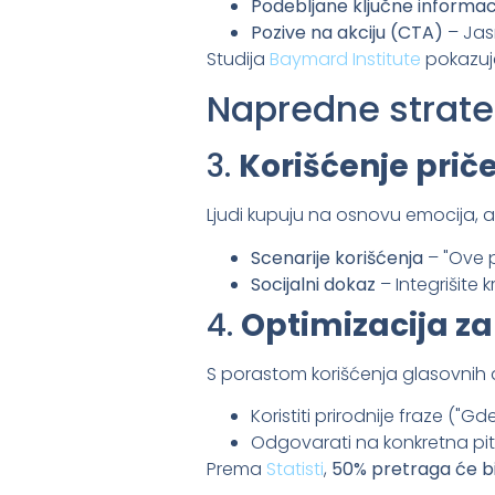
Podebljane ključne informac
Pozive na akciju (CTA)
– Jasn
Studija
Baymard Institute
pokazuj
Napredne strateg
3.
Korišćenje pri
Ljudi kupuju na osnovu emocija, a
Scenarije korišćenja
– "Ove p
Socijalni dokaz
– Integrišite 
4.
Optimizacija z
S porastom korišćenja glasovnih a
Koristiti prirodnije fraze ("
Odgovarati na konkretna pita
Prema
Statisti
,
50% pretraga će bi