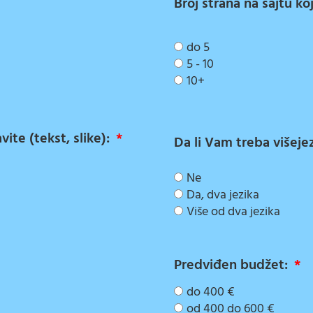
Broj strana na sajtu ko
do 5
5 - 10
10+
ite (tekst, slike):
Da li Vam treba višeje
Ne
Da, dva jezika
Više od dva jezika
Predviđen budžet:
do 400 €
od 400 do 600 €