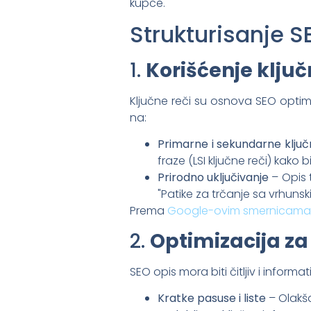
kupce.
Strukturisanje S
1.
Korišćenje ključ
Ključne reči su osnova SEO optimi
na:
Primarne i sekundarne ključ
fraze (LSI ključne reči) kako b
Prirodno uključivanje
– Opis t
"Patike za trčanje sa vrhuns
Prema
Google-ovim smernicama
2.
Optimizacija za
SEO opis mora biti čitljiv i informati
Kratke pasuse i liste
– Olakša