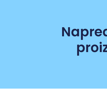
Napred
proi