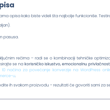
opisa
jama opisa kako biste videli šta najbolje funkcioniše. Testira
ljan).
am pasusa.
jučnim rečima – radi se o kombinaciji tehničke optimizac
sirajte se na
korisničko iskustvo, emocionalnu privlačnost 
e
10 načina za povećanje konverzije na WordPress onli
merce-u
.
odite ih svakom proizvodu – rezultati će govoriti sami za s