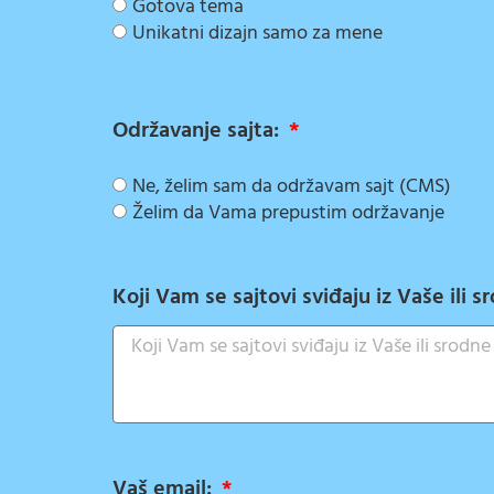
Gotova tema
Unikatni dizajn samo za mene
Održavanje sajta:
Ne, želim sam da održavam sajt (CMS)
Želim da Vama prepustim održavanje
Koji Vam se sajtovi sviđaju iz Vaše ili 
Vaš email: