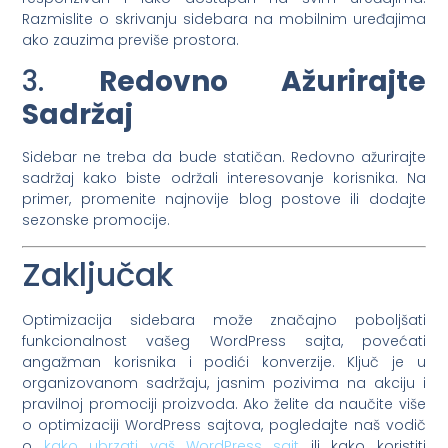
Razmislite o skrivanju sidebara na mobilnim uređajima
ako zauzima previše prostora.
3.
Redovno Ažurirajte
Sadržaj
Sidebar ne treba da bude statičan. Redovno ažurirajte
sadržaj kako biste održali interesovanje korisnika. Na
primer, promenite najnovije blog postove ili dodajte
sezonske promocije.
Zaključak
Optimizacija sidebara može značajno poboljšati
funkcionalnost vašeg WordPress sajta, povećati
angažman korisnika i podići konverzije. Ključ je u
organizovanom sadržaju, jasnim pozivima na akciju i
pravilnoj promociji proizvoda. Ako želite da naučite više
o optimizaciji WordPress sajtova, pogledajte naš vodič
o
kako ubrzati vaš WordPress sajt
ili kako koristiti