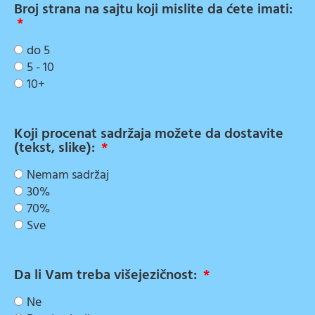
Broj strana na sajtu koji mislite da ćete imati:
do 5
5 - 10
10+
Koji procenat sadržaja možete da dostavite
(tekst, slike):
Nemam sadržaj
30%
70%
Sve
Da li Vam treba višejezičnost:
Ne