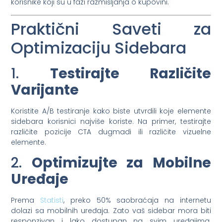
korisnike koji su u fazi razmišljanja o kupovini.
Praktični Saveti za
Optimizaciju Sidebara
1.
Testirajte Različite
Varijante
Koristite A/B testiranje kako biste utvrdili koje elemente
sidebara korisnici najviše koriste. Na primer, testirajte
različite pozicije CTA dugmadi ili različite vizuelne
elemente.
2.
Optimizujte za Mobilne
Uređaje
Prema
Statisti
, preko 50% saobraćaja na internetu
dolazi sa mobilnih uređaja. Zato vaš sidebar mora biti
responzivan i lako dostupan na svim uređajima.