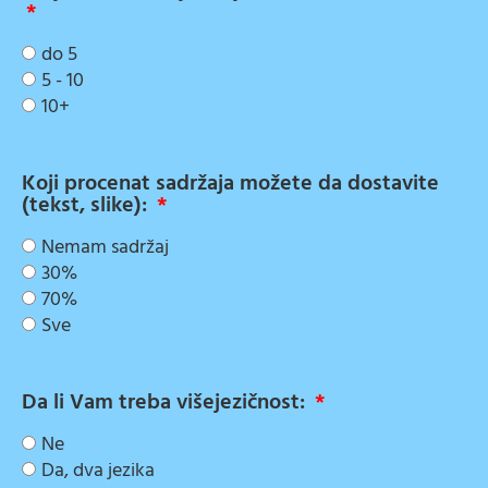
do 5
5 - 10
10+
Koji procenat sadržaja možete da dostavite
(tekst, slike):
Nemam sadržaj
30%
70%
Sve
Da li Vam treba višejezičnost:
Ne
Da, dva jezika