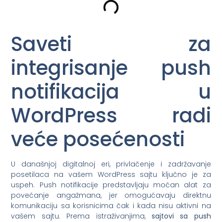
Saveti za
integrisanje push
notifikacija u
WordPress radi
veće posećenosti
U današnjoj digitalnoj eri, privlačenje i zadržavanje
posetilaca na vašem WordPress sajtu ključno je za
uspeh. Push notifikacije predstavljaju moćan alat za
povećanje angažmana, jer omogućavaju direktnu
komunikaciju sa korisnicima čak i kada nisu aktivni na
vašem sajtu. Prema istraživanjima,
sajtovi sa push