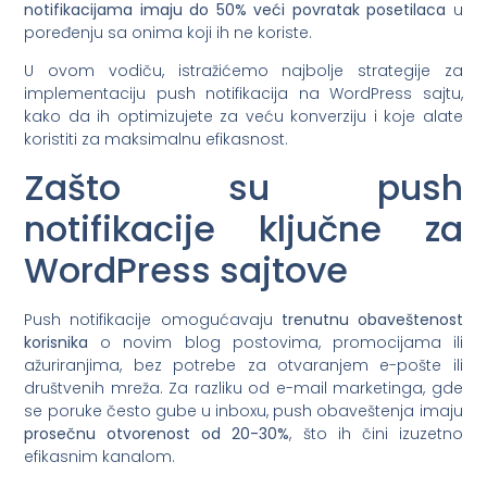
notifikacijama imaju do 50% veći povratak posetilaca
u
poređenju sa onima koji ih ne koriste.
U ovom vodiču, istražićemo najbolje strategije za
implementaciju push notifikacija na WordPress sajtu,
kako da ih optimizujete za veću konverziju i koje alate
koristiti za maksimalnu efikasnost.
Zašto su push
notifikacije ključne za
WordPress sajtove
Push notifikacije omogućavaju
trenutnu obaveštenost
korisnika
o novim blog postovima, promocijama ili
ažuriranjima, bez potrebe za otvaranjem e-pošte ili
društvenih mreža. Za razliku od e-mail marketinga, gde
se poruke često gube u inboxu, push obaveštenja imaju
prosečnu otvorenost od 20-30%
, što ih čini izuzetno
efikasnim kanalom.