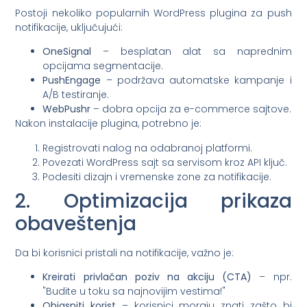
Postoji nekoliko popularnih WordPress plugina za push
notifikacije, uključujući:
OneSignal
– besplatan alat sa naprednim
opcijama segmentacije.
PushEngage
– podržava automatske kampanje i
A/B testiranje.
WebPushr
– dobra opcija za e-commerce sajtove.
Nakon instalacije plugina, potrebno je:
Registrovati nalog na odabranoj platformi.
Povezati WordPress sajt sa servisom kroz API ključ.
Podesiti dizajn i vremenske zone za notifikacije.
2. Optimizacija prikaza
obaveštenja
Da bi korisnici pristali na notifikacije, važno je:
Kreirati privlačan poziv na akciju (CTA)
– npr.
"Budite u toku sa najnovijim vestima!"
Objasniti korist
– korisnici moraju znati zašto bi