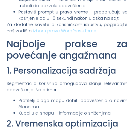
trebali da dozvole obaveštenja.
Postaviti prompt u pravo vreme
– preporučuje se
kašnjenje od 5-10 sekundi nakon ulaska na sajt.
Za dodatne savete o korisničkom iskustvu, pogledajte
naš vodič o
izboru prave WordPress teme
.
Najbolje prakse za
povećanje angažmana
1. Personalizacija sadržaja
Segmentacija korisnika omogućava slanje relevantnih
obaveštenja. Na primer:
Pratitelji bloga mogu dobiti obaveštenja o novim
člancima.
Kupci u e-shopu – informacije o sniženjima.
2. Vremenska optimizacija