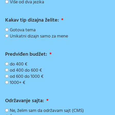
Više od dva jezika
Kakav tip dizajna želite:
Gotova tema
Unikatni dizajn samo za mene
Predviđen budžet:
do 400 €
od 400 do 600 €
od 600 do 1000 €
1000+ €
Održavanje sajta:
Ne, želim sam da održavam sajt (CMS)