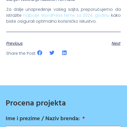
Za dalje unapređenje vašeg sajta, preporučujemo da
istražite
najbolje WordPress teme za 2024. godinu
kako
biste osigurali optimalno korisničko iskustvo.
Previous
Next
Share the Post:
Procena projekta
Ime i prezime / Naziv brenda: