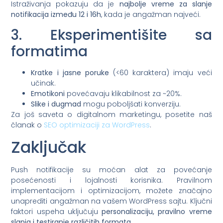
Istraživanja pokazuju da je
najbolje vreme za slanje
notifikacija između 12 i 16h
, kada je angažman najveći.
3. Eksperimentišite sa
formatima
Kratke i jasne poruke
(<60 karaktera) imaju veći
učinak.
Emotikoni
povećavaju klikabilnost za ~20%.
Slike i dugmad
mogu poboljšati konverziju.
Za još saveta o digitalnom marketingu, posetite naš
članak o
SEO optimizaciji za WordPress
.
Zaključak
Push notifikacije su moćan alat za povećanje
posećenosti i lojalnosti korisnika. Pravilnom
implementacijom i optimizacijom, možete značajno
unaprediti angažman na vašem WordPress sajtu. Ključni
faktori uspeha uključuju
personalizaciju, pravilno vreme
slanja i testiranje različitih formata
.