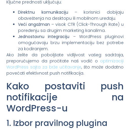
Ključne prednosti uključuju:
Direktnu komunikaciju
– korisnici dobijaju
obaveštenja na desktopu ili mobilnom uređaju.
Veći angažman
– visok CTR (Click-Through Rate) u
poređenju sa drugim marketing kanalima.
Jednostavnu integraciju
– WordPress pluginovi
omogućavaju brzu implementaciju bez potrebe
za kodiranjem.
Ako želite da poboljšate vidljivost vašeg sadržaja,
preporučujemo da pročitate naš vodič o
optimizaciji
WordPress sajta za brže učitavanje
, što može dodatno
povećati efektivnost push notifikacija.
Kako postaviti push
notifikacije na
WordPress-u
1. Izbor pravilnog plugina