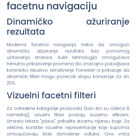
facetnu navigaciju
Dinamičko ažuriranje
rezultata
Moderna facetna navigacija treba da omogući
dinamičko ažuriranje rezultata bez ponovnog
učitavanja stranice. AJAX tehnologija omogućava
trenutno prikazivanje promena što značajno poboljšava
korisničko iskustvo. Istraživanje Forrester-a pokazuje da
dinamički filteri mogu povećati stopu konverzije za do
20%.
Vizuelni facetni filteri
Za određene kategorije proizvoda (kao što su odeća ili
nameštaj), vizuelni filteri postaju izuzetno efikasni.
Umesto teksta "plava", prikažite stvarnu nijansu boje. Za
veličine, koristite vizuelne reprezentacije koje kupcima
omogućavaju brže donošenje odluka. Ova vrsta