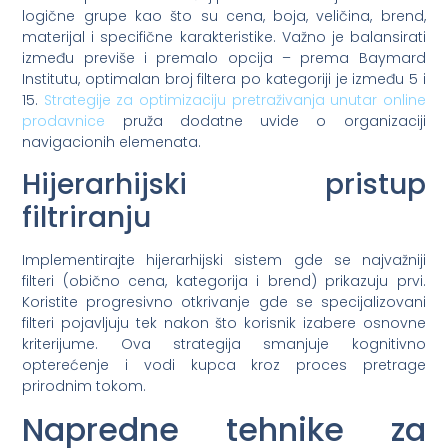
logične grupe kao što su cena, boja, veličina, brend,
materijal i specifične karakteristike. Važno je balansirati
između previše i premalo opcija – prema Baymard
Institutu, optimalan broj filtera po kategoriji je između 5 i
15.
Strategije za optimizaciju pretraživanja unutar online
prodavnice
pruža dodatne uvide o organizaciji
navigacionih elemenata.
Hijerarhijski pristup
filtriranju
Implementirajte hijerarhijski sistem gde se najvažniji
filteri (obično cena, kategorija i brend) prikazuju prvi.
Koristite progresivno otkrivanje gde se specijalizovani
filteri pojavljuju tek nakon što korisnik izabere osnovne
kriterijume. Ova strategija smanjuje kognitivno
opterećenje i vodi kupca kroz proces pretrage
prirodnim tokom.
Napredne tehnike za