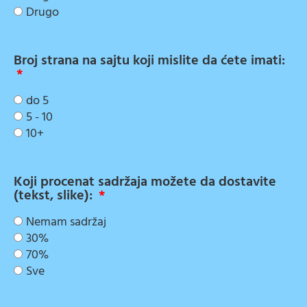
Drugo
Broj strana na sajtu koji mislite da ćete imati:
do 5
5 - 10
10+
Koji procenat sadržaja možete da dostavite
(tekst, slike):
Nemam sadržaj
30%
70%
Sve