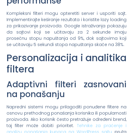
performanse
Kompleksni filteri mogu opteretiti server i usporiti sajt.
Implementirajte keširanje rezultata i koristite lazy loading
za prikazivanje proizvoda. Google istraživanja pokazuju
da sajtovi koji se učitavaju za 2 sekunde imaju
prosečnu stopu napuštanja od 9%, dok sajtovima koji
se učitavaju 5 sekundi stopa napuštanja skače na 38%.
Personalizacija i analitika
filtera
Adaptivni filteri zasnovani
na ponašanju
Napredni sistemi mogu prilagoditi ponuđene filtere na
osnovu prethodnog ponašanja korisnika ili popularnosti
proizvoda. Ako korisnik često pretražuje određeni brend,
taj filter može dobiti prioritet.
Tehnike za praćenje i
analizu ponašanja kupaca na WordPress sajtu
pruža