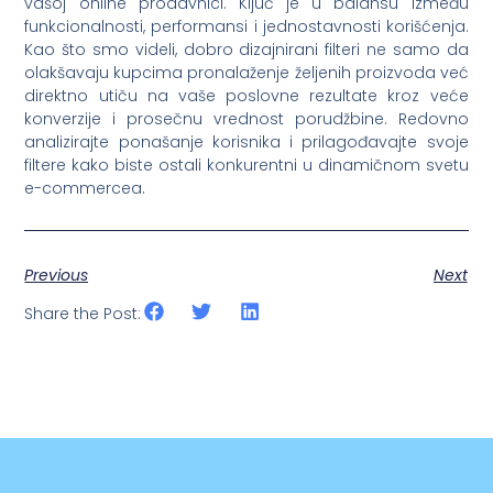
vašoj online prodavnici. Ključ je u balansu između
funkcionalnosti, performansi i jednostavnosti korišćenja.
Kao što smo videli, dobro dizajnirani filteri ne samo da
olakšavaju kupcima pronalaženje željenih proizvoda već
direktno utiču na vaše poslovne rezultate kroz veće
konverzije i prosečnu vrednost porudžbine. Redovno
analizirajte ponašanje korisnika i prilagođavajte svoje
filtere kako biste ostali konkurentni u dinamičnom svetu
e-commercea.
Previous
Next
Share the Post: