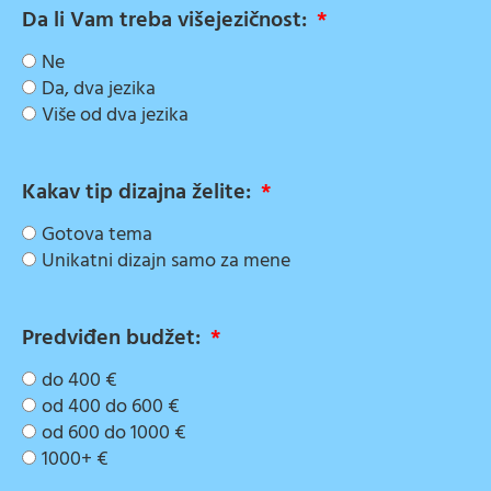
Da li Vam treba višejezičnost:
Ne
Da, dva jezika
Više od dva jezika
Kakav tip dizajna želite:
Gotova tema
Unikatni dizajn samo za mene
Predviđen budžet:
do 400 €
od 400 do 600 €
od 600 do 1000 €
1000+ €