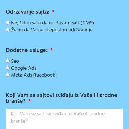
Održavanje sajta:
Ne, želim sam da održavam sajt (CMS)
Želim da Vama prepustim održavanje
Dodatne usluge:
Seo
Google Ads
Meta Ads (facebook)
Koji Vam se sajtovi sviđaju iz Vaše ili srodne
branše?