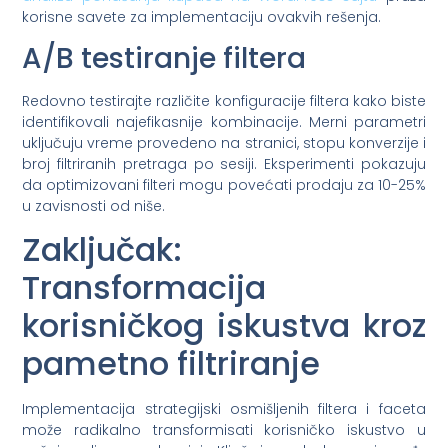
korisne savete za implementaciju ovakvih rešenja.
A/B testiranje filtera
Redovno testirajte različite konfiguracije filtera kako biste
identifikovali najefikasnije kombinacije. Merni parametri
uključuju vreme provedeno na stranici, stopu konverzije i
broj filtriranih pretraga po sesiji. Eksperimenti pokazuju
da optimizovani filteri mogu povećati prodaju za 10-25%
u zavisnosti od niše.
Zaključak:
Transformacija
korisničkog iskustva kroz
pametno filtriranje
Implementacija strategijski osmišljenih filtera i faceta
može radikalno transformisati korisničko iskustvo u