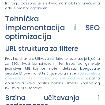
filtriranja posebno je efektivna na mobilnim uređajima
gde je prostor ograničen.
Tehnička
implementacija i SEO
optimizacija
URL struktura za filtere
Pravilna struktura URL-ova za filtrirane rezultate je ključna
za SEO. Svaki kombinovani filter treba da generuje
jedinstven URL koji se može indeksirati. Izbegavajte
sesijske ID-ove i koristite čitljive parametre.
SEO saveti za
optimizaciju filtera i faceta u online prodavnici
detaljno
objašnjava kako postići balans između korisničkog
iskustva i SEO zahteva.
Brzina učitavanja i