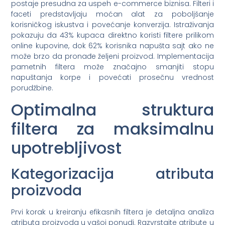
postaje presudna za uspeh e-commerce biznisa. Filteri i
faceti predstavljaju moćan alat za poboljšanje
korisničkog iskustva i povećanje konverzija. Istraživanja
pokazuju da 43% kupaca direktno koristi filtere prilikom
online kupovine, dok 62% korisnika napušta sajt ako ne
može brzo da pronađe željeni proizvod. Implementacija
pametnih filtera može značajno smanjiti stopu
napuštanja korpe i povećati prosečnu vrednost
porudžbine.
Optimalna struktura
filtera za maksimalnu
upotrebljivost
Kategorizacija atributa
proizvoda
Prvi korak u kreiranju efikasnih filtera je detaljna analiza
atributa proizvoda u vašoj ponudi. Razvrstajte atribute u