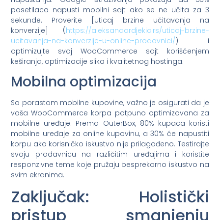
posetilaca napusti mobilni sajt ako se ne učita za 3
sekunde. Proverite [uticaj brzine učitavanja na
konverzije] (
https://aleksandardjekic.rs/uticaj-brzine-
ucitavanja-na-konverzije-u-online-prodavnici/
) i
optimizujte svoj WooCommerce sajt korišćenjem
keširanja, optimizacije slika i kvalitetnog hostinga.
Mobilna optimizacija
Sa porastom mobilne kupovine, važno je osigurati da je
vaša WooCommerce korpa potpuno optimizovana za
mobilne uređaje. Prema OuterBox, 80% kupaca koristi
mobilne uređaje za online kupovinu, a 30% će napustiti
korpu ako korisničko iskustvo nije prilagođeno. Testirajte
svoju prodavnicu na različitim uređajima i koristite
responzivne teme koje pružaju besprekorno iskustvo na
svim ekranima.
Zaključak: Holistički
pristup smanjenju