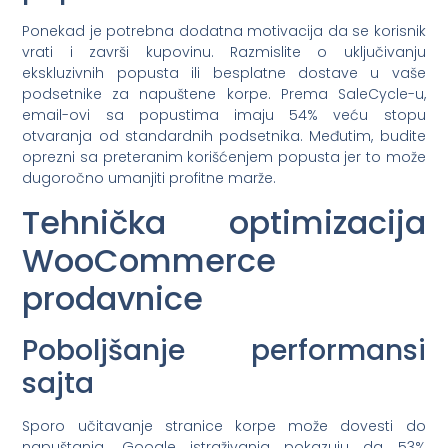
Ponekad je potrebna dodatna motivacija da se korisnik
vrati i završi kupovinu. Razmislite o uključivanju
ekskluzivnih popusta ili besplatne dostave u vaše
podsetnike za napuštene korpe. Prema SaleCycle-u,
email-ovi sa popustima imaju 54% veću stopu
otvaranja od standardnih podsetnika. Međutim, budite
oprezni sa preteranim korišćenjem popusta jer to može
dugoročno umanjiti profitne marže.
Tehnička optimizacija
WooCommerce
prodavnice
Poboljšanje performansi
sajta
Sporo učitavanje stranice korpe može dovesti do
napuštanja. Google istraživanja pokazuju da 53%