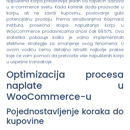
Napuštena korpa predstavlja jedan od najvećih izazova
u e-commerce svetu. Kada korisnik doda proizvode u
korpu, ali ne završi kupovinu, poslovanje gubi
potencijalnu prodaju. Prema istraživanjima Baymard
Instituta, prosečna stopa napuštanja korpi u
WooCommerce prodavnicama iznosi čak 69.57%. Ova
statistika pokazuje koliko je važno implementirati
efektivne strategije za smanjenje ovog fenomena. U
ovom vodiču ćemo detaljno istražiti najbolje prakse
koje će vam pomoći da pretvorite više napuštenih korpi
u uspešne transakcije.
Optimizacija procesa
naplate u
WooCommerce-u
Pojednostavljenje koraka do
kupovine