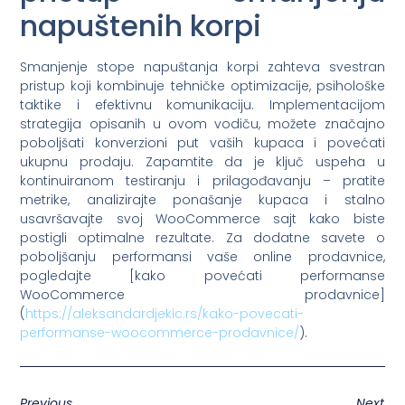
napuštenih korpi
Smanjenje stope napuštanja korpi zahteva svestran
pristup koji kombinuje tehničke optimizacije, psihološke
taktike i efektivnu komunikaciju. Implementacijom
strategija opisanih u ovom vodiču, možete značajno
poboljšati konverzioni put vaših kupaca i povećati
ukupnu prodaju. Zapamtite da je ključ uspeha u
kontinuiranom testiranju i prilagođavanju – pratite
metrike, analizirajte ponašanje kupaca i stalno
usavršavajte svoj WooCommerce sajt kako biste
postigli optimalne rezultate. Za dodatne savete o
poboljšanju performansi vaše online prodavnice,
pogledajte [kako povećati performanse
WooCommerce prodavnice]
(
https://aleksandardjekic.rs/kako-povecati-
performanse-woocommerce-prodavnice/
).
Previous
Next