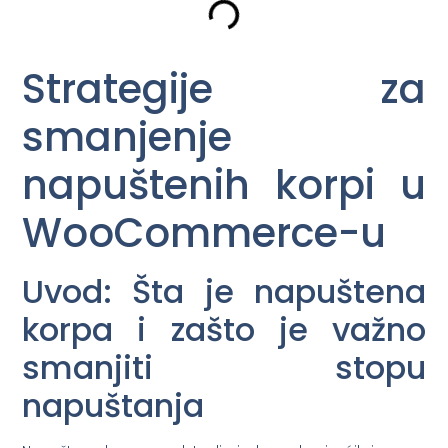
Strategije za
smanjenje
napuštenih korpi u
WooCommerce-u
Uvod: Šta je napuštena
korpa i zašto je važno
smanjiti stopu
napuštanja