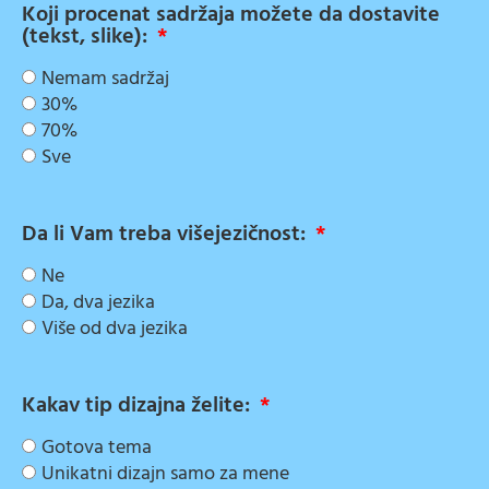
Koji procenat sadržaja možete da dostavite
(tekst, slike):
Nemam sadržaj
30%
70%
Sve
Da li Vam treba višejezičnost:
Ne
Da, dva jezika
Više od dva jezika
Kakav tip dizajna želite:
Gotova tema
Unikatni dizajn samo za mene