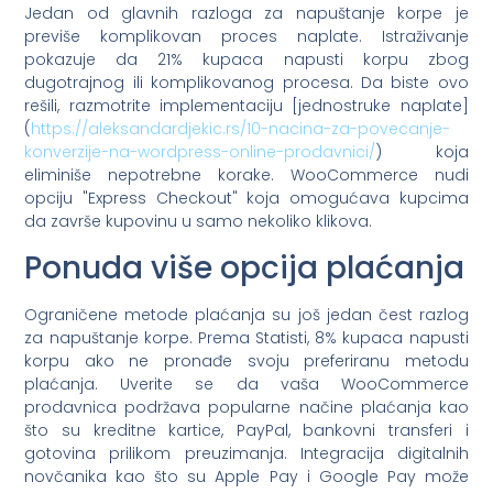
Jedan od glavnih razloga za napuštanje korpe je
previše komplikovan proces naplate. Istraživanje
pokazuje da 21% kupaca napusti korpu zbog
dugotrajnog ili komplikovanog procesa. Da biste ovo
rešili, razmotrite implementaciju [jednostruke naplate]
(
https://aleksandardjekic.rs/10-nacina-za-povecanje-
konverzije-na-wordpress-online-prodavnici/
) koja
eliminiše nepotrebne korake. WooCommerce nudi
opciju "Express Checkout" koja omogućava kupcima
da završe kupovinu u samo nekoliko klikova.
Ponuda više opcija plaćanja
Ograničene metode plaćanja su još jedan čest razlog
za napuštanje korpe. Prema Statisti, 8% kupaca napusti
korpu ako ne pronađe svoju preferiranu metodu
plaćanja. Uverite se da vaša WooCommerce
prodavnica podržava popularne načine plaćanja kao
što su kreditne kartice, PayPal, bankovni transferi i
gotovina prilikom preuzimanja. Integracija digitalnih
novčanika kao što su Apple Pay i Google Pay može