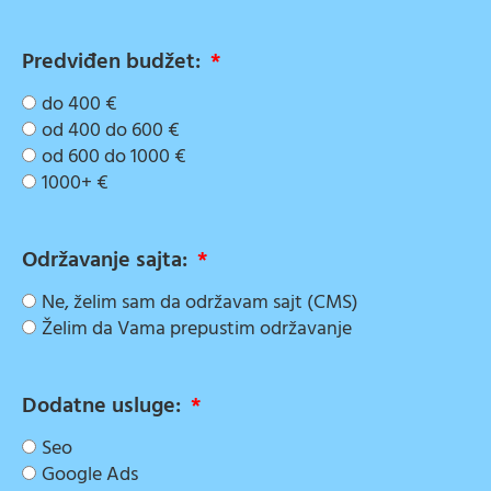
Predviđen budžet:
do 400 €
od 400 do 600 €
od 600 do 1000 €
1000+ €
Održavanje sajta:
Ne, želim sam da održavam sajt (CMS)
Želim da Vama prepustim održavanje
Dodatne usluge:
Seo
Google Ads