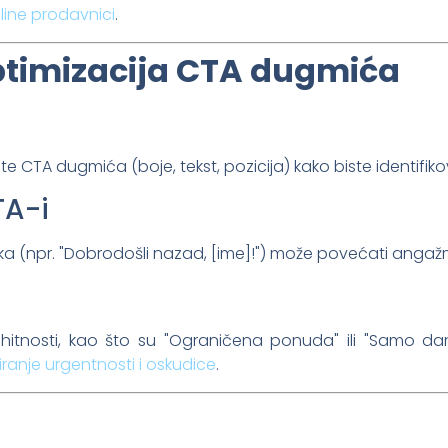
line prodavnici
.
optimizacija CTA dugmića
nte CTA dugmića (boje, tekst, pozicija) kako biste identifiko
TA-i
ka (npr. "Dobrodošli nazad, [ime]!") može povećati anga
itnosti, kao što su "Ograničena ponuda" ili "Samo dan
iranje urgentnosti i oskudice
.