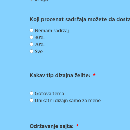
Koji procenat sadržaja možete da dostav
Nemam sadržaj
30%
70%
Sve
Kakav tip dizajna želite:
Gotova tema
Unikatni dizajn samo za mene
Održavanje sajta: