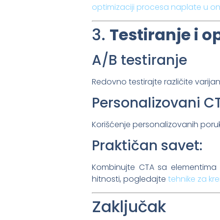
optimizaciji procesa naplate u on
3.
Testiranje i 
A/B testiranje
Redovno testirajte različite varija
Personalizovani C
Korišćenje personalizovanih poru
Praktičan savet:
Kombinujte CTA sa elementima h
hitnosti, pogledajte
tehnike za kre
Zaključak