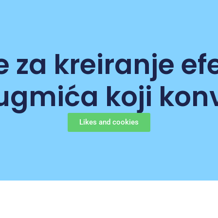
 za kreiranje ef
gmića koji kon
Likes and cookies