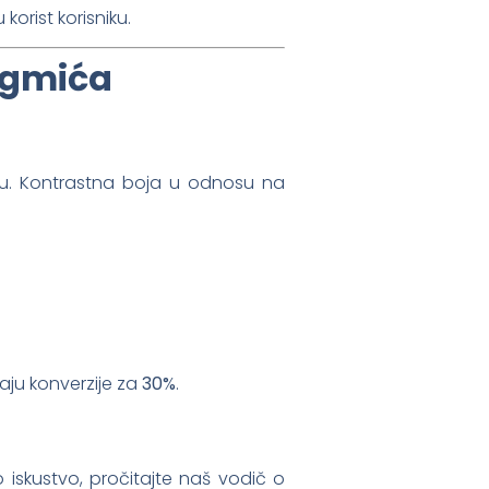
korist korisniku.
ugmića
icu. Kontrastna boja u odnosu na
aju konverzije za
30%
.
 iskustvo, pročitajte naš vodič o