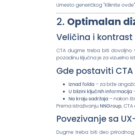
Umesto generičkog "Kliknite ovde", 
2.
Optimalan diz
Veličina i kontrast
CTA dugme treba biti dovoljno v
pozadinu ključna je za vizuelno ist
Gde postaviti CT
Iznad folda
– za brže angaž
U blizini ključnih informacija
–
Na kraju sadržaja
– nakon što
Prema istraživanju
NNGroup
, CTA
Povezivanje sa U
Dugme treba biti deo prirodnog t