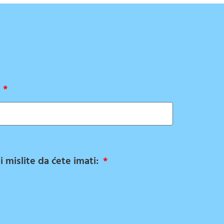
:
ji mislite da ćete imati: