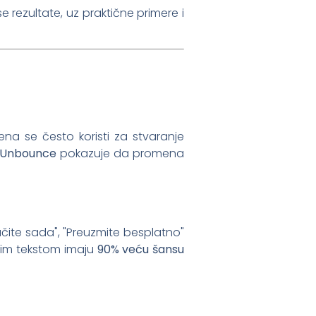
 rezultate, uz praktične primere i
ena se često koristi za stvaranje
Unbounce
pokazuje da promena
učite sada", "Preuzmite besplatno"
nim tekstom imaju
90% veću šansu