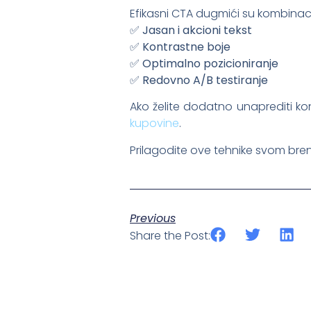
Efikasni CTA dugmići su kombinacija
✅
Jasan i akcioni tekst
✅
Kontrastne boje
✅
Optimalno pozicioniranje
✅
Redovno A/B testiranje
Ako želite dodatno unaprediti konv
kupovine
.
Prilagodite ove tehnike svom bren
Previous
Share the Post: