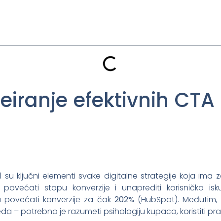
reiranje efektivnih CTA
su ključni elementi svake digitalne strategije koja ima za
povećati stopu konverzije i unaprediti korisničko isk
 povećati konverzije za čak
202%
(HubSpot). Međutim, 
 – potrebno je razumeti psihologiju kupaca, koristiti prave