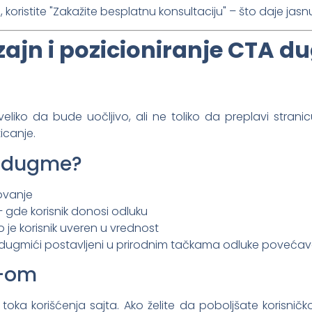
koristite "Zakažite besplatnu konsultaciju" – što daje jasnu 
ajn i pozicioniranje CTA d
eliko da bude uočljivo, ali ne toliko da preplavi stran
icanje.
A dugme?
ovanje
 gde korisnik donosi odluku
 je korisnik uveren u vrednost
 dugmići postavljeni u prirodnim tačkama odluke povećav
X-om
oka korišćenja sajta. Ako želite da poboljšate korisničko