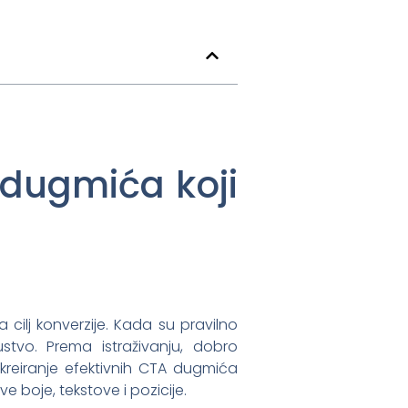
 dugmića koji
 cilj konverzije. Kada su pravilno
ustvo. Prema istraživanju, dobro
kreiranje efektivnih CTA dugmića
 boje, tekstove i pozicije.