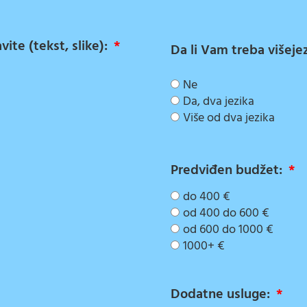
ite (tekst, slike):
Da li Vam treba višeje
Ne
Da, dva jezika
Više od dva jezika
Predviđen budžet:
do 400 €
od 400 do 600 €
od 600 do 1000 €
1000+ €
Dodatne usluge: