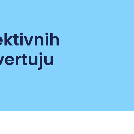
ektivnih
vertuju