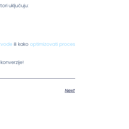
ori uključuju:
izvode
ili kako
optimizovati proces
konverzije!
Next