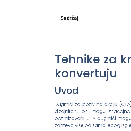
Sadržaj
Tehnike za k
konvertuju
Uvod
Dugmići za poziv na akciju (CTA) 
dizajnirani, oni mogu značajno 
optimizovani CTA dugmići mogu
zahteva više od samo lepog izgleda