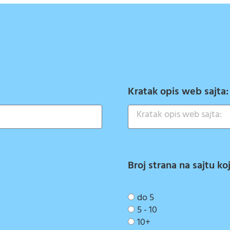
Kratak opis web sajta
Broj strana na sajtu ko
do 5
5 - 10
10+