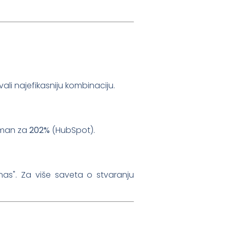
vali najefikasniju kombinaciju.
žman za
202%
(HubSpot).
as". Za više saveta o stvaranju