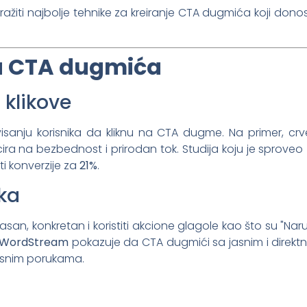
žiti najbolje tehnike za kreiranje CTA dugmića koji donose
za CTA dugmića
 klikove
visanju korisnika da kliknu na CTA dugme. Na primer, crv
ira na bezbednost i prirodan tok. Studija koju je sproveo
 konverzije za
21%
.
ika
san, konkretan i koristiti akcione glagole kao što su "Nar
WordStream
pokazuje da CTA dugmići sa jasnim i direkt
asnim porukama.