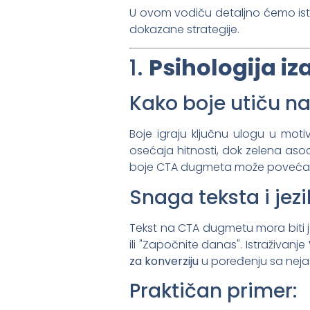
U ovom vodiču detaljno ćemo istra
dokazane strategije.
1.
Psihologija i
Kako boje utiču na
Boje igraju ključnu ulogu u moti
osećaja hitnosti, dok zelena asoc
boje CTA dugmeta može povećati
Snaga teksta i jez
Tekst na CTA dugmetu mora biti ja
ili "Započnite danas". Istraživanje
za konverziju
u poređenju sa nej
Praktičan primer: