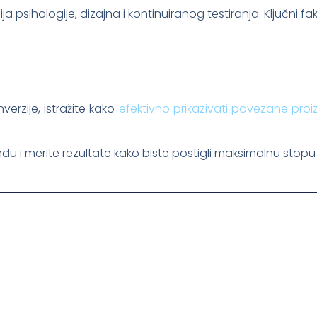
 psihologije, dizajna i kontinuiranog testiranja. Ključni fakt
erzije, istražite kako
efektivno prikazivati povezane pro
du i merite rezultate kako biste postigli maksimalnu stopu 