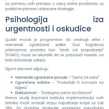
za primenu ovih principa u vašoj online prodavnici, uz
praktične primere i dokazane strategije.
Psihologija iza
urgentnosti i oskudice
Ljudski mozak je programiran da vrednuje retke i
vremenski ograničene prilike. Ova kognitivna
pristrasnost, poznata kao "strah od propuštanja"
(FOMO), može se iskoristiti da se potrošači navedu na
brže donošenje odluka.
Ključni elementi uključuju:
Vremenski ograničene ponude
– "Samo 24 sata!"
Ograničene količine
– "Poslednjih 5 komada na
lageru"
Ekskluzivnost
– "Dostupno samo za članove"
Prema studiji Baymard Instituta, implementacija ovih
tehnika može smanjiti stopu napuštanja korpe za čak
28%. Za dodatne strategije smanjenja napuštanja