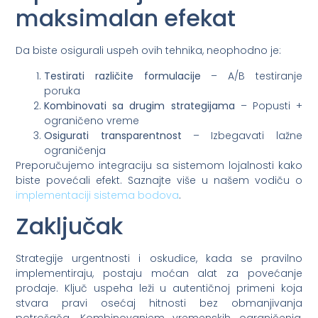
maksimalan efekat
Da biste osigurali uspeh ovih tehnika, neophodno je:
Testirati različite formulacije
– A/B testiranje
poruka
Kombinovati sa drugim strategijama
– Popusti +
ograničeno vreme
Osigurati transparentnost
– Izbegavati lažne
ograničenja
Preporučujemo integraciju sa sistemom lojalnosti kako
biste povećali efekt. Saznajte više u našem vodiču o
implementaciji sistema bodova
.
Zaključak
Strategije urgentnosti i oskudice, kada se pravilno
implementiraju, postaju moćan alat za povećanje
prodaje. Ključ uspeha leži u autentičnoj primeni koja
stvara pravi osećaj hitnosti bez obmanjivanja