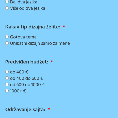
Da, dva jezika
Više od dva jezika
Kakav tip dizajna želite:
Gotova tema
Unikatni dizajn samo za mene
Predviđen budžet:
do 400 €
od 400 do 600 €
od 600 do 1000 €
1000+ €
Održavanje sajta: