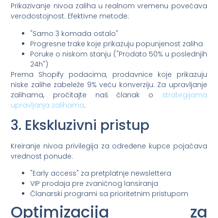
Prikazivanje nivoa zaliha u realnom vremenu povećava
verodostojnost. Efektivne metode:
"Samo 3 komada ostalo"
Progresne trake koje prikazuju popunjenost zaliha
Poruke o niskom stanju ("Prodato 50% u poslednjih
24h")
Prema Shopify podacima, prodavnice koje prikazuju
niske zalihe zabeleže 9% veću konverziju. Za upravljanje
zalihama, pročitajte naš članak o
strategijama
upravljanja zalihama
.
3. Ekskluzivni pristup
Kreiranje nivoa privilegija za određene kupce pojačava
vrednost ponude:
"Early access" za pretplatnje newslettera
VIP prodaja pre zvaničnog lansiranja
Članarski programi sa prioritetnim pristupom
Optimizacija za