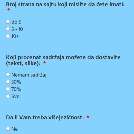
Broj strana na sajtu koji mislite da ćete imati:
do 5
5 - 10
10+
Koji procenat sadržaja možete da dostavite
(tekst, slike):
Nemam sadržaj
30%
70%
Sve
Da li Vam treba višejezičnost:
Ne