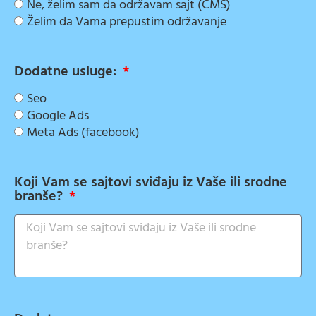
Ne, želim sam da održavam sajt (CMS)
Želim da Vama prepustim održavanje
Dodatne usluge:
Seo
Google Ads
Meta Ads (facebook)
Koji Vam se sajtovi sviđaju iz Vaše ili srodne
branše?