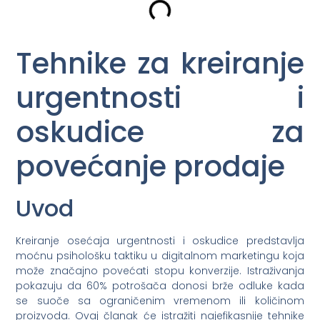
Tehnike za kreiranje
urgentnosti i
oskudice za
povećanje prodaje
Uvod
Kreiranje osećaja urgentnosti i oskudice predstavlja
moćnu psihološku taktiku u digitalnom marketingu koja
može značajno povećati stopu konverzije. Istraživanja
pokazuju da 60% potrošača donosi brže odluke kada
se suoče sa ograničenim vremenom ili količinom
proizvoda. Ovaj članak će istražiti najefikasnije tehnike