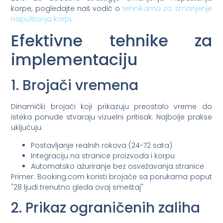
korpe, pogledajte naš vodič o
tehnikama za smanjenje
napuštanja korpi
.
Efektivne tehnike za
implementaciju
1. Brojači vremena
Dinamički brojači koji prikazuju preostalo vreme do
isteka ponude stvaraju vizuelni pritisak. Najbolje prakse
uključuju:
Postavljanje realnih rokova (24-72 sata)
Integraciju na stranice proizvoda i korpu
Automatsko ažuriranje bez osvežavanja stranice
Primer: Booking.com koristi brojače sa porukama poput
"28 ljudi trenutno gleda ovaj smeštaj"
2. Prikaz ograničenih zaliha