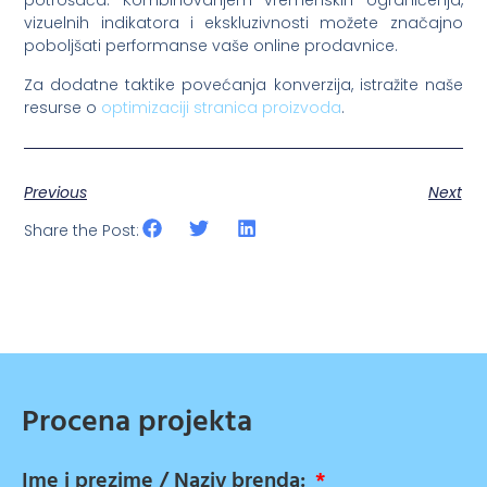
potrošača. Kombinovanjem vremenskih ograničenja,
vizuelnih indikatora i ekskluzivnosti možete značajno
poboljšati performanse vaše online prodavnice.
Za dodatne taktike povećanja konverzija, istražite naše
resurse o
optimizaciji stranica proizvoda
.
Previous
Next
Share the Post:
Procena projekta
Ime i prezime / Naziv brenda: