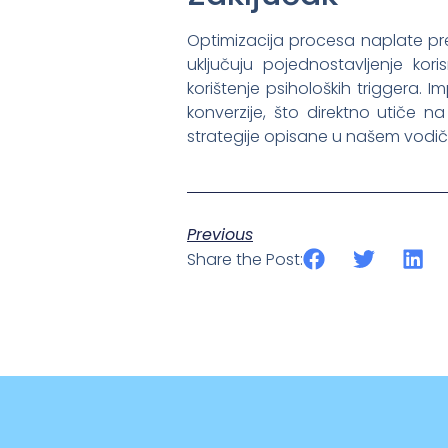
Optimizacija procesa naplate pred
uključuju pojednostavljenje kori
korištenje psiholoških triggera.
konverzije, što direktno utiče 
strategije opisane u našem vodi
Previous
Share the Post: