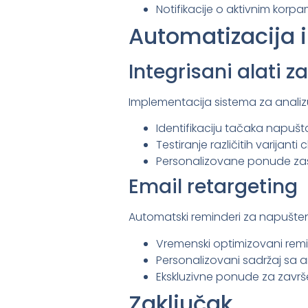
Notifikacije o aktivnim korp
Automatizacija i
Integrisani alati z
Implementacija sistema za anal
Identifikaciju tačaka napuš
Testiranje različitih varijant
Personalizovane ponude zas
Email retargeting
Automatski reminderi za napušten
Vremenski optimizovani remin
Personalizovani sadržaj sa ar
Ekskluzivne ponude za završ
Zaključak