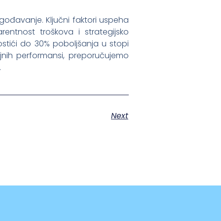
agođavanje. Ključni faktori uspeha
arentnost troškova i strategijsko
ostići do 30% poboljšanja u stopi
ajnih performansi, preporučujemo
.
Next