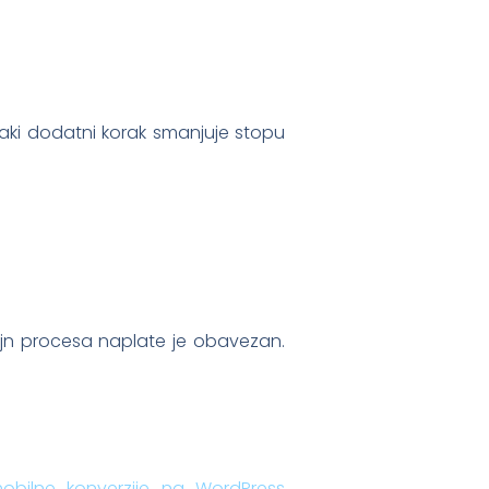
aki dodatni korak smanjuje stopu
ajn procesa naplate je obavezan.
obilne konverzije na WordPress