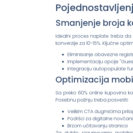
Pojednostavljen
Smanjenje broja 
Idealni proces naplate treba da
konverzije za 10-15%. Ključne optimi
Eliminisanje obavezne regist
Implementaciju opcije "Gues
Integraciju autopopulate fu
Optimizacija mobi
Sa preko 60% online kupovina ko
Posebnu pažnju treba posvetiti:
Velikim CTA dugmićima pril
Podršci za digitalne novčan
Brzom učitavanju stranica
Za dublje razumevanje mobiln