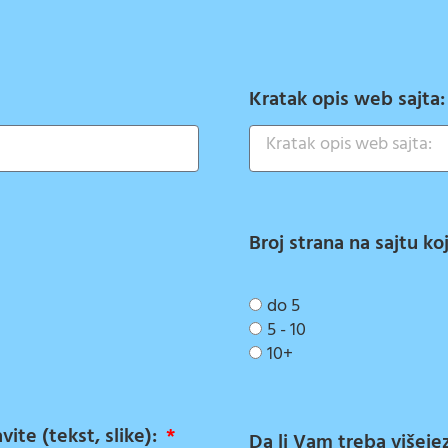
Kratak opis web sajta
Broj strana na sajtu ko
do 5
5 - 10
10+
ite (tekst, slike):
Da li Vam treba višeje