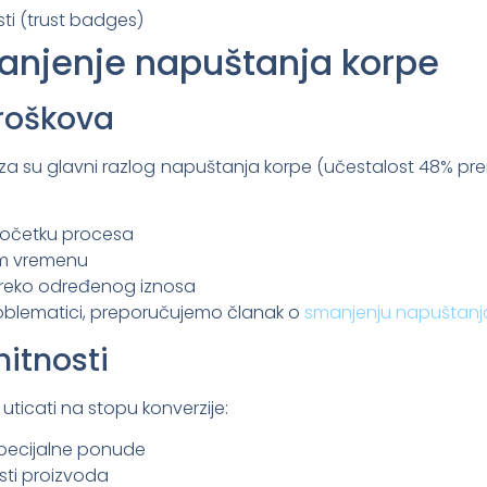
sti (trust badges)
manjenje napuštanja korpe
roškova
za su glavni razlog napuštanja korpe (učestalost 48% prem
 početku procesa
om vremenu
preko određenog iznosa
roblematici, preporučujemo članak o
smanjenju napuštanja
hitnosti
uticati na stopu konverzije:
pecijalne ponude
sti proizvoda