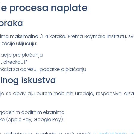
je procesa naplate
koraka
 ima maksimalno 3-4 koraka. Prema Baymard Institutu, sv
zacije uključuju:
racije pre plaćanja
t checkout"
nkcija za adresu i podatke o plaćanju
lnog iskustva
je se obavljaju putem mobilnih uređaja, responsivni diz
agođenim dodirnim ekranima
ike (Apple Pay, Google Pay)
e optimizacije, pogledajte naš vodič o
poboljšanju m