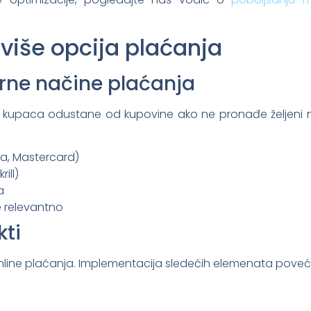
više opcija plaćanja
rne načine plaćanja
6% kupaca odustane od kupovine ako ne pronađe željeni
sa, Mastercard)
ill)
a
e relevantno
ti
ka online plaćanja. Implementacija sledećih elemenata pov
l