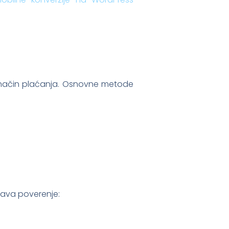
 način plaćanja. Osnovne metode
ećava poverenje: