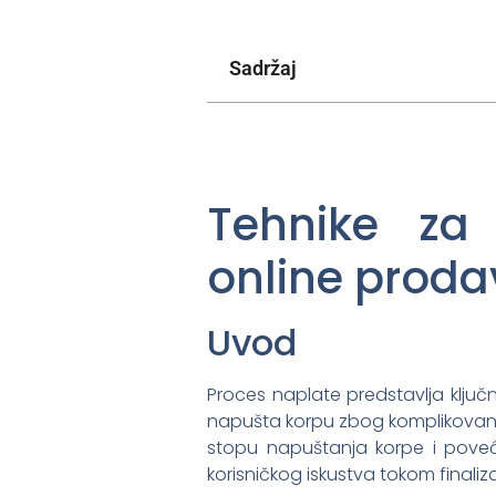
Sadržaj
Tehnike za 
online proda
Uvod
Proces naplate predstavlja ključ
napušta korpu zbog komplikovano
stopu napuštanja korpe i poveć
korisničkog iskustva tokom finaliz