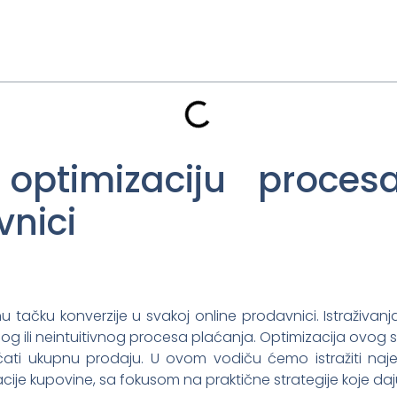
optimizaciju proce
vnici
nu tačku konverzije u svakoj online prodavnici. Istraživ
g ili neintuitivnog procesa plaćanja. Optimizacija ovog
ati ukupnu prodaju. U ovom vodiču ćemo istražiti najef
acije kupovine, sa fokusom na praktične strategije koje daj