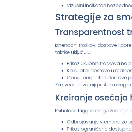
Vizuelni indikatori bezbedno
Strategije za s
Transparentnost t
Iznenadni troškovi dostave i pore
taktike uključuju:
Prikaz ukupnih troškova na
Kalkulator dostave u realn
Opciju besplatne dostave 
Za sveobuhvatniji pristup ovoj p
Kreiranje osećaja 
Psihološki triggeri mogu značajno 
Odbrojavanje vremena za s
Prikaz ograničene dostupno