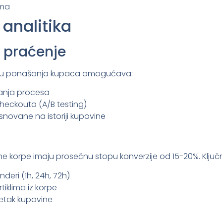
ama
 analitika
a praćenje
izu ponašanja kupaca omogućava:
tanja procesa
i checkouta (A/B testing)
novane na istoriji kupovine
e korpe imaju prosečnu stopu konverzije od 15-20%. Ključ
deri (1h, 24h, 72h)
tiklima iz korpe
etak kupovine