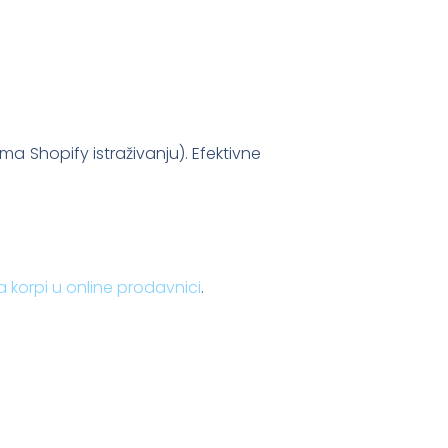
a Shopify istraživanju). Efektivne
 korpi u online prodavnici
.