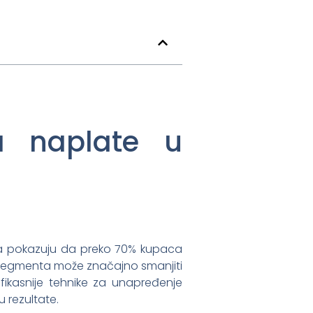
sa naplate u
anja pokazuju da preko 70% kupaca
 segmenta može značajno smanjiti
ikasnije tehnike za unapređenje
u rezultate.