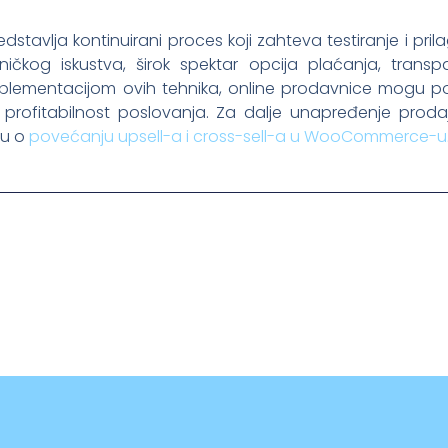
stavlja kontinuirani proces koji zahteva testiranje i pril
sničkog iskustva, širok spektar opcija plaćanja, transp
 Implementacijom ovih tehnika, online prodavnice mogu p
na profitabilnost poslovanja. Za dalje unapređenje prod
ču o
povećanju upsell-a i cross-sell-a u WooCommerce-u