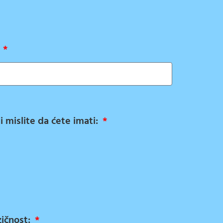
:
ji mislite da ćete imati:
zičnost: