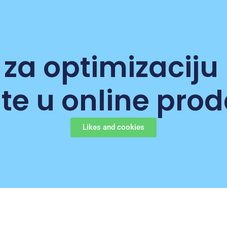
 za optimizaciju
te u online prod
Likes and cookies