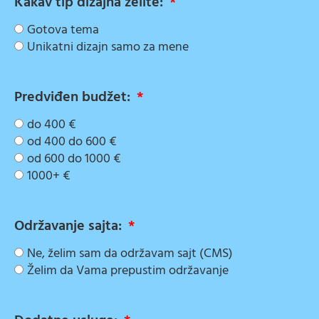
Kakav tip dizajna želite:
Gotova tema
Unikatni dizajn samo za mene
Predviđen budžet:
do 400 €
od 400 do 600 €
od 600 do 1000 €
1000+ €
Održavanje sajta:
Ne, želim sam da održavam sajt (CMS)
Želim da Vama prepustim održavanje