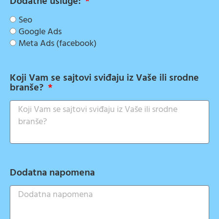
Dodatne usluge:
Seo
Google Ads
Meta Ads (facebook)
Koji Vam se sajtovi sviđaju iz Vaše ili srodne
branše?
Dodatna napomena