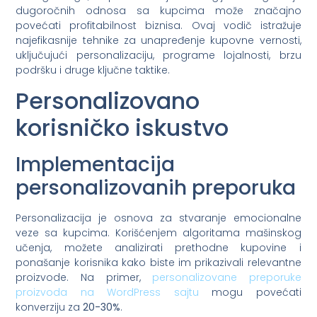
dugoročnih odnosa sa kupcima može značajno
povećati profitabilnost biznisa. Ovaj vodič istražuje
najefikasnije tehnike za unapređenje kupovne vernosti,
uključujući personalizaciju, programe lojalnosti, brzu
podršku i druge ključne taktike.
Personalizovano
korisničko iskustvo
Implementacija
personalizovanih preporuka
Personalizacija je osnova za stvaranje emocionalne
veze sa kupcima. Korišćenjem algoritama mašinskog
učenja, možete analizirati prethodne kupovine i
ponašanje korisnika kako biste im prikazivali relevantne
proizvode. Na primer,
personalizovane preporuke
proizvoda na WordPress sajtu
mogu povećati
konverziju za
20-30%
.