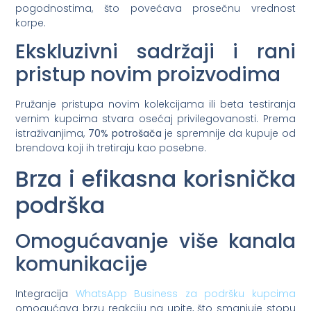
pogodnostima, što povećava prosečnu vrednost
korpe.
Ekskluzivni sadržaji i rani
pristup novim proizvodima
Pružanje pristupa novim kolekcijama ili beta testiranja
vernim kupcima stvara osećaj privilegovanosti. Prema
istraživanjima,
70% potrošača
je spremnije da kupuje od
brendova koji ih tretiraju kao posebne.
Brza i efikasna korisnička
podrška
Omogućavanje više kanala
komunikacije
Integracija
WhatsApp Business za podršku kupcima
omogućava brzu reakciju na upite, što smanjuje stopu