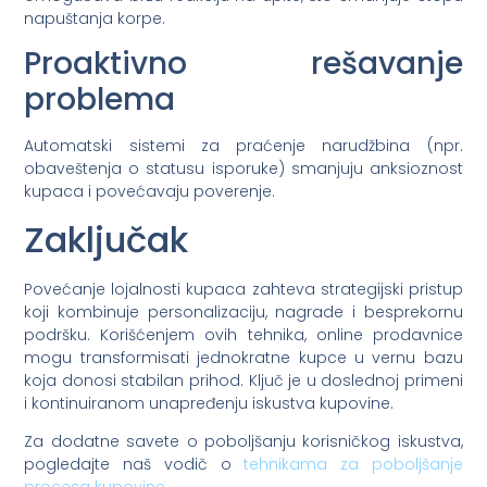
napuštanja korpe.
Proaktivno rešavanje
problema
Automatski sistemi za praćenje narudžbina (npr.
obaveštenja o statusu isporuke) smanjuju anksioznost
kupaca i povećavaju poverenje.
Zaključak
Povećanje lojalnosti kupaca zahteva strategijski pristup
koji kombinuje personalizaciju, nagrade i besprekornu
podršku. Korišćenjem ovih tehnika, online prodavnice
mogu transformisati jednokratne kupce u vernu bazu
koja donosi stabilan prihod. Ključ je u doslednoj primeni
i kontinuiranom unapređenju iskustva kupovine.
Za dodatne savete o poboljšanju korisničkog iskustva,
pogledajte naš vodič o
tehnikama za poboljšanje
procesa kupovine
.