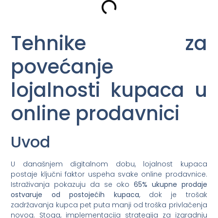
Tehnike za
povećanje
lojalnosti kupaca u
online prodavnici
Uvod
U današnjem digitalnom dobu, lojalnost kupaca
postaje ključni faktor uspeha svake online prodavnice.
Istraživanja pokazuju da se oko
65% ukupne prodaje
ostvaruje od postojećih kupaca
, dok je trošak
zadržavanja kupca pet puta manji od troška privlačenja
novog. Stoga, implementacija strategija za izgradnju