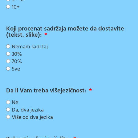
10+
Koji procenat sadržaja možete da dostavite
(tekst, slike):
Nemam sadržaj
30%
70%
Sve
Da li Vam treba višejezičnost:
Ne
Da, dva jezika
Više od dva jezika