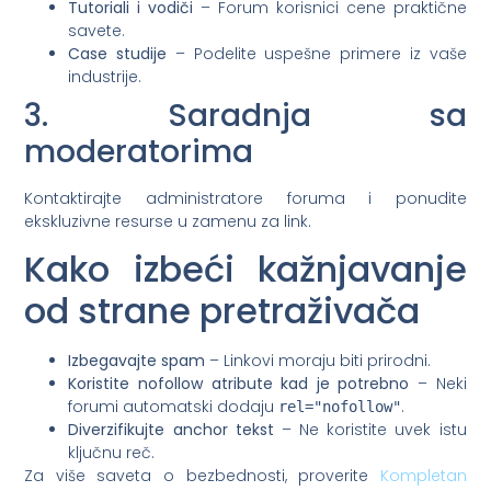
Tutoriali i vodiči
– Forum korisnici cene praktične
savete.
Case studije
– Podelite uspešne primere iz vaše
industrije.
3. Saradnja sa
moderatorima
Kontaktirajte administratore foruma i ponudite
ekskluzivne resurse u zamenu za link.
Kako izbeći kažnjavanje
od strane pretraživača
Izbegavajte spam
– Linkovi moraju biti prirodni.
Koristite nofollow atribute kad je potrebno
– Neki
forumi automatski dodaju
.
rel="nofollow"
Diverzifikujte anchor tekst
– Ne koristite uvek istu
ključnu reč.
Za više saveta o bezbednosti, proverite
Kompletan