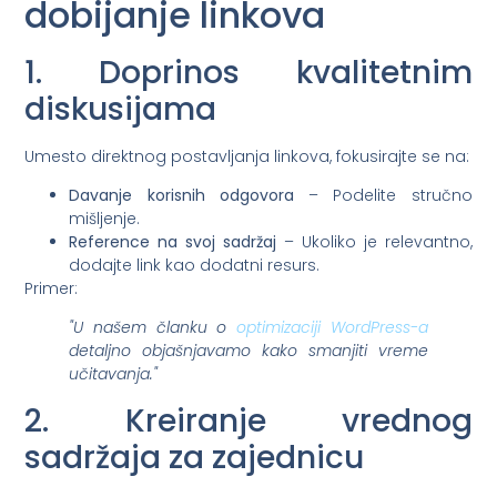
dobijanje linkova
1. Doprinos kvalitetnim
diskusijama
Umesto direktnog postavljanja linkova, fokusirajte se na:
Davanje korisnih odgovora
– Podelite stručno
mišljenje.
Reference na svoj sadržaj
– Ukoliko je relevantno,
dodajte link kao dodatni resurs.
Primer:
"U našem članku o
optimizaciji WordPress-a
detaljno objašnjavamo kako smanjiti vreme
učitavanja."
2. Kreiranje vrednog
sadržaja za zajednicu