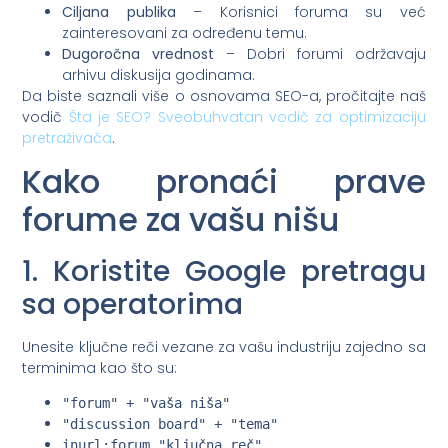
Ciljana publika
– Korisnici foruma su već
zainteresovani za određenu temu.
Dugoročna vrednost
– Dobri forumi održavaju
arhivu diskusija godinama.
Da biste saznali više o osnovama SEO-a, pročitajte naš
vodič
Šta je SEO? Sveobuhvatan vodič za optimizaciju
pretraživača
.
Kako pronaći prave
forume za vašu nišu
1. Koristite Google pretragu
sa operatorima
Unesite ključne reči vezane za vašu industriju zajedno sa
terminima kao što su:
"forum" + "vaša niša"
"discussion board" + "tema"
inurl:forum "ključna reč"