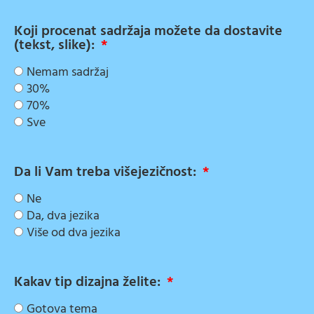
Koji procenat sadržaja možete da dostavite
(tekst, slike):
Nemam sadržaj
30%
70%
Sve
Da li Vam treba višejezičnost:
Ne
Da, dva jezika
Više od dva jezika
Kakav tip dizajna želite:
Gotova tema