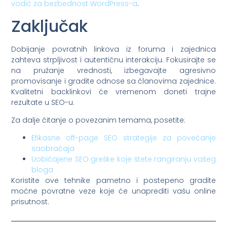
vodič za bezbednost WordPress-a
.
Zaključak
Dobijanje povratnih linkova iz foruma i zajednica
zahteva strpljivost i autentičnu interakciju. Fokusirajte se
na pružanje vrednosti, izbegavajte agresivno
promovisanje i gradite odnose sa članovima zajednice.
Kvalitetni backlinkovi će vremenom doneti trajne
rezultate u SEO-u.
Za dalje čitanje o povezanim temama, posetite:
Efikasne off-page SEO strategije za povećanje
saobraćaja
Uobičajene SEO greške koje štete rangiranju vašeg
bloga
Koristite ove tehnike pametno i postepeno gradite
moćne povratne veze koje će unaprediti vašu online
prisutnost.