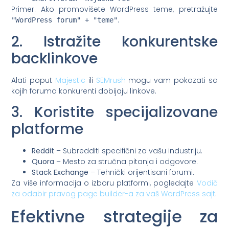
Primer: Ako promovišete WordPress teme, pretražujte
.
"WordPress forum" + "teme"
2. Istražite konkurentske
backlinkove
Alati poput
Majestic
ili
SEMrush
mogu vam pokazati sa
kojih foruma konkurenti dobijaju linkove.
3. Koristite specijalizovane
platforme
Reddit
– Subredditi specifični za vašu industriju.
Quora
– Mesto za stručna pitanja i odgovore.
Stack Exchange
– Tehnički orijentisani forumi.
Za više informacija o izboru platformi, pogledajte
Vodič
za odabir pravog page builder-a za vaš WordPress sajt
.
Efektivne strategije za