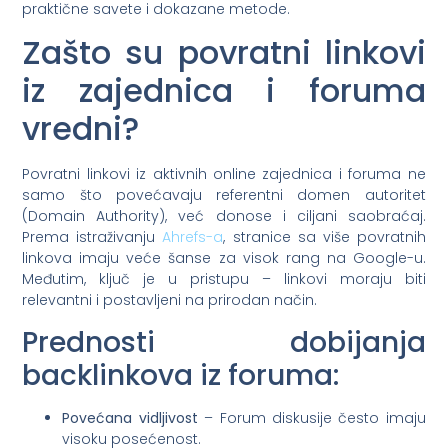
praktične savete i dokazane metode.
Zašto su povratni linkovi
iz zajednica i foruma
vredni?
Povratni linkovi iz aktivnih online zajednica i foruma ne
samo što povećavaju referentni domen autoritet
(Domain Authority), već donose i ciljani saobraćaj.
Prema istraživanju
Ahrefs-a
, stranice sa više povratnih
linkova imaju veće šanse za visok rang na Google-u.
Međutim, ključ je u pristupu – linkovi moraju biti
relevantni i postavljeni na prirodan način.
Prednosti dobijanja
backlinkova iz foruma:
Povećana vidljivost
– Forum diskusije često imaju
visoku posećenost.