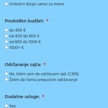
Unikatni dizajn samo za mene
Predviđen budžet:
do 400 €
od 400 do 600 €
od 600 do 1000 €
1000+ €
Održavanje sajta:
Ne, želim sam da održavam sajt (CMS)
Želim da Vama prepustim održavanje
Dodatne usluge:
Seo