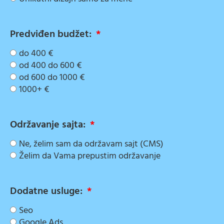
Predviđen budžet:
do 400 €
od 400 do 600 €
od 600 do 1000 €
1000+ €
Održavanje sajta:
Ne, želim sam da održavam sajt (CMS)
Želim da Vama prepustim održavanje
Dodatne usluge:
Seo
Google Ads