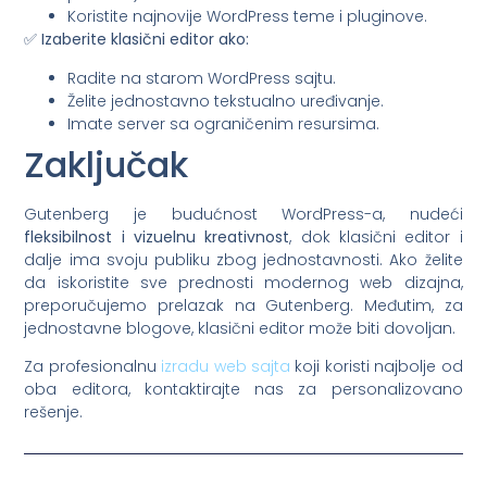
Koristite najnovije WordPress teme i pluginove.
✅
Izaberite klasični editor ako:
Radite na starom WordPress sajtu.
Želite jednostavno tekstualno uređivanje.
Imate server sa ograničenim resursima.
Zaključak
Gutenberg je budućnost WordPress-a, nudeći
fleksibilnost i vizuelnu kreativnost
, dok klasični editor i
dalje ima svoju publiku zbog jednostavnosti. Ako želite
da iskoristite sve prednosti modernog web dizajna,
preporučujemo prelazak na Gutenberg. Međutim, za
jednostavne blogove, klasični editor može biti dovoljan.
Za profesionalnu
izradu web sajta
koji koristi najbolje od
oba editora, kontaktirajte nas za personalizovano
rešenje.