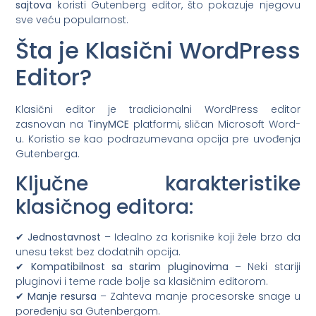
sajtova
koristi Gutenberg editor, što pokazuje njegovu
sve veću popularnost.
Šta je Klasični WordPress
Editor?
Klasični editor je tradicionalni WordPress editor
zasnovan na
TinyMCE
platformi, sličan Microsoft Word-
u. Koristio se kao podrazumevana opcija pre uvođenja
Gutenberga.
Ključne karakteristike
klasičnog editora:
✔
Jednostavnost
– Idealno za korisnike koji žele brzo da
unesu tekst bez dodatnih opcija.
✔
Kompatibilnost sa starim pluginovima
– Neki stariji
pluginovi i teme rade bolje sa klasičnim editorom.
✔
Manje resursa
– Zahteva manje procesorske snage u
poređenju sa Gutenbergom.