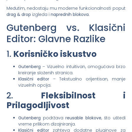
Međutim, nedostaju mu moderne funkcionalnosti poput
drag & drop
izgleda i
naprednih blokova
.
Gutenberg vs. Klasični
Editor: Glavne Razlike
1.
Korisničko iskustvo
Gutenberg
– Vizuelno intuitivan, omogućava brzo
kreiranje složenih stranica.
Klasični editor
– Tekstualno orijentisan, manje
vizuelnih opcija.
2.
Fleksibilnost i
Prilagodljivost
Gutenberg
podržava
reusable blokove
, što uštedi
vreme prilikom dizajniranja.
Klasični editor
zahteva dodatne pluginove za