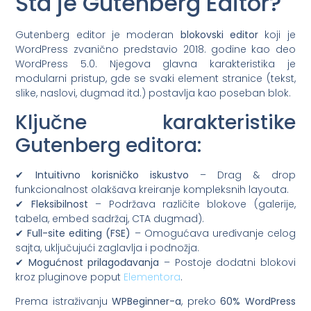
Šta je Gutenberg Editor?
Gutenberg editor je moderan
blokovski editor
koji je
WordPress zvanično predstavio 2018. godine kao deo
WordPress 5.0. Njegova glavna karakteristika je
modularni pristup, gde se svaki element stranice (tekst,
slike, naslovi, dugmad itd.) postavlja kao poseban blok.
Ključne karakteristike
Gutenberg editora:
✔
Intuitivno korisničko iskustvo
– Drag & drop
funkcionalnost olakšava kreiranje kompleksnih layouta.
✔
Fleksibilnost
– Podržava različite blokove (galerije,
tabela, embed sadržaj, CTA dugmad).
✔
Full-site editing (FSE)
– Omogućava uređivanje celog
sajta, uključujući zaglavlja i podnožja.
✔
Mogućnost prilagođavanja
– Postoje dodatni blokovi
kroz pluginove poput
Elementora
.
Prema istraživanju
WPBeginner-a
, preko
60% WordPress