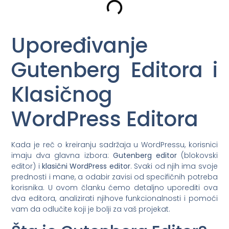
Upoređivanje
Gutenberg Editora i
Klasičnog
WordPress Editora
Kada je reč o kreiranju sadržaja u WordPressu, korisnici
imaju dva glavna izbora:
Gutenberg editor
(blokovski
editor) i
klasični WordPress editor
. Svaki od njih ima svoje
prednosti i mane, a odabir zavisi od specifičnih potreba
korisnika. U ovom članku ćemo detaljno uporediti ova
dva editora, analizirati njihove funkcionalnosti i pomoći
vam da odlučite koji je bolji za vaš projekat.