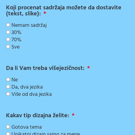
Koji procenat sadržaja možete da dostavite
(tekst, slike):
Nemam sadržaj
30%
70%
Sve
Da li Vam treba višejezičnost:
Ne
Da, dva jezika
Više od dva jezika
Kakav tip dizajna želite:
Gotova tema
Unikatni dizajn samo za mene