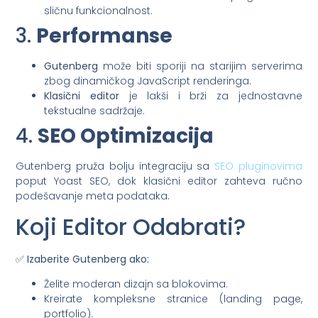
sličnu funkcionalnost.
3.
Performanse
Gutenberg
može biti sporiji na starijim serverima
zbog dinamičkog JavaScript renderinga.
Klasični editor
je lakši i brži za jednostavne
tekstualne sadržaje.
4.
SEO Optimizacija
Gutenberg pruža bolju integraciju sa
SEO pluginovima
poput Yoast SEO, dok klasični editor zahteva ručno
podešavanje meta podataka.
Koji Editor Odabrati?
✅
Izaberite Gutenberg ako:
Želite moderan dizajn sa blokovima.
Kreirate kompleksne stranice (landing page,
portfolio).