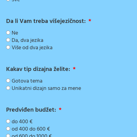
Da li Vam treba višejezičnost:
Ne
Da, dva jezika
Više od dva jezika
Kakav tip dizajna želite:
Gotova tema
Unikatni dizajn samo za mene
Predviđen budžet:
do 400 €
od 400 do 600 €
od 600 do 1000 €