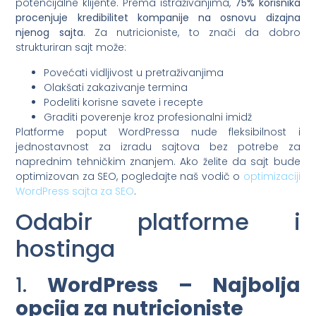
potencijalne klijente. Prema istraživanjima,
75% korisnika
procenjuje kredibilitet kompanije na osnovu dizajna
njenog sajta
. Za nutricioniste, to znači da dobro
strukturiran sajt može:
Povećati vidljivost u pretraživanjima
Olakšati zakazivanje termina
Podeliti korisne savete i recepte
Graditi poverenje kroz profesionalni imidž
Platforme poput WordPressa nude fleksibilnost i
jednostavnost za izradu sajtova bez potrebe za
naprednim tehničkim znanjem. Ako želite da sajt bude
optimizovan za SEO, pogledajte naš vodič o
optimizaciji
WordPress sajta za SEO
.
Odabir platforme i
hostinga
1.
WordPress – Najbolja
opcija za nutricioniste