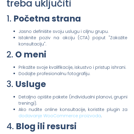
treba uključiti
1.
Početna strana
Jasno definišite svoju uslugu i ciljnu grupu.
Istaknite poziv na akciju (CTA) poput "Zakažite
konsultaciju".
2.
O meni
Prikažite svoje kvalifikacije, iskustvo i pristup ishrani.
Dodajte profesionalnu fotografiju.
3.
Usluge
Detaljno opišite pakete (individualni planovi, grupni
treningi).
Ako nudite online konsultacije, koristite plugin za
dodavanje WooCommerce proizvoda
.
4.
Blog ili resursi