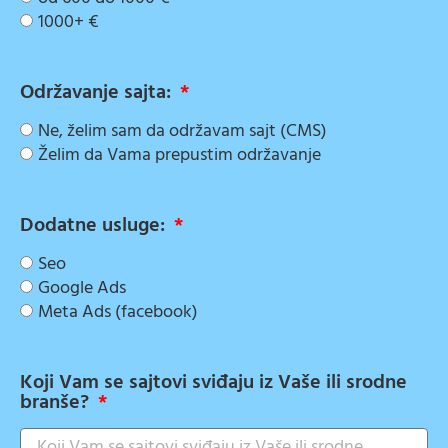
1000+ €
Održavanje sajta:
Ne, želim sam da održavam sajt (CMS)
Želim da Vama prepustim održavanje
Dodatne usluge:
Seo
Google Ads
Meta Ads (facebook)
Koji Vam se sajtovi sviđaju iz Vaše ili srodne
branše?