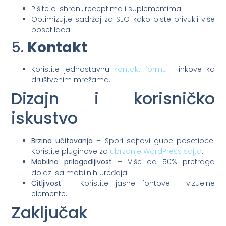
Pišite o ishrani, receptima i suplementima.
Optimizujte sadržaj za SEO kako biste privukli više
posetilaca.
5.
Kontakt
Koristite jednostavnu
kontakt formu
i linkove ka
društvenim mrežama.
Dizajn i korisničko
iskustvo
Brzina učitavanja
– Spori sajtovi gube posetioce.
Koristite pluginove za
ubrzanje WordPress sajta
.
Mobilna prilagodljivost
– Više od 50% pretraga
dolazi sa mobilnih uređaja.
Čitljivost
– Koristite jasne fontove i vizuelne
elemente.
Zaključak