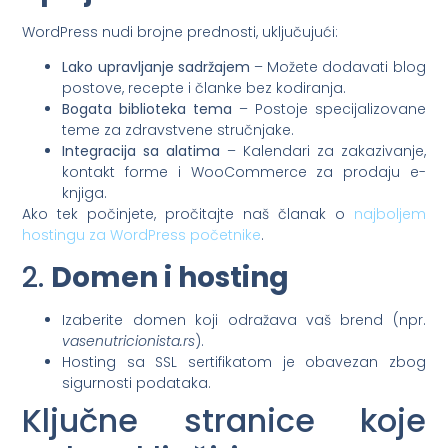
WordPress nudi brojne prednosti, uključujući:
Lako upravljanje sadržajem
– Možete dodavati blog
postove, recepte i članke bez kodiranja.
Bogata biblioteka tema
– Postoje specijalizovane
teme za zdravstvene stručnjake.
Integracija sa alatima
– Kalendari za zakazivanje,
kontakt forme i WooCommerce za prodaju e-
knjiga.
Ako tek počinjete, pročitajte naš članak o
najboljem
hostingu za WordPress početnike
.
2.
Domen i hosting
Izaberite domen koji odražava vaš brend (npr.
vasenutricionista.rs
).
Hosting sa SSL sertifikatom je obavezan zbog
sigurnosti podataka.
Ključne stranice koje