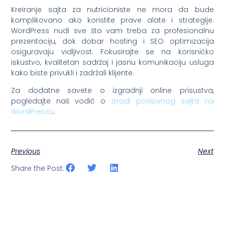
Kreiranje sajta za nutricioniste ne mora da bude
komplikovano ako koristite prave alate i strategije.
WordPress nudi sve što vam treba za profesionalnu
prezentaciju, dok dobar hosting i SEO optimizacija
osiguravaju vidljivost. Fokusirajte se na korisničko
iskustvo, kvalitetan sadržaj i jasnu komunikaciju usluga
kako biste privukli i zadržali klijente.
Za dodatne savete o izgradnji online prisustva,
pogledajte naš vodič o
izradi poslovnog sajta na
WordPressu
.
Previous
Next
Share the Post: