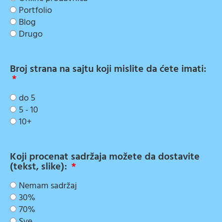
Portfolio
Blog
Drugo
Broj strana na sajtu koji mislite da ćete imati:
do 5
5 - 10
10+
Koji procenat sadržaja možete da dostavite
(tekst, slike):
Nemam sadržaj
30%
70%
Sve