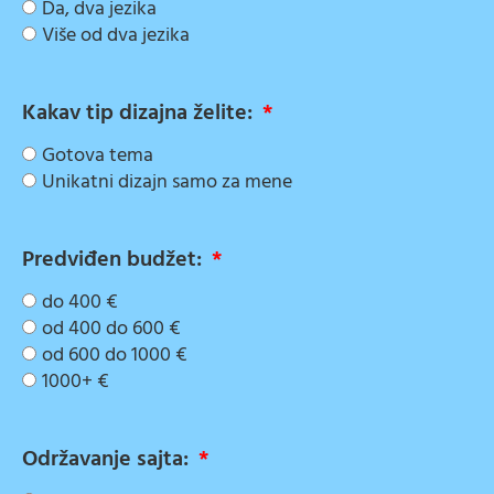
Da, dva jezika
Više od dva jezika
Kakav tip dizajna želite:
Gotova tema
Unikatni dizajn samo za mene
Predviđen budžet:
do 400 €
od 400 do 600 €
od 600 do 1000 €
1000+ €
Održavanje sajta: