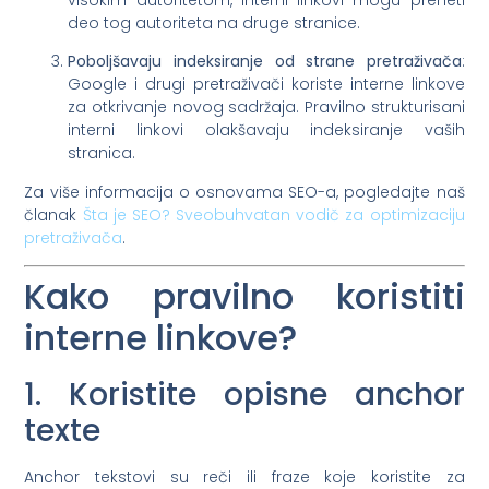
visokim autoritetom, interni linkovi mogu preneti
deo tog autoriteta na druge stranice.
Poboljšavaju indeksiranje od strane pretraživača
:
Google i drugi pretraživači koriste interne linkove
za otkrivanje novog sadržaja. Pravilno strukturisani
interni linkovi olakšavaju indeksiranje vaših
stranica.
Za više informacija o osnovama SEO-a, pogledajte naš
članak
Šta je SEO? Sveobuhvatan vodič za optimizaciju
pretraživača
.
Kako pravilno koristiti
interne linkove?
1. Koristite opisne anchor
texte
Anchor tekstovi su reči ili fraze koje koristite za