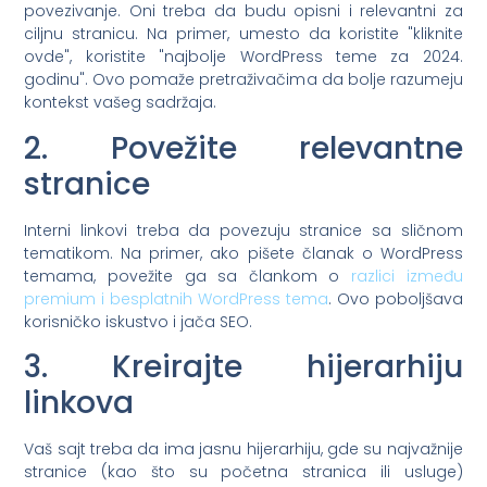
povezivanje. Oni treba da budu opisni i relevantni za
ciljnu stranicu. Na primer, umesto da koristite "kliknite
ovde", koristite "najbolje WordPress teme za 2024.
godinu". Ovo pomaže pretraživačima da bolje razumeju
kontekst vašeg sadržaja.
2. Povežite relevantne
stranice
Interni linkovi treba da povezuju stranice sa sličnom
tematikom. Na primer, ako pišete članak o WordPress
temama, povežite ga sa člankom o
razlici između
premium i besplatnih WordPress tema
. Ovo poboljšava
korisničko iskustvo i jača SEO.
3. Kreirajte hijerarhiju
linkova
Vaš sajt treba da ima jasnu hijerarhiju, gde su najvažnije
stranice (kao što su početna stranica ili usluge)