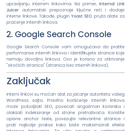
upravljanju internim linkovima. Na primer,
Internal Link
Juicer
automatski prepoznaje ključne reči i dodaje
interne linkove. Takođe, plugin
Yoast SEO
pruža alate za
praćenje internih linkova.
2. Google Search Console
Google Search Console vam omogućava da pratite
performanse internih linkova i identifikujete stranice koje
nemaju dovoljno linkova. Ovo je korisno za otkrivanje
"siročićih stranica" (stranica bez internih linkova).
Zaključak
Interni linkovi su moćan alat za jačanje autoriteta vašeg
WordPress sajta. Pravilno korišćenje internih linkova
može poboljšati SEO, povećati angažman korisnika i
olakšati indeksiranje od strane pretraživača. Koristite
opisne anchor texte, povezujte relevantne stranice i
prati najbolje prakse kako biste maksimizirali efekte