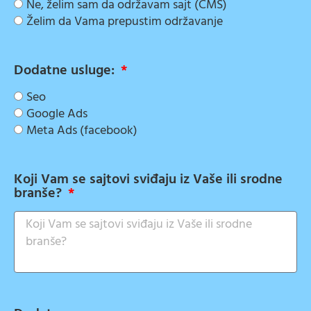
Ne, želim sam da održavam sajt (CMS)
Želim da Vama prepustim održavanje
Dodatne usluge:
Seo
Google Ads
Meta Ads (facebook)
Koji Vam se sajtovi sviđaju iz Vaše ili srodne
branše?