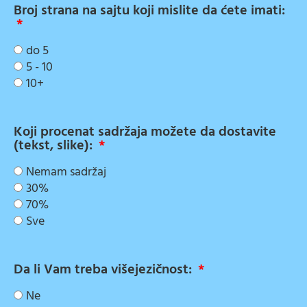
Broj strana na sajtu koji mislite da ćete imati:
do 5
5 - 10
10+
Koji procenat sadržaja možete da dostavite
(tekst, slike):
Nemam sadržaj
30%
70%
Sve
Da li Vam treba višejezičnost:
Ne