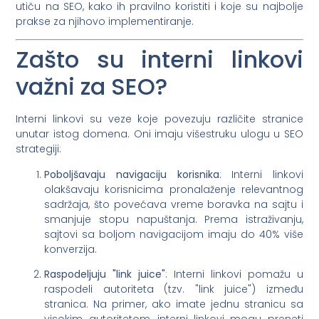
utiču na SEO, kako ih pravilno koristiti i koje su najbolje
prakse za njihovo implementiranje.
Zašto su interni linkovi
važni za SEO?
Interni linkovi su veze koje povezuju različite stranice
unutar istog domena. Oni imaju višestruku ulogu u SEO
strategiji:
Poboljšavaju navigaciju korisnika
: Interni linkovi
olakšavaju korisnicima pronalaženje relevantnog
sadržaja, što povećava vreme boravka na sajtu i
smanjuje stopu napuštanja. Prema istraživanju,
sajtovi sa boljom navigacijom imaju do 40% više
konverzija.
Raspodeljuju "link juice"
: Interni linkovi pomažu u
raspodeli autoriteta (tzv. "link juice") između
stranica. Na primer, ako imate jednu stranicu sa