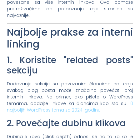
povezane sa više internih linkova. Ovo pomaže
pretraživačima da prepoznaju koje stranice su
najvažnije.
Najbolje prakse za interni
linking
1. Koristite "related posts"
sekciju
Dodavanje sekcije sa povezanim člancima na kraju
svakog blog posta može značajno povećati broj
internih linkova. Na primer, ako pišete o WordPress
temama, dodajte linkove ka člancima kao što su
10
najboljih WordPress tema za 2024. godinu
.
2. Povećajte dubinu klikova
Dubina klikova (click depth) odnosi se na to koliko je