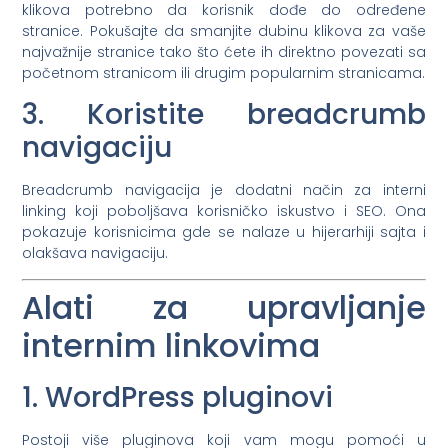
klikova potrebno da korisnik dođe do određene
stranice. Pokušajte da smanjite dubinu klikova za vaše
najvažnije stranice tako što ćete ih direktno povezati sa
početnom stranicom ili drugim popularnim stranicama.
3. Koristite breadcrumb
navigaciju
Breadcrumb navigacija je dodatni način za interni
linking koji poboljšava korisničko iskustvo i SEO. Ona
pokazuje korisnicima gde se nalaze u hijerarhiji sajta i
olakšava navigaciju.
Alati za upravljanje
internim linkovima
1. WordPress pluginovi
Postoji više pluginova koji vam mogu pomoći u