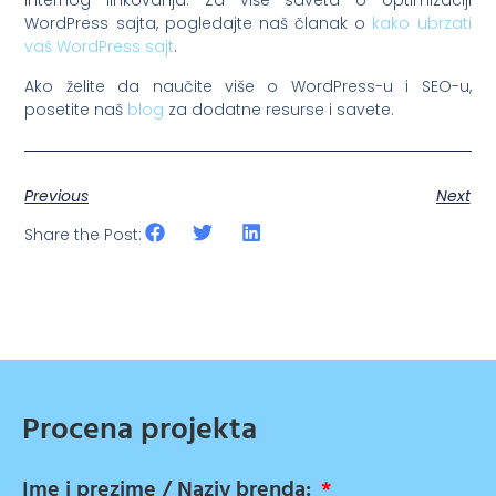
internog linkovanja. Za više saveta o optimizaciji
WordPress sajta, pogledajte naš članak o
kako ubrzati
vaš WordPress sajt
.
Ako želite da naučite više o WordPress-u i SEO-u,
posetite naš
blog
za dodatne resurse i savete.
Previous
Next
Share the Post:
Procena projekta
Ime i prezime / Naziv brenda: