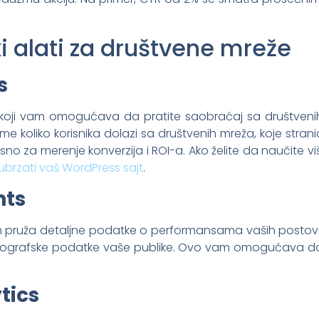
ki alati za društvene mreže
s
 koji vam omogućava da pratite saobraćaj sa društveni
e koliko korisnika dolazi sa društvenih mreža, koje stran
no za merenje konverzija i ROI-a. Ako želite da naučite v
ubrzati vaš WordPress sajt
.
hts
vam pruža detaljne podatke o performansama vaših posto
mografske podatke vaše publike. Ovo vam omogućava da p
tics