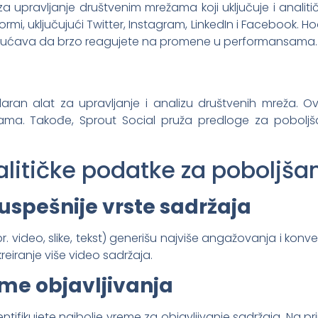
a upravljanje društvenim mrežama koji uključuje i anal
rmi, uključujući Twitter, Instagram, LinkedIn i Facebook. Ho
ućava da brzo reagujete na promene u performansama.
aran alat za upravljanje i analizu društvenih mreža. Ov
jama. Takođe, Sprout Social pruža predloge za pobol
nalitičke podatke za poboljš
juspešnije vrste sadržaja
pr. video, slike, tekst) generišu najviše angažovanja i konve
kreiranje više video sadržaja.
me objavljivanja
entifikujete najbolje vreme za objavljivanje sadržaja. Na pr