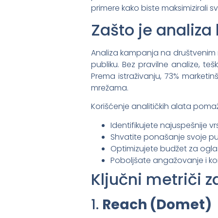
primere kako biste maksimizirali sv
Zašto je anali
Analiza kampanja na društvenim 
publiku. Bez pravilne analize, teš
Prema istraživanju, 73% marketi
mrežama.
Korišćenje analitičkih alata pom
Identifikujete najuspešnije vr
Shvatite ponašanje svoje pub
Optimizujete budžet za ogla
Poboljšate angažovanje i kon
Ključni metriči 
1.
Reach (Domet)