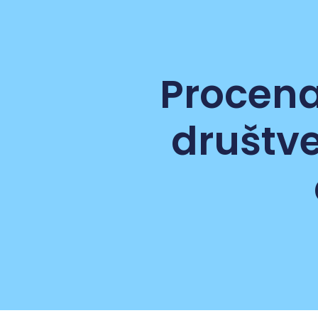
Procena
društv