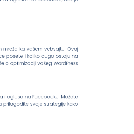
h mreža ka vašem vebsajtu. Ovaj
ice posete i koliko dugo ostaju na
iše o optimizaciji vašeg WordPress
va i oglasa na Facebooku. Možete
rilagodite svoje strategije kako