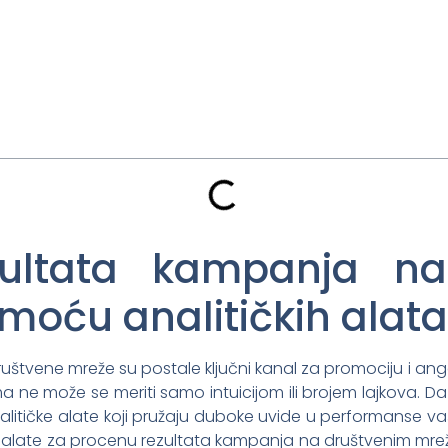
zultata kampanja na
oću analitičkih alata
štvene mreže su postale ključni kanal za promociju i an
 može se meriti samo intuicijom ili brojem lajkova. Da b
nalitičke alate koji pružaju duboke uvide u performanse v
 alate za procenu rezultata kampanja na društvenim mrež