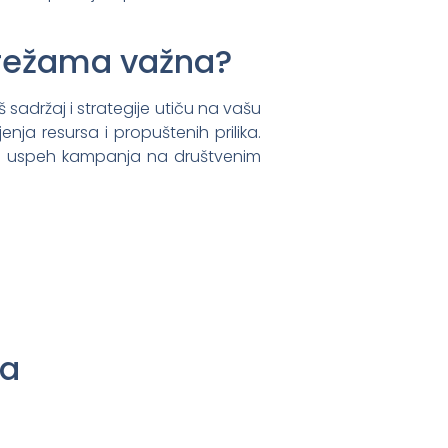
mrežama važna?
držaj i strategije utiču na vašu
enja resursa i propuštenih prilika.
 za uspeh kampanja na društvenim
ja