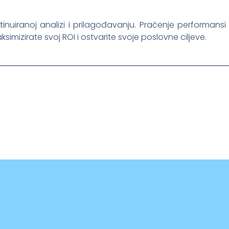
tinuiranoj analizi i prilagođavanju. Praćenje performan
zirate svoj ROI i ostvarite svoje poslovne ciljeve.