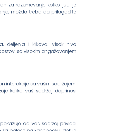
učan za razumevanje koliko ljudi je
vanja, možda treba da prilagodite
 deljenja i klikova. Visok nivo
u, postovi sa visokim angažovanjem
akon interakcije sa vašim sadržajem.
je koliko vaš sadržaj doprinosi
R pokazuje da vaš sadržaj privlači
im za oglase na Facebooku, dok je