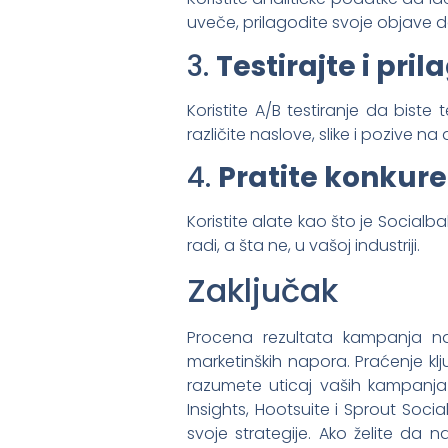
uveče, prilagodite svoje objave 
3.
Testirajte i pri
Koristite A/B testiranje da biste te
različite naslove, slike i pozive na
4.
Pratite konkure
Koristite alate kao što je Social
radi, a šta ne, u vašoj industriji.
Zaključak
Procena rezultata kampanja na
marketinških napora. Praćenje k
razumete uticaj vaših kampanja 
Insights, Hootsuite i Sprout So
svoje strategije. Ako želite da 