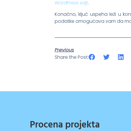
WordPress sajt
.
Konačno, ključ uspeha leži u kon
podatke omogućava vam da maksimi
Previous
Share the Post:
Procena projekta