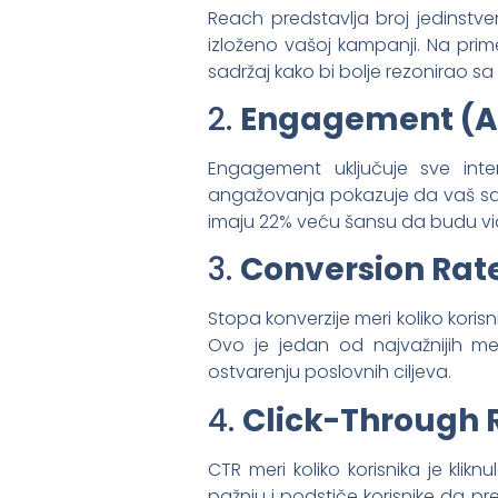
Reach predstavlja broj jedinstveni
izloženo vašoj kampanji. Na prim
sadržaj kako bi bolje rezonirao sa
2.
Engagement (A
Engagement uključuje sve inter
angažovanja pokazuje da vaš sadrž
imaju 22% veću šansu da budu vidl
3.
Conversion Rate
Stopa konverzije meri koliko korisn
Ovo je jedan od najvažnijih me
ostvarenju poslovnih ciljeva.
4.
Click-Through 
CTR meri koliko korisnika je klik
pažnju i podstiče korisnike da p