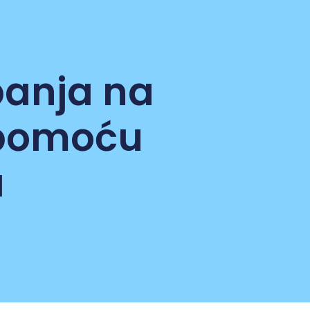
panja na
 pomoću
a