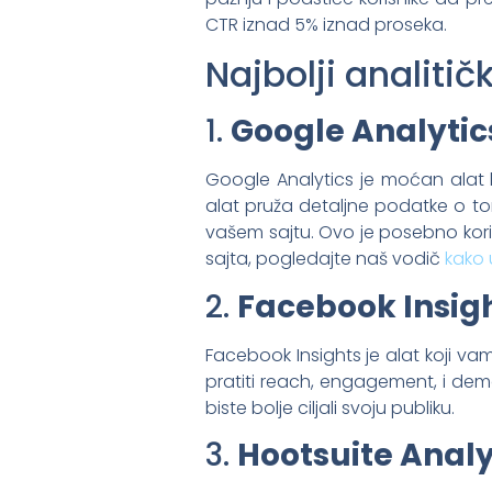
CTR iznad 5% iznad proseka.
Najbolji analitič
1.
Google Analytic
Google Analytics je moćan alat
alat pruža detaljne podatke o tom
vašem sajtu. Ovo je posebno koris
sajta, pogledajte naš vodič
kako 
2.
Facebook Insig
Facebook Insights je alat koji 
pratiti reach, engagement, i de
biste bolje ciljali svoju publiku.
3.
Hootsuite Analy