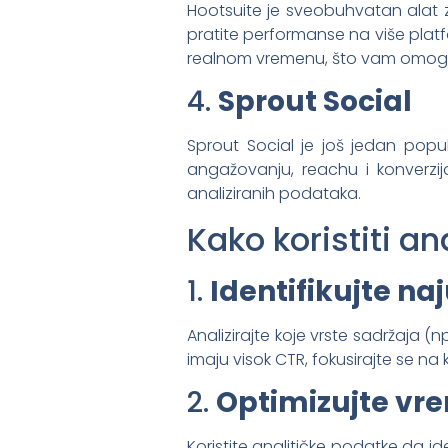
Hootsuite je sveobuhvatan alat z
pratite performanse na više platfo
realnom vremenu, što vam omog
4.
Sprout Social
Sprout Social je još jedan popul
angažovanju, reachu i konverzi
analiziranih podataka.
Kako koristiti a
1.
Identifikujte na
Analizirajte koje vrste sadržaja (n
imaju visok CTR, fokusirajte se na 
2.
Optimizujte vre
Koristite analitičke podatke da id