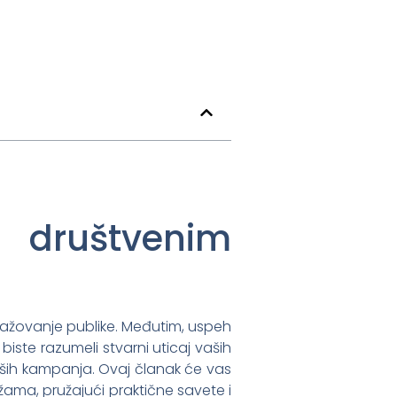
 društvenim
gažovanje publike. Međutim, uspeh
iste razumeli stvarni uticaj vaših
aših kampanja. Ovaj članak će vas
ama, pružajući praktične savete i