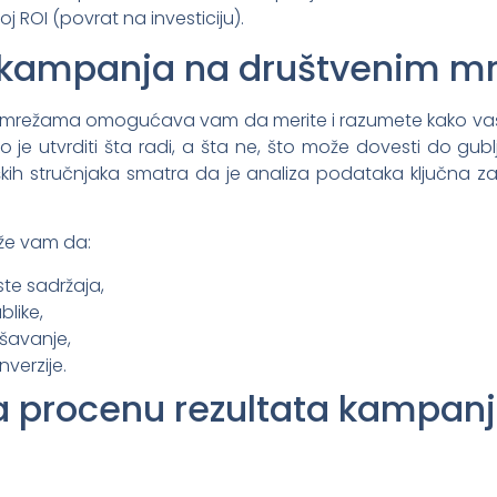
oj ROI (povrat na investiciju).
za kampanja na društvenim 
mrežama omogućava vam da merite i razumete kako vaš sa
ko je utvrditi šta radi, a šta ne, što može dovesti do gublj
nških stručnjaka smatra da je analiza podataka ključna
aže vam da:
ste sadržaja,
like,
šavanje,
verzije.
za procenu rezultata kampan