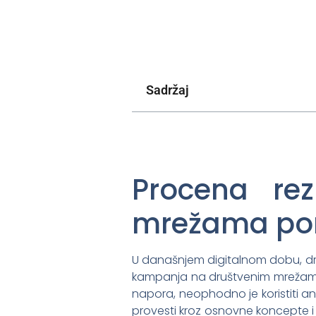
Sadržaj
Procena re
mrežama pom
U današnjem digitalnom dobu, dru
kampanja na društvenim mrežama ne
napora, neophodno je koristiti a
provesti kroz osnovne koncepte i