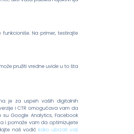
je funkcioniše. Na primer, testirajte
može pružiti vredne uvide u to šta
a je za uspeh vaših digitalnih
onverzije i CTR omogućava vam da
to su Google Analytics, Facebook
nja i pomaže vam da optimizujete
edajte naš vodič
kako ubrzati vaš