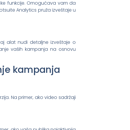
itičke funkcije. Omogućava vam da
otsuite Analytics pruža izveštaje u
aj alat nudi detaljne izveštaje o
jšanje vaših kampanja na osnovu
anje kampanja
rzija. Na primer, ako video sadržaji
imer, ako vaša publika najaktivnija