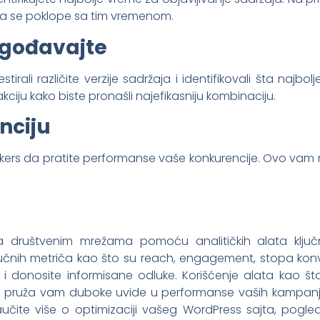
da se poklope sa tim vremenom.
lagođavajte
stirali različite verzije sadržaja i identifikovali šta najbol
 akciju kako biste pronašli najefikasniju kombinaciju.
nciju
bakers da pratite performanse vaše konkurencije. Ovo vam 
 društvenim mrežama pomoću analitičkih alata ključn
ljučnih metriča kao što su reach, engagement, stopa k
i donosite informisane odluke. Korišćenje alata kao š
cial pruža vam duboke uvide u performanse vaših kampa
naučite više o optimizaciji vašeg WordPress sajta, pogl