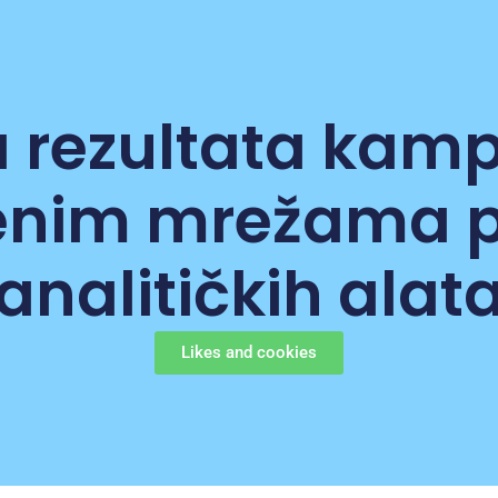
 rezultata kam
enim mrežama
analitičkih alat
Likes and cookies