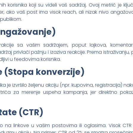
h korisnika koji su videli vaš sadržaj. Ovaj metrič je klj
er, ako vaš post ima visok reach, ali nizak nivo angažo
 publikom.
ngažovanje)
akcije sa vašim sadržajem, poput lajkova, komentara,
aj privlači pažnju i izaziva reakcije. Prema istraživanj
jivi u feedovima korisnika.
 (Stopa konverzije)
ika je izvršilo željenu akciju (npr. kupovina, registracija) n
triča za merenje uspeha kampanja, jer direktno pokazu
Rate (CTR)
nulo na linkove u vašim postovima ili oglasima. Visok CT
reduzmu akciju. Na primer, CTR od 2% se smatra prosečn